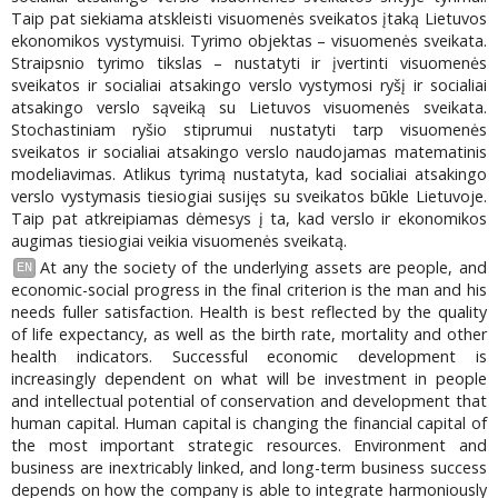
Taip pat siekiama atskleisti visuomenės sveikatos įtaką Lietuvos
ekonomikos vystymuisi. Tyrimo objektas – visuomenės sveikata.
Straipsnio tyrimo tikslas – nustatyti ir įvertinti visuomenės
sveikatos ir socialiai atsakingo verslo vystymosi ryšį ir socialiai
atsakingo verslo sąveiką su Lietuvos visuomenės sveikata.
Stochastiniam ryšio stiprumui nustatyti tarp visuomenės
sveikatos ir socialiai atsakingo verslo naudojamas matematinis
modeliavimas. Atlikus tyrimą nustatyta, kad socialiai atsakingo
verslo vystymasis tiesiogiai susijęs su sveikatos būkle Lietuvoje.
Taip pat atkreipiamas dėmesys į ta, kad verslo ir ekonomikos
augimas tiesiogiai veikia visuomenės sveikatą.
At any the society of the underlying assets are people, and
EN
economic-social progress in the final criterion is the man and his
needs fuller satisfaction. Health is best reflected by the quality
of life expectancy, as well as the birth rate, mortality and other
health indicators. Successful economic development is
increasingly dependent on what will be investment in people
and intellectual potential of conservation and development that
human capital. Human capital is changing the financial capital of
the most important strategic resources. Environment and
business are inextricably linked, and long-term business success
depends on how the company is able to integrate harmoniously