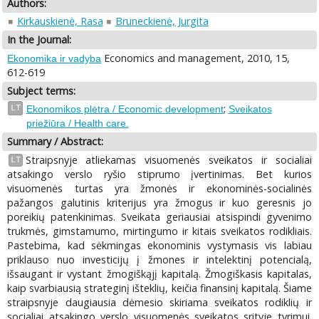
Authors:
Kirkauskienė, Rasa
Bruneckienė, Jurgita
In the Journal:
Economics and management, 2010, 15,
Ekonomika ir vadyba
612-619
Subject terms:
;
LT
Ekonomikos plėtra / Economic development
Sveikatos
priežiūra / Health care.
Summary / Abstract:
Straipsnyje atliekamas visuomenės sveikatos ir socialiai
LT
atsakingo verslo ryšio stiprumo įvertinimas. Bet kurios
visuomenės turtas yra žmonės ir ekonominės-socialinės
pažangos galutinis kriterijus yra žmogus ir kuo geresnis jo
poreikių patenkinimas. Sveikata geriausiai atsispindi gyvenimo
trukmės, gimstamumo, mirtingumo ir kitais sveikatos rodikliais.
Pastebima, kad sėkmingas ekonominis vystymasis vis labiau
priklauso nuo investicijų į žmones ir intelektinį potencialą,
išsaugant ir vystant žmogiškąjį kapitalą. Žmogiškasis kapitalas,
kaip svarbiausią strateginį išteklių, keičia finansinį kapitalą. Šiame
straipsnyje daugiausia dėmesio skiriama sveikatos rodiklių ir
socialiai atsakingo verslo visuomenės sveikatos srityje tyrimui.