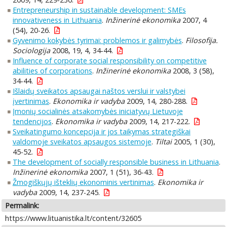
Entrepreneurship in sustainable development: SMEs
innovativeness in Lithuania
.
Inžinerinė ekonomika
2007, 4
(54), 20-26.
Gyvenimo kokybės tyrimai: problemos ir galimybės
.
Filosofija.
Sociologija
2008, 19, 4, 34-44.
Influence of corporate social responsibility on competitive
abilities of corporations
.
Inžinerinė ekonomika
2008, 3 (58),
34-44.
Išlaidų sveikatos apsaugai naštos verslui ir valstybei
įvertinimas
.
Ekonomika ir vadyba
2009, 14, 280-288.
Įmonių socialinės atsakomybės iniciatyvų Lietuvoje
tendencijos
.
Ekonomika ir vadyba
2009, 14, 217-222.
Sveikatingumo koncepcija ir jos taikymas strategiškai
valdomoje sveikatos apsaugos sistemoje
.
Tiltai
2005, 1 (30),
45-52.
The development of socially responsible business in Lithuania
.
Inžinerinė ekonomika
2007, 1 (51), 36-43.
Žmogiškųjų išteklių ekonominis vertinimas
.
Ekonomika ir
vadyba
2009, 14, 237-245.
Permalink:
https://www.lituanistika.lt/content/32605