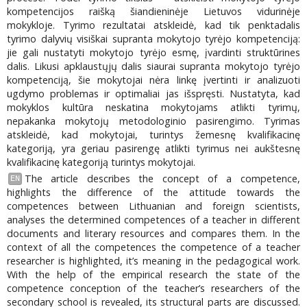
kompetencijos raišką šiandieninėje Lietuvos vidurinėje
mokykloje. Tyrimo rezultatai atskleidė, kad tik penktadalis
tyrimo dalyvių visiškai supranta mokytojo tyrėjo kompetenciją:
jie gali nustatyti mokytojo tyrėjo esmę, įvardinti struktūrines
dalis. Likusi apklaustųjų dalis siaurai supranta mokytojo tyrėjo
kompetenciją, šie mokytojai nėra linkę įvertinti ir analizuoti
ugdymo problemas ir optimaliai jas išspręsti. Nustatyta, kad
mokyklos kultūra neskatina mokytojams atlikti tyrimų,
nepakanka mokytojų metodologinio pasirengimo. Tyrimas
atskleidė, kad mokytojai, turintys žemesnę kvalifikacinę
kategoriją, yra geriau pasirengę atlikti tyrimus nei aukštesnę
kvalifikacinę kategoriją turintys mokytojai.
The article describes the concept of a competence,
EN
highlights the difference of the attitude towards the
competences between Lithuanian and foreign scientists,
analyses the determined competences of a teacher in different
documents and literary resources and compares them. In the
context of all the competences the competence of a teacher
researcher is highlighted, it’s meaning in the pedagogical work.
With the help of the empirical research the state of the
competence conception of the teacher’s researchers of the
secondary school is revealed, its structural parts are discussed.