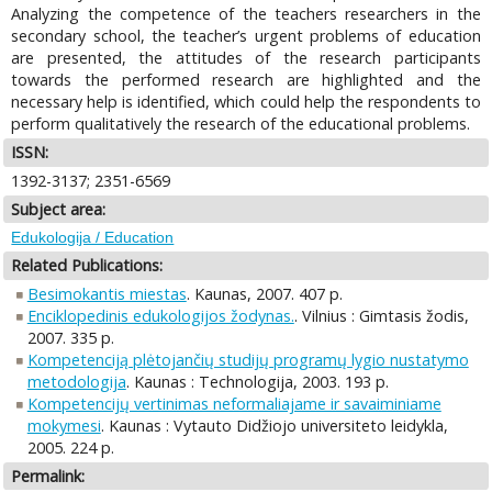
Analyzing the competence of the teachers researchers in the
secondary school, the teacher’s urgent problems of education
are presented, the attitudes of the research participants
towards the performed research are highlighted and the
necessary help is identified, which could help the respondents to
perform qualitatively the research of the educational problems.
ISSN:
1392-3137; 2351-6569
Subject area:
Edukologija / Education
Related Publications:
Besimokantis miestas
. Kaunas, 2007. 407 p.
Enciklopedinis edukologijos žodynas.
. Vilnius : Gimtasis žodis,
2007. 335 p.
Kompetenciją plėtojančių studijų programų lygio nustatymo
metodologija
. Kaunas : Technologija, 2003. 193 p.
Kompetencijų vertinimas neformaliajame ir savaiminiame
mokymesi
. Kaunas : Vytauto Didžiojo universiteto leidykla,
2005. 224 p.
Permalink: