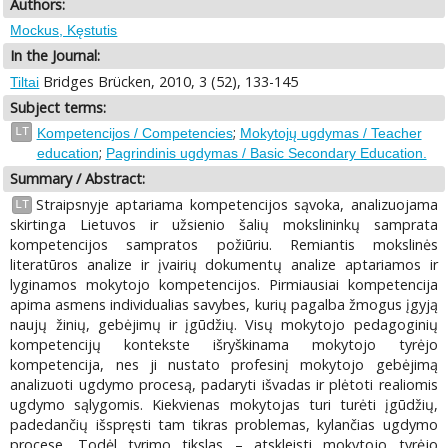
Authors:
Mockus, Kęstutis
In the Journal:
Bridges Brücken, 2010, 3 (52), 133-145
Tiltai
Subject terms:
;
LT
Kompetencijos / Competencies
Mokytojų ugdymas / Teacher
;
education
Pagrindinis ugdymas / Basic Secondary Education.
Summary / Abstract:
Straipsnyje aptariama kompetencijos sąvoka, analizuojama
LT
skirtinga Lietuvos ir užsienio šalių mokslininkų samprata
kompetencijos sampratos požiūriu. Remiantis mokslinės
literatūros analize ir įvairių dokumentų analize aptariamos ir
lyginamos mokytojo kompetencijos. Pirmiausiai kompetencija
apima asmens individualias savybes, kurių pagalba žmogus įgyją
naujų žinių, gebėjimų ir įgūdžių. Visų mokytojo pedagoginių
kompetencijų kontekste išryškinama mokytojo tyrėjo
kompetencija, nes ji nustato profesinį mokytojo gebėjimą
analizuoti ugdymo procesą, padaryti išvadas ir plėtoti realiomis
ugdymo sąlygomis. Kiekvienas mokytojas turi turėti įgūdžių,
padedančių išspręsti tam tikras problemas, kylančias ugdymo
procese. Todėl tyrimo tikslas – atskleisti mokytojo tyrėjo