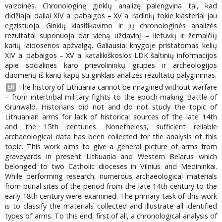
vaizdinės. Chronologinę ginklų analizę palengvina tai, kad
didžiajai daliai XIV a. pabaigos – XV a. radinių tokie klasteriai jau
egzistuoja. Ginklų klasifikavimo ir jų chronologinės analizės
rezultatai suponuoja dar vieną uždavinį – lietuvių ir žemaičių
karių laidosenos apžvalgą. Galiausiai knygoje pristatomas kelių
XIV a. pabaigos – XV a. katalikiškosios LDK šaltinių informacijos
apie socialines karo prievolininkų grupes ir archeologijos
duomenų iš karių kapų su ginklais analizės rezultatų palyginimas.
The history of Lithuania cannot be imagined without warfare
EN
– from intertribal military fights to the epoch-making Battle of
Grunwald. Historians did not and do not study the topic of
Lithuanian arms for lack of historical sources of the late 14th
and the 15th centuries. Nonetheless, sufficient reliable
archaeological data has been collected for the analysis of this
topic. This work aims to give a general picture of arms from
graveyards in present Lithuania and Western Belarus which
belonged to two Catholic dioceses in Vilnius and Medininkai.
While performing research, numerous archaeological materials
from burial sites of the period from the late 14th century to the
early 18th century were examined. The primary task of this work
is to classify the materials collected and illustrate all identified
types of arms. To this end, first of all, a chronological analysis of