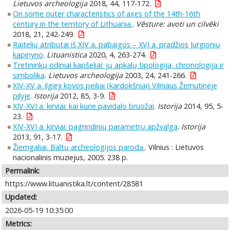
Lietuvos archeologija
2018, 44, 117-172.
On some outer characteristics of axes of the 14th-16th
century in the territory of Lithuania.
.
Vēsture: avoti un cilvēki
2018, 21, 242-249.
Raitelių atributai iš XIV a. pabaigos – XVI a. pradžios Jurgionių
kapinyno
.
Lituanistica
2020, 4, 263-274.
Tretininkų odiniai kapšeliai: jų apkalų tipologija, chronologija ir
simbolika
.
Lietuvos archeologija
2003, 24, 241-266.
XIV-XV a. ilgieji kovos peiliai (kardokšniai) Vilniaus Žemutinėje
pilyje
.
Istorija
2012, 85, 3-9.
XIV-XVI a. kirviai: kai kurie pavidalo bruožai
.
Istorija
2014, 95, 5-
23.
XIV-XVI a. kirviai: pagrindinių parametrų apžvalga
.
Istorija
2013, 91, 3-17.
Žiemgaliai. Baltų archeologijos paroda.
. Vilnius : Lietuvos
nacionalinis muziejus, 2005. 238 p.
Permalink:
https://www.lituanistika.lt/content/28581
Updated:
2026-05-19 10:35:00
Metrics: