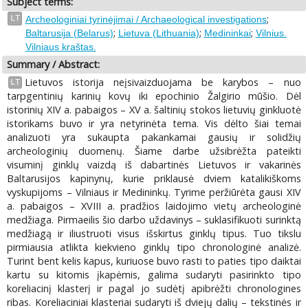
Subject terms:
;
LT
Archeologiniai tyrinėjimai / Archaeological investigations
;
;
;
Baltarusija (Belarus)
Lietuva (Lithuania)
Medininkai
Vilnius.
Vilniaus kraštas.
Summary / Abstract:
Lietuvos istorija neįsivaizduojama be karybos – nuo
LT
tarpgentinių karinių kovų iki epochinio Žalgirio mūšio. Dėl
istorinių XIV a. pabaigos – XV a. šaltinių stokos lietuvių ginkluotė
istorikams buvo ir yra netyrinėta tema. Vis dėlto šiai temai
analizuoti yra sukaupta pakankamai gausių ir solidžių
archeologinių duomenų. Šiame darbe užsibrėžta pateikti
visuminį ginklų vaizdą iš dabartinės Lietuvos ir vakarinės
Baltarusijos kapinynų, kurie priklausė dviem katalikiškoms
vyskupijoms – Vilniaus ir Medininkų. Tyrime peržiūrėta gausi XIV
a. pabaigos – XVIII a. pradžios laidojimo vietų archeologinė
medžiaga. Pirmaeilis šio darbo uždavinys – suklasifikuoti surinktą
medžiagą ir iliustruoti visus išskirtus ginklų tipus. Tuo tikslu
pirmiausia atlikta kiekvieno ginklų tipo chronologinė analizė.
Turint bent kelis kapus, kuriuose buvo rasti to paties tipo daiktai
kartu su kitomis įkapėmis, galima sudaryti pasirinkto tipo
koreliacinį klasterį ir pagal jo sudėtį apibrėžti chronologines
ribas. Koreliaciniai klasteriai sudaryti iš dviejų dalių – tekstinės ir