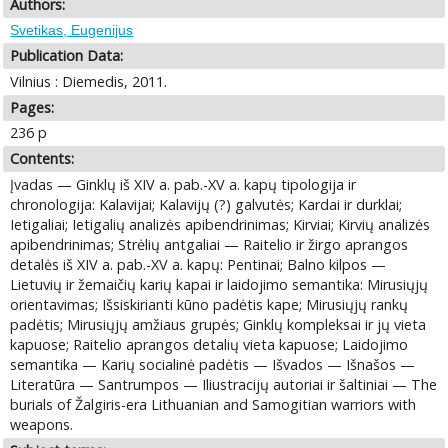
Authors:
Svetikas, Eugenijus
Publication Data:
Vilnius : Diemedis, 2011.
Pages:
236 p
Contents:
Įvadas — Ginklų iš XIV a. pab.-XV a. kapų tipologija ir
chronologija: Kalavijai; Kalavijų (?) galvutės; Kardai ir durklai;
Ietigaliai; Ietigalių analizės apibendrinimas; Kirviai; Kirvių analizės
apibendrinimas; Strėlių antgaliai — Raitelio ir žirgo aprangos
detalės iš XIV a. pab.-XV a. kapų: Pentinai; Balno kilpos —
Lietuvių ir žemaičių karių kapai ir laidojimo semantika: Mirusiųjų
orientavimas; Išsiskirianti kūno padėtis kape; Mirusiųjų rankų
padėtis; Mirusiųjų amžiaus grupės; Ginklų kompleksai ir jų vieta
kapuose; Raitelio aprangos detalių vieta kapuose; Laidojimo
semantika — Karių socialinė padėtis — Išvados — Išnašos —
Literatūra — Santrumpos — Iliustracijų autoriai ir šaltiniai — The
burials of Žalgiris-era Lithuanian and Samogitian warriors with
weapons.