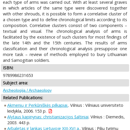
each type of arms was carried out. With at least several graves
in which articles of the same type were discovered together
with other shrouds, it is possible to form a correlative cluster of
a chosen type and to define chronological limits according to its
composition. Correlative clusters consist of two components –
textual and visual. The chronological analysis of arms is
facilitated by the existence of such clusters for most findings of
the late 14th and the 15th centuries. The results of arms
classification and their chronological analysis presuppose one
more task – review of methods employed to bury Lithuanian
and Samogitian soldiers.
ISBN:
9789986231653
Subject area:
Archeologija / Archaeology
Related Publications:
Akmenių ir Perkūniškės pilkapiai.
. Vilnius : Vilniaus universiteto
leidykla, 2006. 153 p.
Alytaus kapinynas: christianizacijos šaltiniai
. Vilnius : Diemedis,
2003. 443 p.
Arbaletas ir lankas Lietuvoje XIII-XVI a.
. Vilnius : Pilių tyrimų