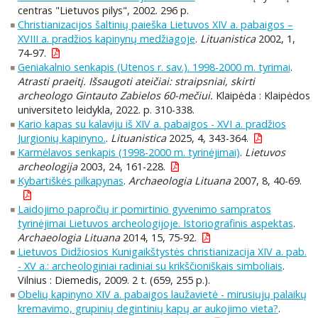
centras "Lietuvos pilys", 2002. 296 p.
Christianizacijos šaltinių paieška Lietuvos XIV a. pabaigos –
XVIII a. pradžios kapinynų medžiagoje
.
Lituanistica
2002, 1,
74-97.
Geniakalnio senkapis (Utenos r. sav.). 1998-2000 m. tyrimai
.
Atrasti praeitį. Išsaugoti ateičiai: straipsniai, skirti
archeologo Gintauto Zabielos 60-mečiui.
Klaipėda : Klaipėdos
universiteto leidykla, 2022. p. 310-338.
Kario kapas su kalaviju iš XIV a. pabaigos - XVI a. pradžios
Jurgionių kapinyno.
.
Lituanistica
2025, 4, 343-364.
Karmėlavos senkapis (1998-2000 m. tyrinėjimai)
.
Lietuvos
archeologija
2003, 24, 161-228.
Kybartiškės pilkapynas
.
Archaeologia Lituana
2007, 8, 40-69.
Laidojimo papročių ir pomirtinio gyvenimo sampratos
tyrinėjimai Lietuvos archeologijoje. Istoriografinis aspektas
.
Archaeologia Lituana
2014, 15, 75-92.
Lietuvos Didžiosios Kunigaikštystės christianizacija XIV a. pab.
- XV a.: archeologiniai radiniai su krikščioniškais simboliais
.
Vilnius : Diemedis, 2009. 2 t. (659, 255 p.).
Obelių kapinyno XIV a. pabaigos laužavietė - mirusiųjų palaikų
kremavimo, grupinių degintinių kapų ar aukojimo vieta?
.