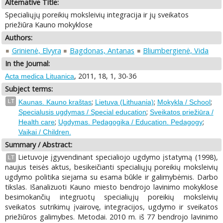
Alternative Title:
Specialiųjų poreikių moksleivių integracija ir jų sveikatos
priežiūra Kauno mokyklose
Authors:
Grinienė, Elvyra
Bagdonas, Antanas
Bliumbergienė, Vida
In the Journal:
, 2011, 18, 1, 30-36
Acta medica Lituanica
Subject terms:
;
;
;
LT
Kaunas. Kauno kraštas
Lietuva (Lithuania)
Mokykla / School
;
Specialusis ugdymas / Special education
Sveikatos priežiūra /
;
;
Health care
Ugdymas. Pedagogika / Education. Pedagogy
Vaikai / Children.
Summary / Abstract:
Lietuvoje įgyvendinant specialiojo ugdymo įstatymą (1998),
LT
naujus teisės aktus, besikeičianti specialiųjų poreikių moksleivių
ugdymo politika siejama su esama būkle ir galimybėmis. Darbo
tikslas. Išanalizuoti Kauno miesto bendrojo lavinimo mokyklose
besimokančių integruotų specialiųjų poreikių moksleivių
sveikatos sutrikimų įvairovę, integracijos, ugdymo ir sveikatos
priežiūros galimybes. Metodai. 2010 m. iš 77 bendrojo lavinimo