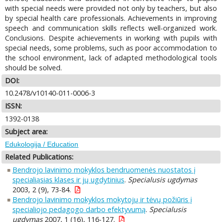
with special needs were provided not only by teachers, but also
by special health care professionals. Achievements in improving
speech and communication skills reflects well-organized work.
Conclusions. Despite achievements in working with pupils with
special needs, some problems, such as poor accommodation to
the school environment, lack of adapted methodological tools
should be solved.
DOI:
10.2478/v10140-011-0006-3
ISSN:
1392-0138
Subject area:
Edukologija / Education
Related Publications:
Bendrojo lavinimo mokyklos bendruomenės nuostatos į
specialiąsias klases ir jų ugdytinius
.
Specialusis ugdymas
2003, 2 (9), 73-84.
Bendrojo lavinimo mokyklos mokytojų ir tėvų požiūris į
specialiojo pedagogo darbo efektyvumą
.
Specialusis
ugdymas
2007, 1 (16), 116-127.