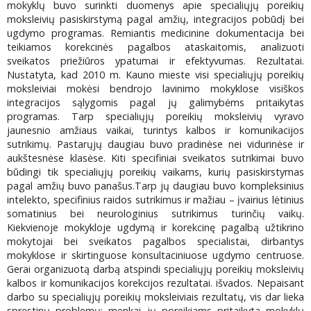
mokyklų buvo surinkti duomenys apie specialiųjų poreikių
moksleivių pasiskirstymą pagal amžių, integracijos pobūdį bei
ugdymo programas. Remiantis medicinine dokumentacija bei
teikiamos korekcinės pagalbos ataskaitomis, analizuoti
sveikatos priežiūros ypatumai ir efektyvumas. Rezultatai.
Nustatyta, kad 2010 m. Kauno mieste visi specialiųjų poreikių
moksleiviai mokėsi bendrojo lavinimo mokyklose visiškos
integracijos sąlygomis pagal jų galimybėms pritaikytas
programas. Tarp specialiųjų poreikių moksleivių vyravo
jaunesnio amžiaus vaikai, turintys kalbos ir komunikacijos
sutrikimų. Pastarųjų daugiau buvo pradinėse nei vidurinėse ir
aukštesnėse klasėse. Kiti specifiniai sveikatos sutrikimai buvo
būdingi tik specialiųjų poreikių vaikams, kurių pasiskirstymas
pagal amžių buvo panašus.Tarp jų daugiau buvo kompleksinius
intelekto, specifinius raidos sutrikimus ir mažiau – įvairius lėtinius
somatinius bei neurologinius sutrikimus turinčių vaikų.
Kiekvienoje mokykloje ugdymą ir korekcinę pagalbą užtikrino
mokytojai bei sveikatos pagalbos specialistai, dirbantys
mokyklose ir skirtinguose konsultaciniuose ugdymo centruose.
Gerai organizuotą darbą atspindi specialiųjų poreikių moksleivių
kalbos ir komunikacijos korekcijos rezultatai. išvados. Nepaisant
darbo su specialiųjų poreikių moksleiviais rezultatų, vis dar lieka
spręstinų problemų: menkai jų poreikiams pritaikyta mokyklų