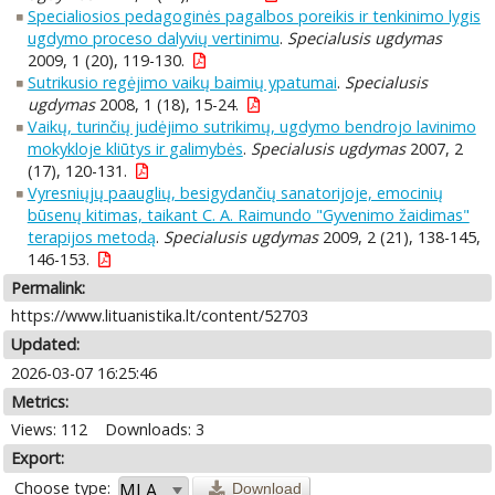
Specialiosios pedagoginės pagalbos poreikis ir tenkinimo lygis
ugdymo proceso dalyvių vertinimu
.
Specialusis ugdymas
2009, 1 (20), 119-130.
Sutrikusio regėjimo vaikų baimių ypatumai
.
Specialusis
ugdymas
2008, 1 (18), 15-24.
Vaikų, turinčių judėjimo sutrikimų, ugdymo bendrojo lavinimo
mokykloje kliūtys ir galimybės
.
Specialusis ugdymas
2007, 2
(17), 120-131.
Vyresniųjų paauglių, besigydančių sanatorijoje, emocinių
būsenų kitimas, taikant C. A. Raimundo "Gyvenimo žaidimas"
terapijos metodą
.
Specialusis ugdymas
2009, 2 (21), 138-145,
146-153.
Permalink:
https://www.lituanistika.lt/content/52703
Updated:
2026-03-07 16:25:46
Metrics:
Views: 112
Downloads: 3
Export:
Choose type:
Download