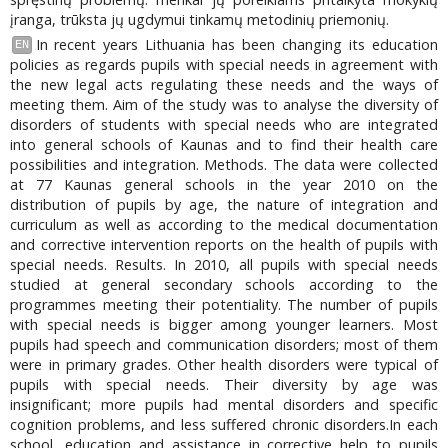
įranga, trūksta jų ugdymui tinkamų metodinių priemonių.
In recent years Lithuania has been changing its education
EN
policies as regards pupils with special needs in agreement with
the new legal acts regulating these needs and the ways of
meeting them. Aim of the study was to analyse the diversity of
disorders of students with special needs who are integrated
into general schools of Kaunas and to find their health care
possibilities and integration. Methods. The data were collected
at 77 Kaunas general schools in the year 2010 on the
distribution of pupils by age, the nature of integration and
curriculum as well as according to the medical documentation
and corrective intervention reports on the health of pupils with
special needs. Results. In 2010, all pupils with special needs
studied at general secondary schools according to the
programmes meeting their potentiality. The number of pupils
with special needs is bigger among younger learners. Most
pupils had speech and communication disorders; most of them
were in primary grades. Other health disorders were typical of
pupils with special needs. Their diversity by age was
insignificant; more pupils had mental disorders and specific
cognition problems, and less suffered chronic disorders.In each
school, education and assistance in corrective help to pupils