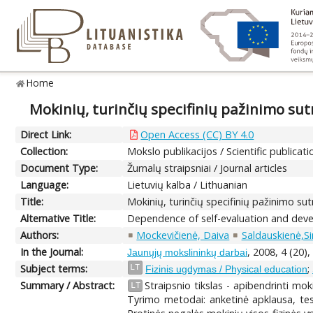
Home
Mokinių, turinčių specifinių pažinimo sutr
Direct Link:
Open Access (CC) BY 4.0
Collection:
Mokslo publikacijos / Scientific publicati
Document Type:
Žurnalų straipsniai / Journal articles
Language:
Lietuvių kalba / Lithuanian
Title:
Mokinių, turinčių specifinių pažinimo sutr
Alternative Title:
Dependence of self-evaluation and develo
Authors:
Mockevičienė, Daiva
Saldauskienė,S
In the Journal:
, 2008, 4 (20)
Jaunųjų mokslininkų darbai
Subject terms:
;
LT
Fizinis ugdymas / Physical education
Summary / Abstract:
Straipsnio tikslas - apibendrinti moki
LT
Tyrimo metodai: anketinė apklausa, test