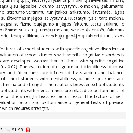
tiriamųjų. [...] Nustatyti ryšiai tarp mokinių savivertės ir fizinių
ri sąsajų su jėgos bei vikrumo išsivystymu, o mokinių gabumams,
umo, stiprumo vertinimui turi įtakos lankstumo, ištvermės, jėgos
su ištvermės ir jėgos išsivystymu. Nustatyti ryšiai tarp mokinių
 siejasi su fizinio pajėgumo ir jėgos faktorių testų atlikimu, o
 pažinimo sutrikimų turinčių mokinių savivertės bruožų faktorius
orių testų atlikimu, o bendrųjų gebėjimų faktoriui turi įtakos
features of school students with specific cognitive disorders or
-evaluation of school students with specific cognitive disorders is
ss are developed weaker than of those with specific cognitive
 (r >0.02). The evaluation of diligence and friendliness of those
auty and friendliness are influenced by stamina and balance.
 of school students with mental illness, balance, quickness and
of stamina and strength. The relations between school students’
chool students with mental illness are related to performance of
nce of the strength features factor tests. The factors of self-
-evaluation factor and performance of general tests of physical
f which requires strength.
, 14, 91-99.