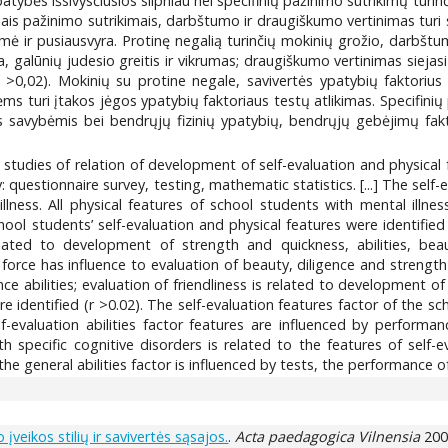
tybės išsivysčiusios silpniau nei specifinių pažinimo sutrikimų turinčių 
iniais pažinimo sutrikimais, darbštumo ir draugiškumo vertinimas tu
ermė ir pusiausvyra. Protinę negalią turinčių mokinių grožio, darbšt
galūnių judesio greitis ir vikrumas; draugiškumo vertinimas siejasi 
(r >0,02). Mokinių su protine negale, savivertės ypatybių faktorius
s turi įtakos jėgos ypatybių faktoriaus testų atlikimas. Specifinių
us savybėmis bei bendrųjų fizinių ypatybių, bendrųjų gebėjimų fakt
studies of relation of development of self-evaluation and physical 
: questionnaire survey, testing, mathematic statistics. [...] The self
llness. All physical features of school students with mental illne
chool students’ self-evaluation and physical features were identified
related to development of strength and quickness, abilities, be
 force has influence to evaluation of beauty, diligence and strength
e abilities; evaluation of friendliness is related to development 
re identified (r >0.02). The self-evaluation features factor of the s
lf-evaluation abilities factor features are influenced by performa
th specific cognitive disorders is related to the features of self
the general abilities factor is influenced by tests, the performance o
veikos stilių ir savivertės sąsajos.
.
Acta paedagogica Vilnensia
2005