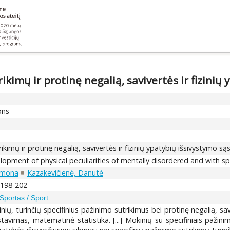
ikimų ir protinę negalią, savivertės ir fizinių
ons
ikimų ir protinę negalią, savivertės ir fizinių ypatybių išsivystymo są
pment of physical peculiarities of mentally disordered and with spe
imona
Kazakevičienė, Danutė
, 198-202
Sportas / Sport.
nių, turinčių specifinius pažinimo sutrikimus bei protinę negalią, sav
avimas, matematinė statistika. [...] Mokinių su specifiniais pažinim