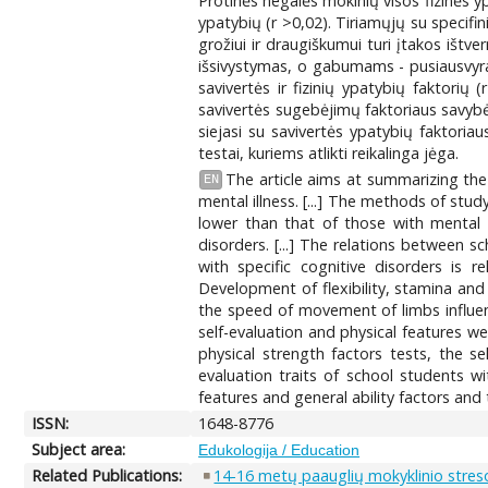
Protinės negalės mokinių visos fizinės ypa
ypatybių (r >0,02). Tiriamųjų su specif
grožiui ir draugiškumui turi įtakos ištv
išsivystymas, o gabumams - pusiausvyra, 
savivertės ir fizinių ypatybių faktorių 
savivertės sugebėjimų faktoriaus savybėm
siejasi su savivertės ypatybių faktoria
testai, kuriems atlikti reikalinga jėga.
The article aims at summarizing the 
EN
mental illness. [...] The methods of study
lower than that of those with mental i
disorders. [...] The relations between s
with specific cognitive disorders is 
Development of flexibility, stamina and
the speed of movement of limbs influenc
self-evaluation and physical features we
physical strength factors tests, the se
evaluation traits of school students wi
features and general ability factors and 
ISSN:
1648-8776
Subject area:
Edukologija / Education
Related Publications:
14-16 metų paauglių mokyklinio streso į