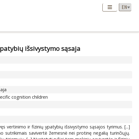
 ypatybių išsivystymo sąsaja
saja
cific cognition children
ęs vertinimo ir fizinių ypatybių išsivystymo sąsajos tyrimus. [...]
o sutrikimais savivertė žemesnė nei protinę negalią turinčiųjų.