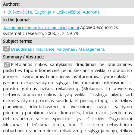
Authors:
Buškevičiūtė, Eugenija
Leškevičiūtė, Audronė
In the Journal:
Applied economics:
Taikomoji ekonomika: sisteminiai tyrimai
systematic research, 2008, 2, 2, 59-79
Subject terms:
;
LT
Draudimas / Insurance
Valdymas / Management.
Summary / Abstract:
Plėtojantis rinkos santykiams draudimas be draudiminės
LT
paskirties tapo ir komercine pelno siekiančia veikla, o draudimo
įmonės - svarbiomis finansinėmis institucijomis. Tyrimo tikslas -
įvertinti rizikos valdymo sąlygas bei mokumo reikalavimus ir
pateikti galimus rizikos reikalavimų (Mokumas II) poveikius
Lietuvos draudimo rinkos dalyvių veiklai. Tikslinga laikyti, kad
rizikos valdymo procesas susideda iš penkių etapų, t. y. rizikos
planavimo, identifikavimo ir įvertinimo, rizikos valdymo
priemonių parinkimo, rizikos kontrolės, tačiau rizikos įvertinimas
dėl draudimo veiklos specifikos yra išskirtinis. Pagrindiniai
Mokumas I trūkumai lemia, kad ši sistema nebeatitinka
dabartinės draudimo rinkos reikalavimų ir sąlygoja naujų, rizikos