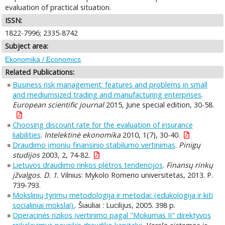
evaluation of practical situation.
ISSN:
1822-7996; 2335-8742
Subject area:
Ekonomika / Economics
Related Publications:
Business risk management: features and problems in small
and mediumsized trading and manufacturing enterprises
.
European scientific journal
2015, June special edition, 30-58.
Choosing discount rate for the evaluation of insurance
liabilities
.
Intelektinė ekonomika
2010, 1(7), 30-40.
Draudimo įmonių finansinio stabilumo vertinimas
.
Pinigų
studijos
2003, 2, 74-82.
Lietuvos draudimo rinkos plėtros tendencijos
.
Finansų rinkų
įžvalgos. D. 1.
Vilnius: Mykolo Romerio universitetas, 2013. P.
739-793.
Mokslinių tyrimų metodologija ir metodai: (edukologija ir kiti
socialiniai mokslai).
. Šiauliai : Lucilijus, 2005. 398 p.
Operacinės rizikos įvertinimo pagal "Mokumas II" direktyvos