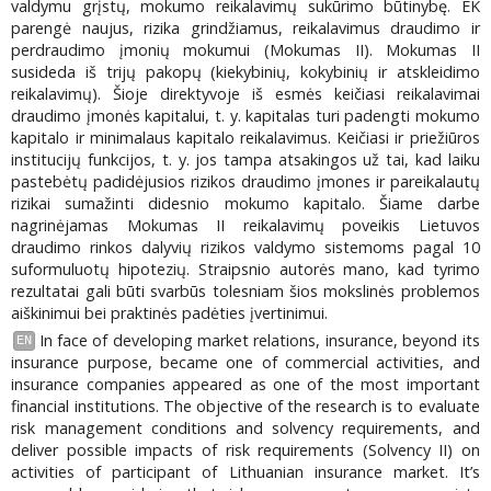
valdymu grįstų, mokumo reikalavimų sukūrimo būtinybę. EK
parengė naujus, rizika grindžiamus, reikalavimus draudimo ir
perdraudimo įmonių mokumui (Mokumas II). Mokumas II
susideda iš trijų pakopų (kiekybinių, kokybinių ir atskleidimo
reikalavimų). Šioje direktyvoje iš esmės keičiasi reikalavimai
draudimo įmonės kapitalui, t. y. kapitalas turi padengti mokumo
kapitalo ir minimalaus kapitalo reikalavimus. Keičiasi ir priežiūros
institucijų funkcijos, t. y. jos tampa atsakingos už tai, kad laiku
pastebėtų padidėjusios rizikos draudimo įmones ir pareikalautų
rizikai sumažinti didesnio mokumo kapitalo. Šiame darbe
nagrinėjamas Mokumas II reikalavimų poveikis Lietuvos
draudimo rinkos dalyvių rizikos valdymo sistemoms pagal 10
suformuluotų hipotezių. Straipsnio autorės mano, kad tyrimo
rezultatai gali būti svarbūs tolesniam šios mokslinės problemos
aiškinimui bei praktinės padėties įvertinimui.
In face of developing market relations, insurance, beyond its
EN
insurance purpose, became one of commercial activities, and
insurance companies appeared as one of the most important
financial institutions. The objective of the research is to evaluate
risk management conditions and solvency requirements, and
deliver possible impacts of risk requirements (Solvency II) on
activities of participant of Lithuanian insurance market. It’s