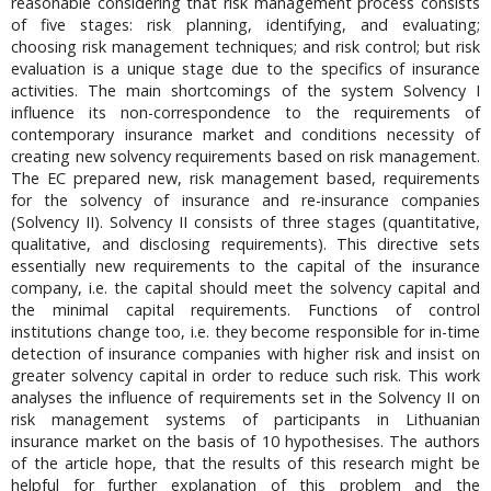
reasonable considering that risk management process consists
of five stages: risk planning, identifying, and evaluating;
choosing risk management techniques; and risk control; but risk
evaluation is a unique stage due to the specifics of insurance
activities. The main shortcomings of the system Solvency I
influence its non-correspondence to the requirements of
contemporary insurance market and conditions necessity of
creating new solvency requirements based on risk management.
The EC prepared new, risk management based, requirements
for the solvency of insurance and re-insurance companies
(Solvency II). Solvency II consists of three stages (quantitative,
qualitative, and disclosing requirements). This directive sets
essentially new requirements to the capital of the insurance
company, i.e. the capital should meet the solvency capital and
the minimal capital requirements. Functions of control
institutions change too, i.e. they become responsible for in-time
detection of insurance companies with higher risk and insist on
greater solvency capital in order to reduce such risk. This work
analyses the influence of requirements set in the Solvency II on
risk management systems of participants in Lithuanian
insurance market on the basis of 10 hypothesises. The authors
of the article hope, that the results of this research might be
helpful for further explanation of this problem and the