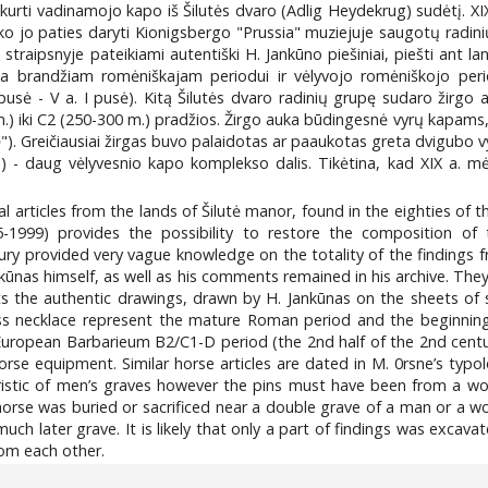
kurti vadinamojo kapo iš Šilutės dvaro (Adlig Heydekrug) sudėtį. XIX 
liko jo paties daryti Kionigsbergo "Prussia" muziejuje saugotų radini
traipsnyje pateikiami autentiški H. Jankūno piešiniai, piešti ant lan
auja brandžiam romėniškajam periodui ir vėlyvojo romėniškojo peri
 pusė - V a. I pusė). Kitą Šilutės dvaro radinių grupę sudaro žirg
.) iki C2 (250-300 m.) pradžios. Žirgo auka būdingesnė vyrų kapams, 
. Greičiausiai žirgas buvo palaidotas ar paaukotas greta dvigubo vyro
?) - daug vėlyvesnio kapo komplekso dalis. Tikėtina, kad XIX a. mė
al articles from the lands of Šilutė manor, found in the eighties of
5-1999) provides the possibility to restore the composition of
tury provided very vague knowledge on the totality of the findings fr
as himself, as well as his comments remained in his archive. They pr
nts the authentic drawings, drawn by H. Jankūnas on the sheets o
lass necklace represent the mature Roman period and the beginnin
 European Barbarieum B2/C1-D period (the 2nd half of the 2nd centur
horse equipment. Similar horse articles are dated in M. 0rsne’s typo
ristic of men’s graves however the pins must have been from a wo
 horse was buried or sacrificed near a double grave of a man or a 
 much later grave. It is likely that only a part of findings was exca
om each other.