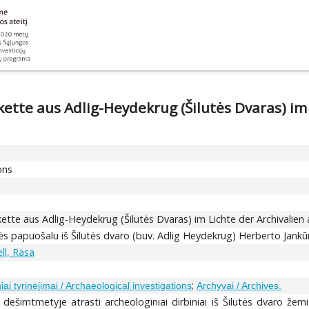
tkette aus Adlig-Heydekrug (Šilutės Dvaras) i
ons
tkette aus Adlig-Heydekrug (Šilutės Dvaras) im Lichte der Archivali
ės papuošalu iš Šilutės dvaro (buv. Adlig Heydekrug) Herberto Jankūn
l, Rasa
;
ai tyrinėjimai / Archaeological investigations
Archyvai / Archives.
e dešimtmetyje atrasti archeologiniai dirbiniai iš Šilutės dvaro ž