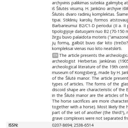
archyvinis palikimas suteikia galimybę at
iš Šilutės visumą. H. Jankūno archyve iš
Šilutės dvaro radinių komplektas. Šiame s
tipai. Stiklinių karolių formos atstov
Barbarieumui B2/C1-D periodui (II a. II
tipologijoje datuojami nuo B2 (70-150 m
žirgu buvo palaidota moteris ("amazonė")
jų formą, galbūt buvo dar kito (trečio
kompleksai vienas nuo kito neatskirti.
The article presents the archeologic
EN
archeologist Herbertas Jankūnas (190
archeological literature of the 19th cen
museum of Konigsberg, made by H. Jankūn
of the Šilutė manor. The article prese
types of articles. The forms of the g
discoid shape are characteristic of the
in the Šilutė manor are the articles of 
The horse sacrifices are more characte
together with a horse). Most likely the
part of the set of another (the third?),
grave complexes were not separated fr
ISSN:
0207-8694; 2538-6514