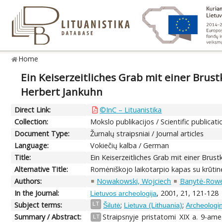
Home
Ein Keiserzeitliches Grab mit einer Brus
Herbert Jankuhn
Direct Link:
©InC – Lituanistika
Collection:
Mokslo publikacijos / Scientific publicati
Document Type:
Žurnalų straipsniai / Journal articles
Language:
Vokiečių kalba / German
Title:
Ein Keiserzeitliches Grab mit einer Brus
Alternative Title:
Romėniškojo laikotarpio kapas su krūtin
Authors:
Nowakowski, Wojciech
Banytė-Rowel
In the Journal:
, 2001, 21, 121-128
Lietuvos archeologija
Subject terms:
;
;
LT
Šilutė
Lietuva (Lithuania)
Archeologini
Summary / Abstract:
Straipsnyje pristatomi XIX a. 9-am
LT