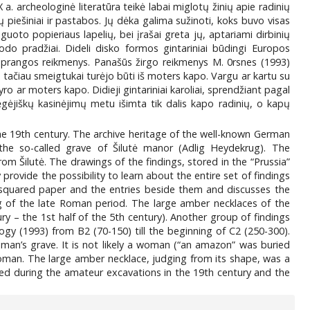
a. archeologinė literatūra teikė labai miglotų žinių apie radinių
ų piešiniai ir pastabos. Jų dėka galima sužinoti, koks buvo visas
guoto popieriaus lapelių, bei įrašai greta jų, aptariami dirbinių
odo pradžiai. Dideli disko formos gintariniai būdingi Europos
o aprangos reikmenys. Panašūs žirgo reikmenys M. 0rsnes (1993)
tačiau smeigtukai turėjo būti iš moters kapo. Vargu ar kartu su
 ar moters kapo. Didieji gintariniai karoliai, sprendžiant pagal
gėjiškų kasinėjimų metu išimta tik dalis kapo radinių, o kapų
 the 19th century. The archive heritage of the well-known German
 the so-called grave of Šilutė manor (Adlig Heydekrug). The
om Šilutė. The drawings of the findings, stored in the “Prussia”
ovide the possibility to learn about the entire set of findings
f squared paper and the entries beside them and discusses the
g of the late Roman period. The large amber necklaces of the
y – the 1st half of the 5th century). Another group of findings
logy (1993) from B2 (70-150) till the beginning of C2 (250-300).
man’s grave. It is not likely a woman (“an amazon” was buried
woman. The large amber necklace, judging from its shape, was a
vated during the amateur excavations in the 19th century and the