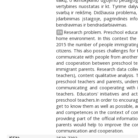
vaikų, o ikimokyklinio ugdymo pedagogams 
vertybines nuostatas ir kt. Tyrime dal
svarbą ir reikšmę. Didžiausia problema
įdarbinimas įstaigoje, pagrindinės inf
bendravimas ir bendradarbiavimas.
Research problem. Preschool education
EN
home environment. In this context the
2015 the number of people immigrating 
citizens. This also poses challenges fo
communicate with people from another cu
and cooperation between preschool te
immigrant parents. Research data collec
teachers), content qualitative analysis
preschool teachers and parents, unders
communicating and cooperating with i
teachers. Educators' initiatives and 
preschool teachers.In order to encourag
get to know them as well as possible, an
and competences in the context of commu
providing part of the official informati
parents would help to improve the co
communication and cooperation.