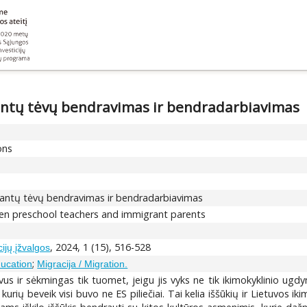
antų tėvų bendravimas ir bendradarbiavimas
ons
rantų tėvų bendravimas ir bendradarbiavimas
n preschool teachers and immigrant parents
, 2024, 1 (15), 516-528
ijų įžvalgos
;
ducation
Migracija / Migration.
us ir sėkmingas tik tuomet, jeigu jis vyks ne tik ikimokyklinio ugdy
urių beveik visi buvo ne ES piliečiai. Tai kelia iššūkių ir Lietuvos i