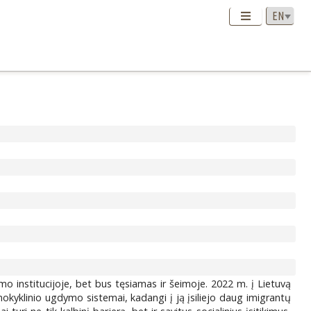
mo institucijoje, bet bus tęsiamas ir šeimoje. 2022 m. į Lietuvą
kimokyklinio ugdymo sistemai, kadangi į ją įsiliejo daug imigrantų