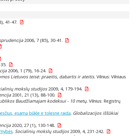
), 41-47.
isprudencija
2006, 7 (85), 30-41.
-35.
cija
2006, 1 (79), 16-24.
os Lietuvos teisė: praeitis, dabartis ir ateitis.
Vilnius: Vilniaus
ialinių mokslų studijos
2009, 4, 179-194.
encija
2001, 21 (13), 88-100.
ublikos Baudžiamajam kodeksui - 10 metų.
Vilnius: Registrų
sčius, esamą būkle ir tolesne raidą
.
Globalizacijos iššūkiai
encija
2020, 27 (1), 130-148.
omybės
.
Socialinių mokslų studijos
2009, 4, 231-242.