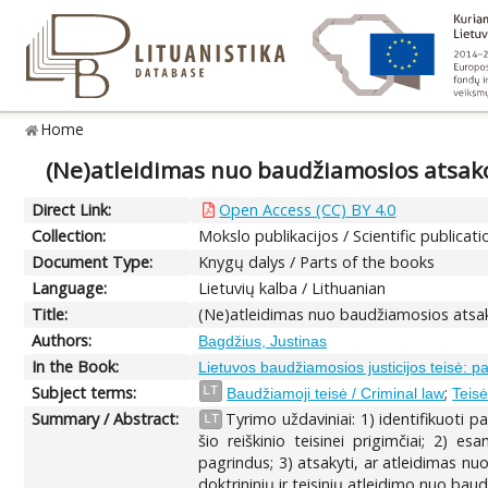
Home
(Ne)atleidimas nuo baudžiamosios atsa
Direct Link:
Open Access (CC) BY 4.0
Collection:
Mokslo publikacijos / Scientific publicati
Document Type:
Knygų dalys / Parts of the books
Language:
Lietuvių kalba / Lithuanian
Title:
(Ne)atleidimas nuo baudžiamosios ats
Authors:
Bagdžius, Justinas
In the Book:
Lietuvos baudžiamosios justicijos teisė: patir
Subject terms:
;
LT
Baudžiamoji teisė / Criminal law
Teisė
Summary / Abstract:
Tyrimo uždaviniai: 1) identifikuoti 
LT
šio reiškinio teisinei prigimčiai; 2) 
pagrindus; 3) atsakyti, ar atleidimas 
doktrininių ir teisinių atleidimo nuo b