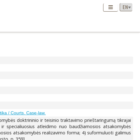
tika / Courts. Case-law.
mybės doktrininio ir teisinio traktavimo prieštaringumą tikrajai
ius ir specialiuosius atleidimo nuo baudžiamosios atsakomybės
mosios atsakomybės realizavimo forma; 4) suformuluoti galimus
sto, p. 359].