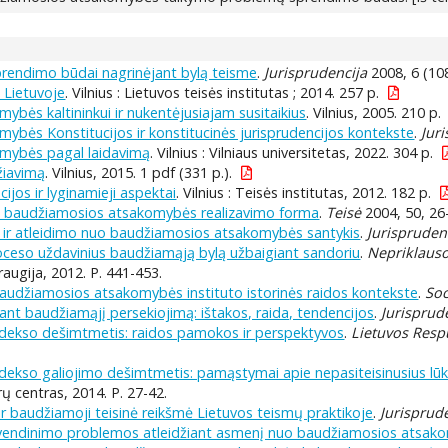
prendimo būdai nagrinėjant bylą teisme
.
Jurisprudencija
2008, 6 (108
 Lietuvoje
. Vilnius : Lietuvos teisės institutas ; 2014. 257 p.
bės kaltininkui ir nukentėjusiajam susitaikius
. Vilnius, 2005. 210 p.
bės Konstitucijos ir konstitucinės jurisprudencijos kontekste
.
Jur
mybės pagal laidavimą
. Vilnius : Vilniaus universitetas, 2022. 304 p.
žiavimą
. Vilnius, 2015. 1 pdf (331 p.).
ijos ir lyginamieji aspektai
. Vilnius : Teisės institutas, 2012. 182 p.
p baudžiamosios atsakomybės realizavimo forma
.
Teisė
2004, 50, 26
 ir atleidimo nuo baudžiamosios atsakomybės santykis
.
Jurispruden
ceso uždavinius baudžiamąją bylą užbaigiant sandoriu
.
Nepriklausom
raugija, 2012. P. 441-453.
udžiamosios atsakomybės instituto istorinės raidos kontekste
.
Soc
ant baudžiamąjį persekiojimą: ištakos, raida, tendencijos
.
Jurisprud
dekso dešimtmetis: raidos pamokos ir perspektyvos
.
Lietuvos Resp
ekso galiojimo dešimtmetis: pamąstymai apie nepasiteisinusius lūke
rų centras, 2014. P. 27-42.
 baudžiamoji teisinė reikšmė Lietuvos teismų praktikoje
.
Jurisprud
yvendinimo problemos atleidžiant asmenį nuo baudžiamosios atsak