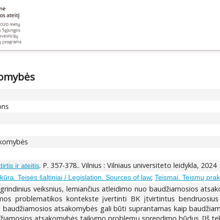
komybės
ons
akomybės
. P. 357-378.. Vilnius : Vilniaus universiteto leidykla, 2024
tis ir ateitis
;
kūra. Teisės šaltiniai / Legislation. Sources of law
Teismai. Teismų prak
pagrindinius veiksnius, lemiančius atleidimo nuo baudžiamosios atsako
esamos problematikos kontekste įvertinti BK įtvirtintus bendruos
nuo baudžiamosios atsakomybės gali būti suprantamas kaip baudžia
audžiamosios atsakomybės taikymo problemų sprendimo būdus. [Iš tek