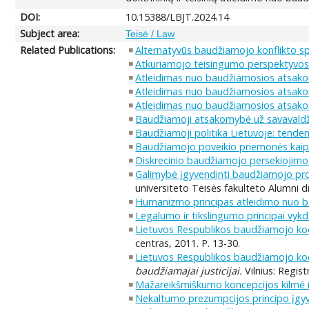
DOI:
10.15388/LBJT.2024.14
Subject area:
Teisė / Law
Related Publications:
Alternatyvūs baudžiamojo konflikto s
Atkuriamojo teisingumo perspektyvos
Atleidimas nuo baudžiamosios atsakomy
Atleidimas nuo baudžiamosios atsakomy
Atleidimas nuo baudžiamosios atsako
Baudžiamoji atsakomybė už savavald
Baudžiamoji politika Lietuvoje: tendenc
Baudžiamojo poveikio priemonės kai
Diskrecinio baudžiamojo persekiojimo
Galimybė įgyvendinti baudžiamojo pro
universiteto Teisės fakulteto Alumni d
Humanizmo principas atleidimo nuo ba
Legalumo ir tikslingumo principai vykd
Lietuvos Respublikos baudžiamojo ko
centras, 2011. P. 13-30.
Lietuvos Respublikos baudžiamojo kod
baudžiamajai justicijai.
Vilnius: Regist
Mažareikšmiškumo koncepcijos kilmė ir
Nekaltumo prezumpcijos principo įg