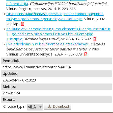
diferenciacija
.
Globalizacijos iššūkiai baudžiamajai justicijai.
Vilnius: Registrų centras, 2014. P. 229-242.
Diskrecinis baudžiamasis persekiojimas: teoriniai pagrindai,
taikymo problemos ir perspektyvos Lietuvoje.
. Vilnius, 2002.
200 lap.
Kai kurie atkuriamojo teisingumo elementų turintys institutai ir
jų įgyvendinimo problemos Lietuvos baudžiamojoje
justicijoje.
.
Kriminologijos studijos
2024, 12, 75-92.
(Ne)atleidimas nuo baudžiamosios atsakomybės.
.
Lietuvos
baudžiamosios justicijos teisė: patirtis ir ateitis.
Vilnius :
Vilniaus universiteto leidykla, 2024. P. 357-378.
Permalink:
https://www.lituanistika.lt/content/41834
Updated:
2026-04-17 07:53:23
Metrics:
Views: 124
Export:
Choose type:
Download