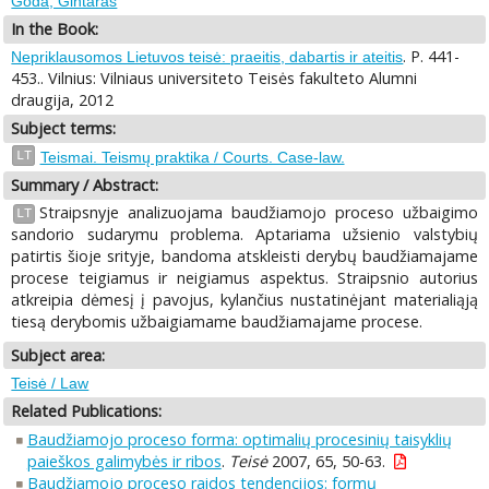
Goda, Gintaras
In the Book:
. P. 441-
Nepriklausomos Lietuvos teisė: praeitis, dabartis ir ateitis
453.. Vilnius: Vilniaus universiteto Teisės fakulteto Alumni
draugija, 2012
Subject terms:
LT
Teismai. Teismų praktika / Courts. Case-law.
Summary / Abstract:
Straipsnyje analizuojama baudžiamojo proceso užbaigimo
LT
sandorio sudarymu problema. Aptariama užsienio valstybių
patirtis šioje srityje, bandoma atskleisti derybų baudžiamajame
procese teigiamus ir neigiamus aspektus. Straipsnio autorius
atkreipia dėmesį į pavojus, kylančius nustatinėjant materialiąją
tiesą derybomis užbaigiamame baudžiamajame procese.
Subject area:
Teisė / Law
Related Publications:
Baudžiamojo proceso forma: optimalių procesinių taisyklių
paieškos galimybės ir ribos
.
Teisė
2007, 65, 50-63.
Baudžiamojo proceso raidos tendencijos: formų