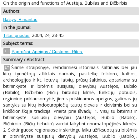
On the origin and functions of Austėja, Bubilas and Bičbirbis
Authors:
Balsys, Rimantas
In the Journal:
, 2004, 24, 28-45
Tiltai. priedas
Subject terms:
LT
Papročiai. Apeigos / Customs. Rites.
Summary / Abstract:
Šiame straipsnyje, remdamiesi istoriniais šaltiniais bei jau
LT
kitų tyrinėtojų atliktais darbais, pasitelkę folkloro, kalbos,
archeologijos ir kt. lietuvių, latvių, prūsų šaltinius, aptariama su
bitininkyste ir bitėmis susijusių dievybių Austėjos, Bubilo
(Babilo), Bičbirbio (Bičių birbulio) kilmė, funkcijų pobūdis,
regioninė priklausomybė, jiems priskiriamos apeigos, galimas jų
santykis su kitų indoeuropiečių tautų dievais ir deivėmis bei su
krikščioniškąja tradicija. Prieita prie išvadų: 1. Visų su bitėmis ir
bitininkyste susijusių dievybių (Austėjos, Bubilo (Babilo),
Bičbirbio (Bičių birbulio) vardai laikytini onomatopėjinės kilmės.
2. Skirtinguose regionuose ir skirtingu laiku užfiksuotų su bitėmis
ir bitininkyste susijusių dievybių Austėjos, Bubilo (Babilo),