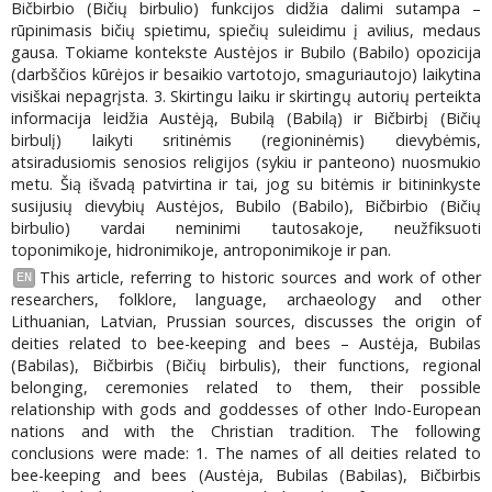
Bičbirbio (Bičių birbulio) funkcijos didžia dalimi sutampa –
rūpinimasis bičių spietimu, spiečių suleidimu į avilius, medaus
gausa. Tokiame kontekste Austėjos ir Bubilo (Babilo) opozicija
(darbščios kūrėjos ir besaikio vartotojo, smaguriautojo) laikytina
visiškai nepagrįsta. 3. Skirtingu laiku ir skirtingų autorių perteikta
informacija leidžia Austėją, Bubilą (Babilą) ir Bičbirbį (Bičių
birbulį) laikyti sritinėmis (regioninėmis) dievybėmis,
atsiradusiomis senosios religijos (sykiu ir panteono) nuosmukio
metu. Šią išvadą patvirtina ir tai, jog su bitėmis ir bitininkyste
susijusių dievybių Austėjos, Bubilo (Babilo), Bičbirbio (Bičių
birbulio) vardai neminimi tautosakoje, neužfiksuoti
toponimikoje, hidronimikoje, antroponimikoje ir pan.
This article, referring to historic sources and work of other
EN
researchers, folklore, language, archaeology and other
Lithuanian, Latvian, Prussian sources, discusses the origin of
deities related to bee-keeping and bees – Austėja, Bubilas
(Babilas), Bičbirbis (Bičių birbulis), their functions, regional
belonging, ceremonies related to them, their possible
relationship with gods and goddesses of other Indo-European
nations and with the Christian tradition. The following
conclusions were made: 1. The names of all deities related to
bee-keeping and bees (Austėja, Bubilas (Babilas), Bičbirbis