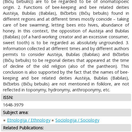
(Bičių birbulis)) are to be regarded to be of onomatopoeic
origin. 2. Functions of bee-keeping and bee related deities
Austėja, Bubilas (Babilas), Bičbirbis (Bičių birbulis) found in
different regions and at different times mostly coincide – taking
care of bee swarming, letting bees into hives, abundance of
honey. In this context, the opposition of Austėja and Bubilas
(Babilas) (of a hard-working creator and an excessive consumer,
sweet tooth) is to be regarded as absolutely ungrounded. 3.
Information collected at different times and by different authors
permits to consider Austėja, Bubilas (Babilas) and Bičbirbis
(Bičių birbulis) to be regional deities that appeared at the time
of decline of the old religion (also of the pantheon). This
conclusion is also supported by the fact that the names of bee-
keeping and bee related deities Austėja, Bubilas (Babilas),
Bičbirbis (Bičių birbulis) are not mentioned in folklore, are not
reflected in toponymy, hydronymy, anthroponymy, etc.
ISSN:
1648-3979
Subject area:
Etnologija / Ethnology
Sociologija / Sociology
Related Publications: