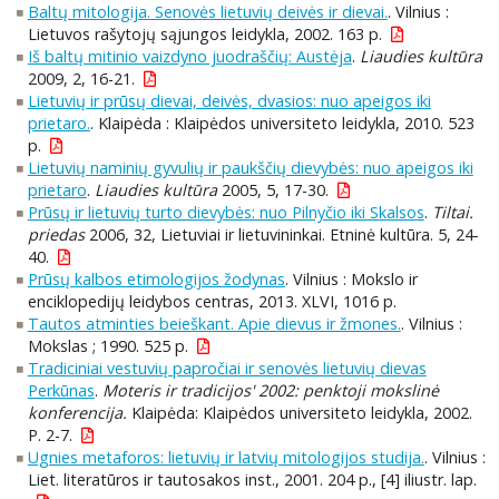
Baltų mitologija. Senovės lietuvių deivės ir dievai.
. Vilnius :
Lietuvos rašytojų sąjungos leidykla, 2002. 163 p.
Iš baltų mitinio vaizdyno juodraščių: Austėja
.
Liaudies kultūra
2009, 2, 16-21.
Lietuvių ir prūsų dievai, deivės, dvasios: nuo apeigos iki
prietaro.
. Klaipėda : Klaipėdos universiteto leidykla, 2010. 523
p.
Lietuvių naminių gyvulių ir paukščių dievybės: nuo apeigos iki
prietaro
.
Liaudies kultūra
2005, 5, 17-30.
Prūsų ir lietuvių turto dievybės: nuo Pilnyčio iki Skalsos
.
Tiltai.
priedas
2006, 32, Lietuviai ir lietuvininkai. Etninė kultūra. 5, 24-
40.
Prūsų kalbos etimologijos žodynas
. Vilnius : Mokslo ir
enciklopedijų leidybos centras, 2013. XLVI, 1016 p.
Tautos atminties beieškant. Apie dievus ir žmones.
. Vilnius :
Mokslas ; 1990. 525 p.
Tradiciniai vestuvių papročiai ir senovės lietuvių dievas
Perkūnas
.
Moteris ir tradicijos' 2002: penktoji mokslinė
konferencija.
Klaipėda: Klaipėdos universiteto leidykla, 2002.
P. 2-7.
Ugnies metaforos: lietuvių ir latvių mitologijos studija.
. Vilnius :
Liet. literatūros ir tautosakos inst., 2001. 204 p., [4] iliustr. lap.