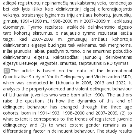
atliepė registruotų nepilnamečių nusikalstamų veikų tendencijas
bei kiek lytis išliko kaip delinkventinį elgesį diferencijuojantis
veiksnys, straipsnyje lyginamos trijų amžiaus kohortų, jaunuolių,
gimusių 1991–1993 m., 1998–2000 m. ir 2007–2009 m., apklausų
duomenys. Tyrimo rezultatai atskleidė delinkventinio elgesio
tarp kohortų skirtumus, o naujausio tyrimo rezultatai leidžia
teigti, kad 2007–2009 m. gimusiųjų amžiaus kohortoje
delinkventinis elgesys būdingas tiek vaikinams, tiek merginoms,
ir šie jaunuoliai labiau pasižymi turtinio, o ne smurtinio pobūdžio
delinkventiniu elgesiu. Raktažodžiai: jaunuolių delinkventinis
elgesys Lietuvoje, vagystės, smurtas, tarptautinis ISRD tyrimas.
The article is based on the data of the International
EN
Quantitative Study of Youth Delinquency and Victimization ISRD,
which was conducted in Lithuania in 2006, 2013 and 2022. It
analyses the property-oriented and violent delinquent behaviour
of Lithuanian juveniles who were born after 1990s. The authors
raise the questions (1) how the dynamics of this kind of
delinquent behaviour has changed through the three age
cohorts, born in 1991–1993, 1998–2000 and 2007–2009, (2) to
what extent it corresponds to the trends of registered juvenile
delinquency and (3) to what extent gender remains as a
differentiating factor in delinquent behaviour. The study results