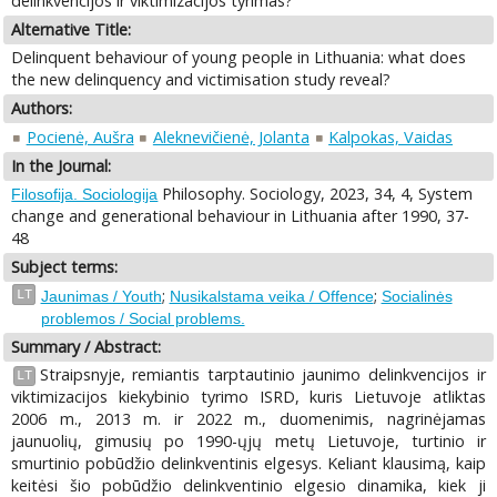
delinkvencijos ir viktimizacijos tyrimas?
Alternative Title:
Delinquent behaviour of young people in Lithuania: what does
the new delinquency and victimisation study reveal?
Authors:
Pocienė, Aušra
Aleknevičienė, Jolanta
Kalpokas, Vaidas
In the Journal:
Philosophy. Sociology, 2023, 34, 4, System
Filosofija. Sociologija
change and generational behaviour in Lithuania after 1990, 37-
48
Subject terms:
;
;
LT
Jaunimas / Youth
Nusikalstama veika / Offence
Socialinės
problemos / Social problems.
Summary / Abstract:
Straipsnyje, remiantis tarptautinio jaunimo delinkvencijos ir
LT
viktimizacijos kiekybinio tyrimo ISRD, kuris Lietuvoje atliktas
2006 m., 2013 m. ir 2022 m., duomenimis, nagrinėjamas
jaunuolių, gimusių po 1990-ųjų metų Lietuvoje, turtinio ir
smurtinio pobūdžio delinkventinis elgesys. Keliant klausimą, kaip
keitėsi šio pobūdžio delinkventinio elgesio dinamika, kiek ji