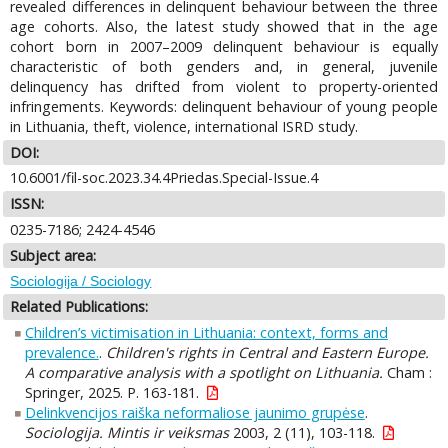
revealed differences in delinquent behaviour between the three
age cohorts. Also, the latest study showed that in the age
cohort born in 2007–2009 delinquent behaviour is equally
characteristic of both genders and, in general, juvenile
delinquency has drifted from violent to property-oriented
infringements. Keywords: delinquent behaviour of young people
in Lithuania, theft, violence, international ISRD study.
DOI:
10.6001/fil-soc.2023.34.4Priedas.Special-Issue.4
ISSN:
0235-7186; 2424-4546
Subject area:
Sociologija / Sociology
Related Publications:
Children’s victimisation in Lithuania: context, forms and
prevalence.
.
Children's rights in Central and Eastern Europe.
A comparative analysis with a spotlight on Lithuania.
Cham :
Springer, 2025. P. 163-181.
Delinkvencijos raiška neformaliose jaunimo grupėse
.
Sociologija. Mintis ir veiksmas
2003, 2 (11), 103-118.