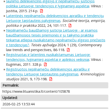
Jaunimo delinkvencinis elgesys ir nepilnamečių justicijos
politika Lietuvoje: tendencijos ir lyginamieji aspektai
. Vilnius :
Justitia, 2015. 214 p.
Latentinės nepilnamečių delinkvencijos apraiškų ir tendencijų
Lietuvoje tarptautinis palyginimas
.
Socialinė teorija, empirija,
politika ir praktika
2022, 24, 101-117.
Nepilnamečių baudžiamoji justicija Lietuvoje - ar esamos
baudžiamosios teisės priemonės ir jų taikymo praktika
tinkamai atliepia nusikalstamo nepilnamečių elgesio priežastis
ir tendencijas?
.
Teisės apžvalga
2024, 1 (29), Contemporary
law trends and perspectives, 86-118.
Registruotas ir latentinis nusikalstamumas Lietuvoje:
tendencijos, lyginamieji aspektai ir aplinkos veiksniai
. Vilnius :
Eugrimas, 2011. 328 p.
Registruotos nepilnamečių delinkvencijos apraiškų ir
tendencijų Lietuvoje tarptautinis palyginimas
.
Kriminologijos
studijos
2021, 9, 173-198.
Permalink:
https://www.lituanistika.lt/content/105878
Updated:
2026-02-25 13:53:44