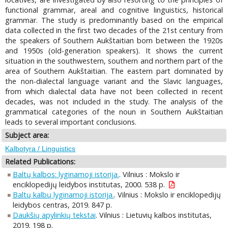
functional grammar, areal and cognitive linguistics, historical
grammar. The study is predominantly based on the empirical
data collected in the first two decades of the 21st century from
the speakers of Southern Aukštaitian born between the 1920s
and 1950s (old-generation speakers). It shows the current
situation in the southwestern, southern and northern part of the
area of Southern Aukštaitian. The eastern part dominated by
the non-dialectal language variant and the Slavic languages,
from which dialectal data have not been collected in recent
decades, was not included in the study. The analysis of the
grammatical categories of the noun in Southern Aukštaitian
leads to several important conclusions.
Subject area:
Kalbotyra / Linguistics
Related Publications:
Baltų kalbos: lyginamoji istorija.
. Vilnius : Mokslo ir
enciklopedijų leidybos institutas, 2000. 538 p.
Baltų kalbų lyginamoji istorija.
. Vilnius : Mokslo ir enciklopedijų
leidybos centras, 2019. 847 p.
Daukšių apylinkių tekstai
. Vilnius : Lietuvių kalbos institutas,
2019. 198 p.