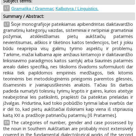
Subject terms:
;
LT
Gramatika / Grammar
Kalbotyra / Linguistics.
Summary / Abstract:
Šioje monografijoje pateikiamas apibendrintas daiktavardžio
LT
gramatinių kategorijų vaizdas, sisteminiai ir netipiniai gramatiniai
požymiai, atskleidžiamas pietų aukštaičių patarmės
nevientisumas, aiškios ir tikėtinos kaitos tendencijos, bet ji jokiu
būdu neaprėpia visų galimų tyrimo aspektų ir problemų.
Tarkime, mažai kalbama apie amžiaus kintamojo ir daiktavardžio
linksniavimo paradigmos kaitos santykį arba šiaurinės patarmės
arealo dalies specifiką, nes tikslioms išvadoms suformuluoti dar
reikia tiek papildomos empirinės medžiagos, tiek kitomis
teorinėmis bei metodologinėmis prieigomis paremtos gilesnės,
išsamesnės ir įvairiapusiškesnės analizės. Tačiau šis darbas
padeda numatyti tolesnių tyrimų kryptis ir gaires, kurios ateityje
neabejotinai leis patikslinti, praplėsti čia pateiktas prielaidas ir
įžvalgas. Pridurtina, kad tokio pobūdžio tyrimai labai svarbūs dar
ir dėl to, kad pietų aukštaičiai išskiriami kaip viena iš stipriausią
kaitą XXI a. pradžioje patiriančių patarmių [Iš Pratarmės].
The categories of number, gender and case possessed by
EN
the noun in Southern Aukštaitian are probably most extensively
covered in the fundamental dialectological works of the second