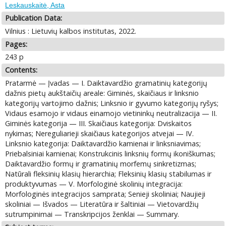
Leskauskaitė, Asta
Publication Data:
Vilnius : Lietuvių kalbos institutas, 2022.
Pages:
243 p
Contents:
Pratarmė — Įvadas — I. Daiktavardžio gramatinių kategorijų
dažnis pietų aukštaičių areale: Giminės, skaičiaus ir linksnio
kategorijų vartojimo dažnis; Linksnio ir gyvumo kategorijų ryšys;
Vidaus esamojo ir vidaus einamojo vietininkų neutralizacija — II.
Giminės kategorija — III. Skaičiaus kategorija: Dviskaitos
nykimas; Nereguliarieji skaičiaus kategorijos atvejai — IV.
Linksnio kategorija: Daiktavardžio kamienai ir linksniavimas;
Priebalsiniai kamienai; Konstrukcinis linksnių formų ikoniškumas;
Daiktavardžio formų ir gramatinių morfemų sinkretizmas;
Natūrali fleksinių klasių hierarchia; Fleksinių klasių stabilumas ir
produktyvumas — V. Morfologinė skolinių integracija:
Morfologinės integracijos samprata; Senieji skoliniai; Naujieji
skoliniai — Išvados — Literatūra ir šaltiniai — Vietovardžių
sutrumpinimai — Transkripcijos ženklai — Summary.