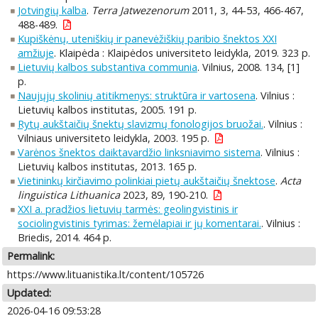
Jotvingių kalba
.
Terra Jatwezenorum
2011, 3, 44-53, 466-467,
488-489.
Kupiškėnų, uteniškių ir panevėžiškių paribio šnektos XXI
amžiuje
. Klaipėda : Klaipėdos universiteto leidykla, 2019. 323 p.
Lietuvių kalbos substantiva communia
. Vilnius, 2008. 134, [1]
p.
Naujųjų skolinių atitikmenys: struktūra ir vartosena
. Vilnius :
Lietuvių kalbos institutas, 2005. 191 p.
Rytų aukštaičių šnektų slavizmų fonologijos bruožai.
. Vilnius :
Vilniaus universiteto leidykla, 2003. 195 p.
Varėnos šnektos daiktavardžio linksniavimo sistema
. Vilnius :
Lietuvių kalbos institutas, 2013. 165 p.
Vietininkų kirčiavimo polinkiai pietų aukštaičių šnektose
.
Acta
linguistica Lithuanica
2023, 89, 190-210.
XXI a. pradžios lietuvių tarmės: geolingvistinis ir
sociolingvistinis tyrimas: žemėlapiai ir jų komentarai.
. Vilnius :
Briedis, 2014. 464 p.
Permalink:
https://www.lituanistika.lt/content/105726
Updated:
2026-04-16 09:53:28