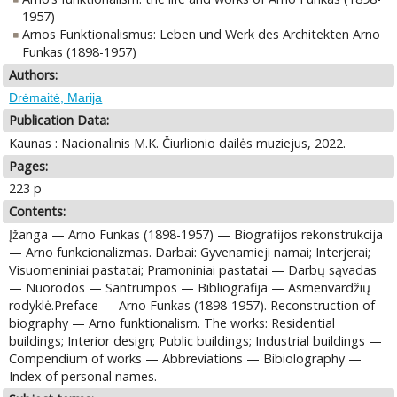
1957)
Arnos Funktionalismus: Leben und Werk des Architekten Arno
Funkas (1898-1957)
Authors:
Drėmaitė, Marija
Publication Data:
Kaunas : Nacionalinis M.K. Čiurlionio dailės muziejus, 2022.
Pages:
223 p
Contents:
Įžanga — Arno Funkas (1898-1957) — Biografijos rekonstrukcija
— Arno funkcionalizmas. Darbai: Gyvenamieji namai; Interjerai;
Visuomeniniai pastatai; Pramoniniai pastatai — Darbų sąvadas
— Nuorodos — Santrumpos — Bibliografija — Asmenvardžių
rodyklė.Preface — Arno Funkas (1898-1957). Reconstruction of
biography — Arno funktionalism. The works: Residential
buildings; Interior design; Public buildings; Industrial buildings —
Compendium of works — Abbreviations — Bibiolography —
Index of personal names.