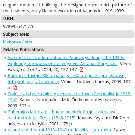
elegant modernist buildings he designed paint a rich picture of
the residents, daily life and evolution of Kaunas in 1919-1939.
ISBN:
9789955471776
Subject area:
Menotyra / Arts
Related Publications:
Architectural modernisation in Panevėžys during the 1930s:
exploring the works of civil engineer Antanas Gargasas.
.
Meno
istorija ir kritika
2024, 20, 127-147.
Bankai Lietuvoje: XIX a. pabaiga - XX a. I pusė : projektuose,
fotografijose, atvirukuose
. Vilnius : Lietuvos bankas, 2003. 187
p.
Dailė ir valstybė: dailės gyvenimas Lietuvos Respublikoje 1918-
1940
. Kaunas : Nacionalinis M.K. Čiurlionio dailės muziejus,
2003. 303 p.
Gubernijos laikotarpis Kauno architektūroje: svarbiausi
pastatai ir ir jų kūrėjai (1843-1915)
. Kaunas : Vytauto Didžiojo
universiteto leidykla, 2001. 178 p.
Kauno kino teatrai 1918–1940 m.: lokalizacija ir raida
.
Kauno