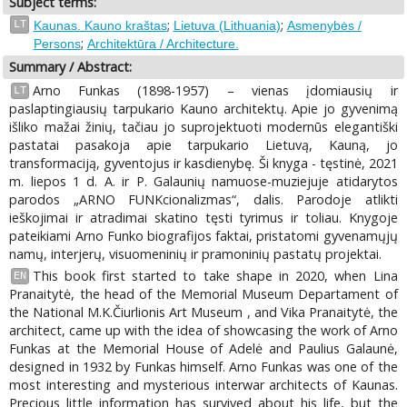
Subject terms:
;
;
LT
Kaunas. Kauno kraštas
Lietuva (Lithuania)
Asmenybės /
;
Persons
Architektūra / Architecture.
Summary / Abstract:
Arno Funkas (1898-1957) – vienas įdomiausių ir
LT
paslaptingiausių tarpukario Kauno architektų. Apie jo gyvenimą
išliko mažai žinių, tačiau jo suprojektuoti modernūs elegantiški
pastatai pasakoja apie tarpukario Lietuvą, Kauną, jo
transformaciją, gyventojus ir kasdienybę. Ši knyga - tęstinė, 2021
m. liepos 1 d. A. ir P. Galaunių namuose-muziejuje atidarytos
parodos „ARNO FUNKcionalizmas“, dalis. Parodoje atlikti
ieškojimai ir atradimai skatino tęsti tyrimus ir toliau. Knygoje
pateikiami Arno Funko biografijos faktai, pristatomi gyvenamųjų
namų, interjerų, visuomeninių ir pramoninių pastatų projektai.
This book first started to take shape in 2020, when Lina
EN
Pranaitytė, the head of the Memorial Museum Departament of
the National M.K.Čiurlionis Art Museum , and Vika Pranaitytė, the
architect, came up with the idea of showcasing the work of Arno
Funkas at the Memorial House of Adelė and Paulius Galaunė,
designed in 1932 by Funkas himself. Arno Funkas was one of the
most interesting and mysterious interwar architects of Kaunas.
Precious little information has survived about his life, but the