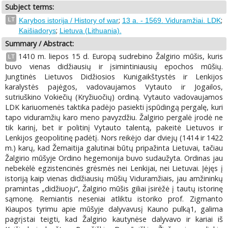
Subject terms:
;
;
LT
Karybos istorija / History of war
13 a. - 1569. Viduramžiai. LDK
;
Kaišiadorys
Lietuva (Lithuania).
Summary / Abstract:
1410 m. liepos 15 d. Europą sudrebino Žalgirio mūšis, kuris
LT
buvo vienas didžiausių ir įsimintiniausių epochos mūšių.
Jungtinės Lietuvos Didžiosios Kunigaikštystės ir Lenkijos
karalystės pajėgos, vadovaujamos Vytauto ir Jogailos,
sutriuškino Vokiečių (Kryžiuočių) ordiną. Vytauto vadovaujamos
LDK kariuomenės taktika padėjo pasiekti įspūdingą pergalę, kuri
tapo viduramžių karo meno pavyzdžiu. Žalgirio pergalė įrodė ne
tik karinį, bet ir politinį Vytauto talentą, pakeitė Lietuvos ir
Lenkijos geopolitinę padėtį. Nors reikėjo dar dviejų (1414 ir 1422
m.) karų, kad Žemaitija galutinai būtų pripažinta Lietuvai, tačiau
Žalgirio mūšyje Ordino hegemonija buvo sudaužyta. Ordinas jau
nebekėlė egzistencinės grėsmės nei Lenkijai, nei Lietuvai. Įėjęs į
istoriją kaip vienas didžiausių mūšių Viduramžiais, jau amžininkų
pramintas „didžiuoju“, Žalgirio mūšis giliai įsirėžė į tautų istorinę
sąmonę. Remiantis neseniai atliktu istoriko prof. Zigmanto
Kiaupos tyrimu apie mūšyje dalyvavusį Kauno pulką1, galima
pagrįstai teigti, kad Žalgirio kautynėse dalyvavo ir kariai iš