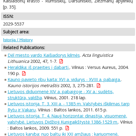
Kaišiadorių krašto - Rumšiškių, Darsūniškio, Žiežmarių apylinkių
[p. 35].
ISSN:
2029-5537
Subject area:
Istorija / History
Related Publications:
Dėl miesto vardo Kaišiadorys kilmės
.
Acta linguistica
Lithuanica
2002, 47, 1-7.
Heraldika: iš praeities į dabartį.
. Vilnius : Versus Aureus, 2004.
190 p.
Kauno pavieto ribų kaita: XVI a. vidurys - XVIII a. pabaiga.
.
Kauno istorijos metraštis
2002, 3, 275-281.
Lietuvos diduomenė XIV a. pabaigoje - XV a.: sudėtis,
struktūra, valdžia
. Vilnius, 2001. 218 lap.
Lietuvos istorija. T. 3. XIII a. - 1385 m. Valstybės iškilimas tarp
Rytų ir Vakarų
. Vilnius : Baltos lankos, 2011. 615 p.
Lietuvos istorija. T. 4. Nauji horizontai: dinastija, visuomenė,
valstybė. Lietuvos Didžioji Kunigaikštystė 1386-1529 m.
. Vilnius
: Baltos lankos, 2009. 551 p.
Lietuvos karyba: nuo baltų iki XXI amžiaus : kariuomenė,