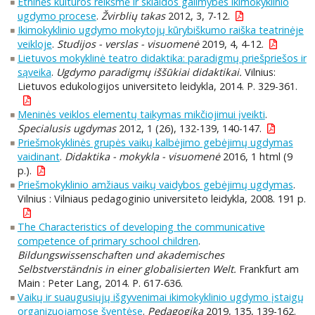
Etninės kultūros reikšmė ir sklaidos galimybės ikimokyklinio
ugdymo procese
.
Žvirblių takas
2012, 3, 7-12.
Ikimokyklinio ugdymo mokytojų kūrybiškumo raiška teatrinėje
veikloje
.
Studijos - verslas - visuomenė
2019, 4, 4-12.
Lietuvos mokyklinė teatro didaktika: paradigmų priešpriešos ir
sąveika
.
Ugdymo paradigmų iššūkiai didaktikai.
Vilnius:
Lietuvos edukologijos universiteto leidykla, 2014. P. 329-361.
Meninės veiklos elementų taikymas mikčiojimui įveikti
.
Specialusis ugdymas
2012, 1 (26), 132-139, 140-147.
Priešmokyklinės grupės vaikų kalbėjimo gebėjimų ugdymas
vaidinant
.
Didaktika - mokykla - visuomenė
2016, 1 html (9
p.).
Priešmokyklinio amžiaus vaikų vaidybos gebėjimų ugdymas
.
Vilnius : Vilniaus pedagoginio universiteto leidykla, 2008. 191 p.
The Characteristics of developing the communicative
competence of primary school children
.
Bildungswissenschaften und akademisches
Selbstverständnis in einer globalisierten Welt.
Frankfurt am
Main : Peter Lang, 2014. P. 617-636.
Vaikų ir suaugusiųjų išgyvenimai ikimokyklinio ugdymo įstaigų
organizuojamose šventėse
.
Pedagogika
2019, 135, 139-162.