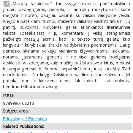
„Mažųjų vaidinimai“ tai knyga tėvams, priešmokyklinių
LT
grupių pedagogams, pirmokų ir antrokų mokytojams, kurie
mėgsta ir norėtų daugiau užsiimti su vaikais vaidybine veikla.
Knygoje pateikiami trumpi, mažiems vaikams vaidinti tinkami, jų
patirtį, suvokimą, kūrybines galias atitinkantys literatūriniai
tekstai (pasakaitės) ir jų komentarai. Į viską stengiamasi
pažvelgti mažųjų akimis, kad jie teksto turinį galėtų kuo
lengviau ir kūrybiškiau išreikšti vaidybinėmis priemonėmis. Daug
dėmesio skiriama veikėjų vidiniams išgyvenimams, siekiams,
norams, jausmams, geriems ir ne visai geriems poelgiams
atskleisti. Vaizduojama, kaip mažieji pažįsta save ir kitus, mokosi
ir tampa geresni. Ir, žinoma, nepamirštama juokų, pokštų! Tad
naudodamiesi šia knyga žaiskite ir vaidinkite kuo dažniau - jei
patinka, nors ir kiekvieną dieną. Juk vaidinti - tai mokytis,
bendrauti šiltai ir nuotaikingai!.
ISBN:
9789986168218
Subject area:
Edukologija / Education
Related Publications: