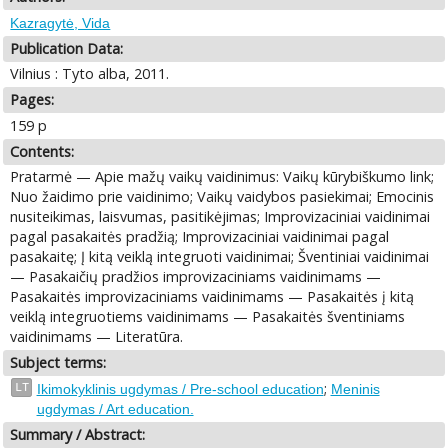
Kazragytė, Vida
Publication Data:
Vilnius : Tyto alba, 2011.
Pages:
159 p
Contents:
Pratarmė — Apie mažų vaikų vaidinimus: Vaikų kūrybiškumo link;
Nuo žaidimo prie vaidinimo; Vaikų vaidybos pasiekimai; Emocinis
nusiteikimas, laisvumas, pasitikėjimas; Improvizaciniai vaidinimai
pagal pasakaitės pradžią; Improvizaciniai vaidinimai pagal
pasakaitę; Į kitą veiklą integruoti vaidinimai; Šventiniai vaidinimai
— Pasakaičių pradžios improvizaciniams vaidinimams —
Pasakaitės improvizaciniams vaidinimams — Pasakaitės į kitą
veiklą integruotiems vaidinimams — Pasakaitės šventiniams
vaidinimams — Literatūra.
Subject terms:
;
LT
Ikimokyklinis ugdymas / Pre-school education
Meninis
ugdymas / Art education.
Summary / Abstract: