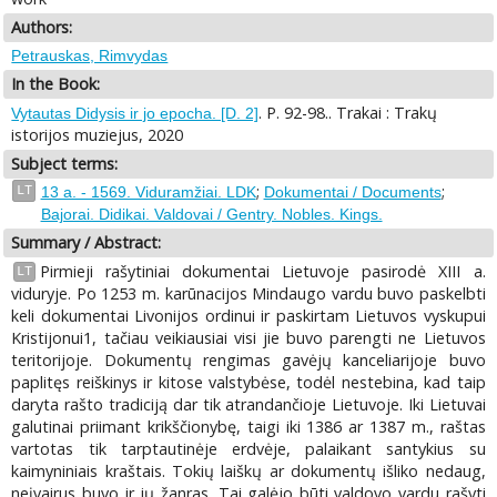
Authors:
Petrauskas, Rimvydas
In the Book:
. P. 92-98.. Trakai : Trakų
Vytautas Didysis ir jo epocha. [D. 2]
istorijos muziejus, 2020
Subject terms:
;
;
LT
13 a. - 1569. Viduramžiai. LDK
Dokumentai / Documents
Bajorai. Didikai. Valdovai / Gentry. Nobles. Kings.
Summary / Abstract:
Pirmieji rašytiniai dokumentai Lietuvoje pasirodė XIII a.
LT
viduryje. Po 1253 m. karūnacijos Mindaugo vardu buvo paskelbti
keli dokumentai Livonijos ordinui ir paskirtam Lietuvos vyskupui
Kristijonui1, tačiau veikiausiai visi jie buvo parengti ne Lietuvos
teritorijoje. Dokumentų rengimas gavėjų kanceliarijoje buvo
paplitęs reiškinys ir kitose valstybėse, todėl nestebina, kad taip
daryta rašto tradiciją dar tik atrandančioje Lietuvoje. Iki Lietuvai
galutinai priimant krikščionybę, taigi iki 1386 ar 1387 m., raštas
vartotas tik tarptautinėje erdvėje, palaikant santykius su
kaimyniniais kraštais. Tokių laiškų ar dokumentų išliko nedaug,
neįvairus buvo ir jų žanras. Tai galėjo būti valdovo vardu rašyti