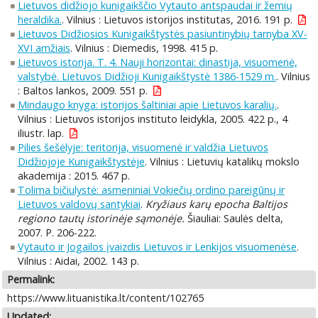
Lietuvos didžiojo kunigaikščio Vytauto antspaudai ir žemių
heraldika.
. Vilnius : Lietuvos istorijos institutas, 2016. 191 p.
Lietuvos Didžiosios Kunigaikštystės pasiuntinybių tarnyba XV-
XVI amžiais
. Vilnius : Diemedis, 1998. 415 p.
Lietuvos istorija. T. 4. Nauji horizontai: dinastija, visuomenė,
valstybė. Lietuvos Didžioji Kunigaikštystė 1386-1529 m.
. Vilnius
: Baltos lankos, 2009. 551 p.
Mindaugo knyga: istorijos šaltiniai apie Lietuvos karalių.
.
Vilnius : Lietuvos istorijos instituto leidykla, 2005. 422 p., 4
iliustr. lap.
Pilies šešėlyje: teritorija, visuomenė ir valdžia Lietuvos
Didžiojoje Kunigaikštystėje
. Vilnius : Lietuvių katalikų mokslo
akademija : 2015. 467 p.
Tolima bičiulystė: asmeniniai Vokiečių ordino pareigūnų ir
Lietuvos valdovų santykiai
.
Kryžiaus karų epocha Baltijos
regiono tautų istorinėje sąmonėje.
Šiauliai: Saulės delta,
2007. P. 206-222.
Vytauto ir Jogailos įvaizdis Lietuvos ir Lenkijos visuomenėse
.
Vilnius : Aidai, 2002. 143 p.
Permalink:
https://www.lituanistika.lt/content/102765
Updated: