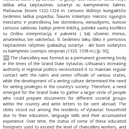
laiškai arba tarptautinės sutartys su kaimyninėmis šalimis.
Plačiausiai žinomi 1322-1324 m. Lietuvos didžiojo kunigaikščio
Gedimino laiškai popiežiui, Šiaurės Vokietijos Hanzos sąjungos
miestams ir pranciškonų bei dominikonų vienuolijoms, kuriose
Lietuvos valdovas žadėjo priimti krikštą, pateikė savitą konflikto
su Ordinu interpretaciją ir pakvietė į šalį užsienio riterius,
amatininkus bei valstiečius. Iš Gedimino laikų išliko ir pirmosios
tarptautinės rašytinės (paliaubų) sutartys - abi buvo sudarytos
su kaimyninės Livonijos senjorais (1323, 1338 m.) [p. 92].
The chancellery was formed as a permanent governing body
EN
in the times of the Grand Duke Vytautas. Lithuania's increasing
authority in regional politics necessitated it to maintain regular
contact with the rulers and senior officials of various states,
while the development of a writing culture determined the need
for writing privileges in the country’s society. Therefore, a need
emerged for the Grand Duke to gather a larger circle of people
who could prepare documents for different societal groups
within the country and write letters to be sent abroad. The
clerks stood out among the residents of Vytautas' household
due to their education, language skills and their accumulated
experience. Over time, the status of some of these educated
foreigners used to exceed the level of chancellery workers, and