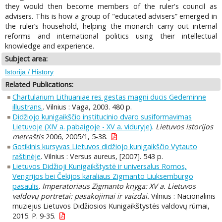
they would then become members of the ruler's council as
advisers. This is how a group of "educated advisers” emerged in
the ruler’s household, helping the monarch carry out internal
reforms and international politics using their intellectual
knowledge and experience.
Subject area:
Istorija / History
Related Publications:
Chartularium Lithuaniae res gestas magni ducis Gedeminne
illustrans.
. Vilnius : Vaga, 2003. 480 p.
Didžiojo kunigaikščio institucinio dvaro susiformavimas
Lietuvoje (XIV a. pabaigoje - XV a. viduryje)
.
Lietuvos istorijos
metraštis
2006, 2005/1, 5-38.
Gotikinis kursyvas Lietuvos didžiojo kunigaikščio Vytauto
raštinėje
. Vilnius : Versus aureus, [2007]. 543 p.
Lietuvos Didžioji Kunigaikštystė ir universalus Romos,
Vengrijos bei Čekijos karaliaus Zigmanto Liuksemburgo
pasaulis
.
Imperatoriaus Zigmanto knyga: XV a. Lietuvos
valdovų portretai: pasakojimai ir vaizdai.
Vilnius : Nacionalinis
muziejus Lietuvos Didžiosios Kunigaikštystės valdovų rūmai,
2015. P. 9-35.