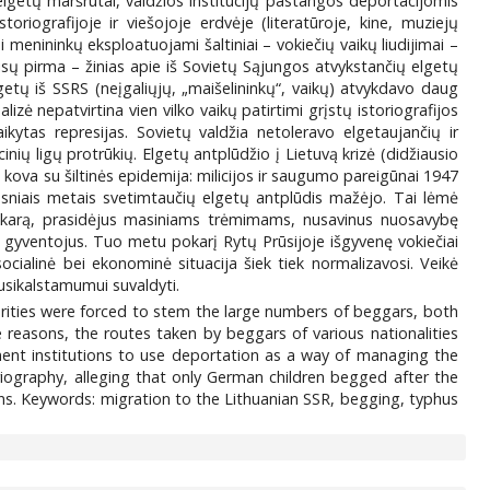
 elgetų maršrutai, valdžios institucijų pastangos deportacijomis
toriografijoje ir viešojoje erdvėje (literatūroje, kine, muziejų
i menininkų eksploatuojami šaltiniai – vokiečių vaikų liudijimai –
isų pirma – žinias apie iš Sovietų Sąjungos atvykstančių elgetų
etų iš SSRS (neįgaliųjų, „maišelininkų“, vaikų) atvykdavo daug
alizė nepatvirtina vien vilko vaikų patirtimi grįstų istoriografijos
kytas represijas. Sovietų valdžia netoleravo elgetaujančių ir
inių ligų protrūkių. Elgetų antplūdžio į Lietuvą krizė (didžiausio
ova su šiltinės epidemija: milicijos ir saugumo pareigūnai 1947
lesniais metais svetimtaučių elgetų antplūdis mažėjo. Tai lėmė
inį karą, prasidėjus masiniams trėmimams, nusavinus nuosavybę
to gyventojus. Tuo metu pokarį Rytų Prūsijoje išgyvenę vokiečiai
ocialinė bei ekonominė situacija šiek tiek normalizavosi. Veikė
usikalstamumui suvaldyti.
horities were forced to stem the large numbers of beggars, both
e reasons, the routes taken by beggars of various nationalities
ent institutions to use deportation as a way of managing the
oriography, alleging that only German children begged after the
s. Keywords: migration to the Lithuanian SSR, begging, typhus