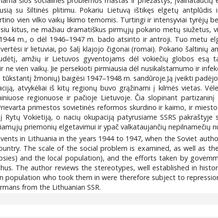
riama šios socialinės problemos mastas ir priežastys, įvairiataučių
usią su šiltinės plitimu. Pokariu Lietuvą ištikęs elgetų antplūdis is
tino vien vilko vaikų likimo temomis. Turtingi ir intensyviai tyrėjų be
usiu kitus, ne mažiau dramatiškus pirmųjų pokario metų siužetus, v
1944 m., o dėl 1946–1947 m. bado atsirito ir antroji. Tuo metu elg
ertėsi ir lietuviai, po šalį klajojo čigonai (romai). Pokario šaltinių an
udėtį, amžių ir Lietuvos gyventojams dėl vokiečių globos esą tai
r ne vien vaikų. Jie persekioti pirmiausia dėl nusikalstamumo ir infekc
tūkstantį žmonių) baigėsi 1947–1948 m. sandūroje.Ją įveikti padėjo k
iją, atvykėliai iš kitų regionų buvo grąžinami į kilmės vietas. Vė
niniuose regionuose ir pačioje Lietuvoje. Čia slopinant partizan
. Prievarta primestos sovietinės reformos skurdino ir kaimo, ir mies
 į Rytų Vokietiją, o nacių okupaciją patyrusiame SSRS pakraštyje s
džiamųjų priemonių elgetavimui ir ypač valkataujančių nepilnamečių n
 events in Lithuania in the years 1944 to 1947, when the Soviet aut
country. The scale of the social problem is examined, as well as th
ies) and the local population), and the efforts taken by governm
phus. The author reviews the stereotypes, well established in hist
n population who took them in were therefore subject to repression
ermans from the Lithuanian SSR.