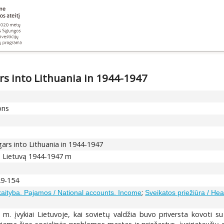
ars into Lithuania in 1944-1947
ons
gars into Lithuania in 1944-1947
s į Lietuvą 1944-1947 m
29-154
;
kaityba. Pajamos / National accounts. Income
Sveikatos priežiūra / Hea
m. įvykiai Lietuvoje, kai sovietų valdžia buvo priversta kovoti su