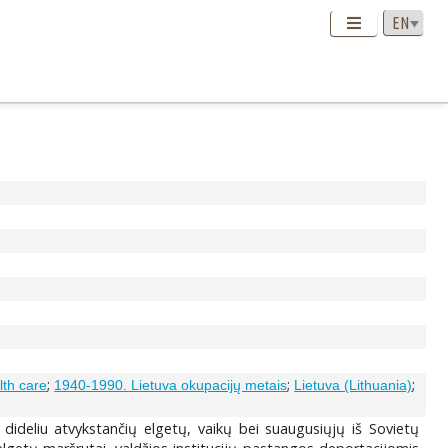
;
;
;
lth care
1940-1990. Lietuva okupacijų metais
Lietuva (Lithuania)
 dideliu atvykstančių elgetų, vaikų bei suaugusiųjų iš Sovietų