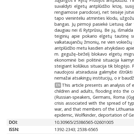
Sąjungos ir Rytų Prūsijos antplūdžiu. Ti
suvaldyti elgetų antplūdžio krizę, susij
rengiamose parodose), net teisėje įsitvir
tapo vieninteliu atminties klodu, užgož
bangas. Jų pirmoji pasiekė Lietuvą dar 
daugiau nei iš Rytprūsių. Be jų, išmalda v
teiginių apie pokario elgetų tautinę s
valkataujančių žmonių, ne vien vokiečių i
antplūdžio metu kasdien atvykdavo apie 
m. gegužę–birželį blokavo elgetų migrac
ekonominė bei politinė situacija kaimy
steigiant kolūkius situacija tik blogėjo
naudojosi atsiradusia galimybe ištrūkti
nemažai atsakingų institucijų, o ir bau
This article presents an analysis of
EN
children and adults, flooding into the 
(Russian-speakers, Germans, Roma (Gyps
crisis associated with the spread of ty
war, and that members of the Lithuania
epidemic, Wolfkinder, deportation of G
DOI:
10.30965/25386565-02601005
ISSN:
1392-2343; 2538-6565