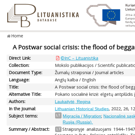
Home
A Postwar social crisis: the flood of begg
Direct Link:
©InC – Lituanistika
Collection:
Mokslo publikacijos / Scientific publicati
Document Type:
Žurnalų straipsniai / Journal articles
Language:
Anglų kalba / English
Title:
A Postwar social crisis: the flood of beg
Alternative Title:
Pokario socialinė krizė: elgetų antplūdi
Authors:
Laukaitytė, Regina
In the Journal:
, 2022, 26, 1
Lithuanian Historical Studies
Subject terms:
;
LT
Migracija / Migration
Nacionalinė sąs
Rusija (Russia).
Summary / Abstract:
Straipsnyje analizuojami 1944–1947 
LT