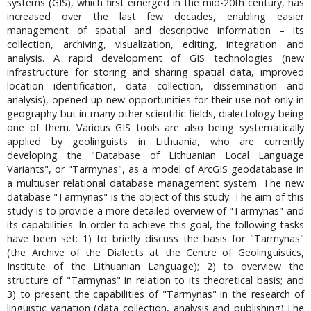
systems (GIS), which first emerged in the mid-20th century, has
increased over the last few decades, enabling easier
management of spatial and descriptive information – its
collection, archiving, visualization, editing, integration and
analysis. A rapid development of GIS technologies (new
infrastructure for storing and sharing spatial data, improved
location identification, data collection, dissemination and
analysis), opened up new opportunities for their use not only in
geography but in many other scientific fields, dialectology being
one of them. Various GIS tools are also being systematically
applied by geolinguists in Lithuania, who are currently
developing the "Database of Lithuanian Local Language
Variants", or "Tarmynas", as a model of ArcGIS geodatabase in
a multiuser relational database management system. The new
database "Tarmynas" is the object of this study. The aim of this
study is to provide a more detailed overview of "Tarmynas" and
its capabilities. In order to achieve this goal, the following tasks
have been set: 1) to briefly discuss the basis for "Tarmynas"
(the Archive of the Dialects at the Centre of Geolinguistics,
Institute of the Lithuanian Language); 2) to overview the
structure of "Tarmynas" in relation to its theoretical basis; and
3) to present the capabilities of "Tarmynas" in the research of
linguistic variation (data collection, analysis and publishing).The