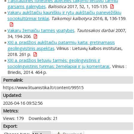
Tarptautinės fonetinės abėcėlės taikymo lietuvių tarmių
garsams galimybės
.
Baltistica
2017, 52, 1, 105-135.
Vakarų aukštaičių kauniškių ir rytų aukštaičių panevėžiškių
sociokultūriniai tinklai
.
Taikomoji kalbotyra
2016, 8, 136-159.
Vakarų žemaičių tarmės ypatybės
.
Tautosakos darbai
2007,
34, 194-206.
XXI a. pradžios aukštaičių patarmių kaita: gretinamasis
geolingvistinis aspektas
. Vilnius : Lietuvių kalbos institutas,
2018. 261 p.
XXI a. pradžios lietuvių tarmės: geolingvistinis ir
sociolingvistinis tyrimas: žemėlapiai ir jų komentarai.
. Vilnius :
Briedis, 2014. 464 p.
Permalink:
https://www.lituanistika.lt/content/99515
Updated:
2026-04-16 09:52:56
Metrics:
Views: 179
Downloads: 21
Export: