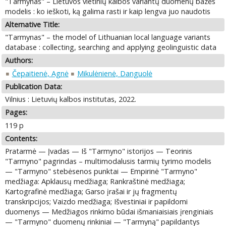
"Tarmynas" – Lietuvos vietinių kalbos variantų duomenų bazės
modelis : ko ieškoti, ką galima rasti ir kaip lengva juo naudotis
Alternative Title:
"Tarmynas" – the model of Lithuanian local language variants
database : collecting, searching and applying geolinguistic data
Authors:
Čepaitienė, Agnė
Mikulėnienė, Danguolė
Publication Data:
Vilnius : Lietuvių kalbos institutas, 2022.
Pages:
119 p
Contents:
Pratarmė — Įvadas — Iš "Tarmyno" istorijos — Teorinis
"Tarmyno" pagrindas – multimodalusis tarmių tyrimo modelis
— "Tarmyno" stebėsenos punktai — Empirinė "Tarmyno"
medžiaga: Apklausų medžiaga; Rankraštinė medžiaga;
Kartografinė medžiaga; Garso įrašai ir jų fragmentų
transkripcijos; Vaizdo medžiaga; Išvestiniai ir papildomi
duomenys — Medžiagos rinkimo būdai išmaniaisiais įrenginiais
— "Tarmyno" duomenų rinkiniai — "Tarmyną" papildantys