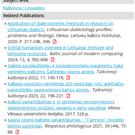
Subject area:
Kalbotyra / Linguistics
Related Publications:
Application of dialectometric methods in research on
Lithuanian dialects
.
Lithuanian dialectology profiles:
problems and findings.
Vilnius: Lietuvių kalbos institutas,
2020. P. 217-248, 306.
Digital humanities overview in Lithuania: heritage and
language resources.
.
Baltic journal of modern computing
2024, 12, 4, 592-608.
Galima sociokultūrinių ir socioekonominių parametrų įtaka
vietinėms kalboms: Šalčininkų rajono atvejis
.
Taikomoji
kalbotyra
2022, 17, 100-118.
Kalbinių nuostatų vertinimas GIS metodais: rytų aukštaičių
panevėžiškių jaunesniosios kartos atvejis.
.
Taikomoji
kalbotyra
2025, 22, 198-221.
Kalbos variantiškumas ir jo vertinimas perceptyviosios
dialektologijos požiūriu: variantų ir vietų vaizdiniai
. Vilnius :
Vilniaus universiteto leidykla, 2017. 326 p.
Kauno rajono kalbinis variantiškumas - "Tarmyno" modelio
kūrimo pagrindas
.
Respectus philologicus
2021, 39 (44), 73-
88.