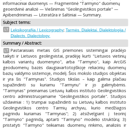
informaciniai duomenys — Fragmentinė "Tarmyno" duomenų
geoerdvinė analizė — Viešinimas "Geolingvistikos portale" —
Apibendrinimas — Literatūra ir šaltiniai — Summary.
Subject terms:
;
LT
Leksikografija / Lexicography
Tarmės. Dialektai. Dialektologija /
Dialects. Dialectology.
Summary / Abstract:
Pastaraisiais metais GIS priemones sistemingai pradėjo
LT
taikyti ir Lietuvos geolingvistai, pradėję kurti "Lietuvos vietinių
kalbos variantų duomenyno", arba "Tarmyno", kaip ArcGIS
geoduomenų bazės daugiavartotojiškoje reliacinių duomenų
bazių valdymo sistemoje, modelį. Šios mokslo studijos objektas
ir yra šis "Tarmynas". Studijos tikslas – kaip galima plačiau
supažindinti su kuriamu "Tarmynu" ir jo galimybėmis.
"Tarmynas" prieinamas Lietuvių kalbos instituto Geolingvistikos
centro administruojamame "Geolingvistikos portale". Studijos
uždaviniai : 1) trumpai supažindinti su Lietuvių kalbos instituto
Geolingvistikos centro Tarmių archyvu, kurio medžiagos
pagrindu kuriamas "Tarmynas"; 2) atsižvelgiant į teorinį
"Tarmyno" pagrindą, aptarti "Tarmyno" modelio struktūrą; 3)
pristatyti "Tarmyno" teikiamas duomenų rinkimo, analizės ir