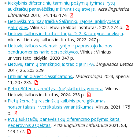
Kiekybinis diferencinių tarminių požymių tyrimas: rytų
aukštaičių panevėžiškių ir širvintiškių atvejis.
.
Acta linguistica
Lithuanica
2016, 74, 143-174.
Lietuviškumo (savi)raiška Šalčininkų rajone: aplinkybės ir
galimybės
. Vilnius : Lietuvių kalbos institutas, 2022. 274 p.
Lietuvių kalbos instituto istorija. D. 2. Kalbotyros aneksija
.
Vilnius : Lietuvių kalbos institutas, 2022. 247 p.
Lietuvių kalbos variantai: tyrėjo ir paprastojo kalbos
bendruomenės nario perspektyvos
. Vilnius : Vilniaus
universiteto leidykla, 2020. 347 p.
Lietuvių tarmių transkripcija: tradicija ir IPA
.
Linguistica Lettica
2017, 25, 203-229.
Lithuanian dialect classifications.
.
Dialectologia
2023, Special
11, 207-235.
Petro Būtėno tarmėtyra: (ne)skelbti fragmentai
. Vilnius :
Lietuvių kalbos institutas, 2024. 238 p.
Pietų žemaičių raseiniškių kalbinis pereigiškumas:
horizontalusis ir vertikalusis variantiškumas
. Vilnius, 2021. 175
p.
Rytų aukštaičių panevėžiškių diferencinio požymio kaita:
geoerdvinis aspektas.
.
Acta linguistica Lithuanica
2021, 84,
149-172.