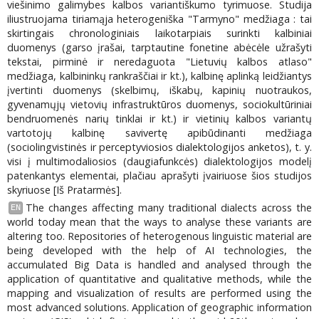
viešinimo galimybes kalbos variantiškumo tyrimuose. Studija
iliustruojama tiriamąja heterogeniška "Tarmyno" medžiaga : tai
skirtingais chronologiniais laikotarpiais surinkti kalbiniai
duomenys (garso įrašai, tarptautine fonetine abėcėle užrašyti
tekstai, pirminė ir neredaguota "Lietuvių kalbos atlaso"
medžiaga, kalbininkų rankraščiai ir kt.), kalbinę aplinką leidžiantys
įvertinti duomenys (skelbimų, iškabų, kapinių nuotraukos,
gyvenamųjų vietovių infrastruktūros duomenys, sociokultūriniai
bendruomenės narių tinklai ir kt.) ir vietinių kalbos variantų
vartotojų kalbinę savivertę apibūdinanti medžiaga
(sociolingvistinės ir perceptyviosios dialektologijos anketos), t. y.
visi į multimodaliosios (daugiafunkcės) dialektologijos modelį
patenkantys elementai, plačiau aprašyti įvairiuose šios studijos
skyriuose [Iš Pratarmės].
The changes affecting many traditional dialects across the
EN
world today mean that the ways to analyse these variants are
altering too. Repositories of heterogenous linguistic material are
being developed with the help of AI technologies, the
accumulated Big Data is handled and analysed through the
application of quantitative and qualitative methods, while the
mapping and visualization of results are performed using the
most advanced solutions. Application of geographic information