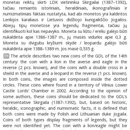
monetas reiktų skirti LDK vietininkui Skirgailai (1387–1392),
tačiau remiantis istoriniais, heraldiniais, ikonografiniais ir
numizmatiniais faktais nustatyta, kad abi monetos yra kaldintos
Lenkijos karaliaus ir Lietuvos didžiojo kunigaikščio Jogailos.
Abiejų tipų monetose yra legendų fragmentai, tačiau jų
identifikuoti kol kas nepavyko. Moneta su liūtu / ereliu galėjo būti
nukaldinta apie 1386–1387 m., jų masės vidurkis apie 0,3 g.
Moneta su dvigubu kryžiumi skyde / leopardu galėjo būti
nukaldinta apie 1388–1389 m. Jos masė 0,535 g.
The article describes two new coins of the GDL of the 14th
EN
century: the coin with a lion in the averse and eagle in the
reverse (2 pcs. known), and the coins with a double cross in a
shield in the averse and a leopard in the reverse (1 pcs. known).
In both coins, the images are composed inside the dotted
circles. These coins where found in a territory of Vilnius Lower
Castle Lords’ Chamber in 2002. According to the opinion of
some authors, these coins should be dedicated to the GDL’s
representative Skirgaila (1387–1392), but, based on historic,
heraldic, iconographic, and numismatic facts, it is defined that
both coins were made by Polish and Lithuanian duke Jogaila.
Coins of both types display fragments of legends, but they
were not identified yet. The coin with a lion/eagle might be