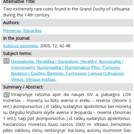
Alternative Title:
Two extremely rare coins found in the Grand Duchy of Lithuania
during the 14th century
Authors:
Remecas, Eduardas
In the Journal:
, 2005, 12, 42-48
Kultūros paminklai
Subject terms:
;
LT
Genealogija. Heraldika / Genealogy. Heraldry
Ikonografija /
;
;
Iconography
Numizmatika / Numismatics
Pilys. Tvirtovės.
;
;
Bastėjos / Castles. Bastions. Fortresses
Lietuva (Lithuania)
Vilnius. Vilniaus kraštas.
Summary / Abstract:
Straipsnyje rašoma apie dvi naujas XIV a. pabaigos LDK
LT
monetas – monetą su liūtu averse ir ereliu – reverse (žinomi 2
vnt.) įkomponuotus į iš taškų sudarytus apskritimus bei monetą
su dvigubu kryžiumi skyde averse ir leopardu – reverse (žinomas
1 vnt.), taip pat įkomponuotus į iš taškų sudarytus apskritimus.
Pastarosios monetos buvo rastos 2002 m. Vilniaus žemutinės
pilies valdovų rūmų teritorijoje. Kai kurių autorių nuomone šias