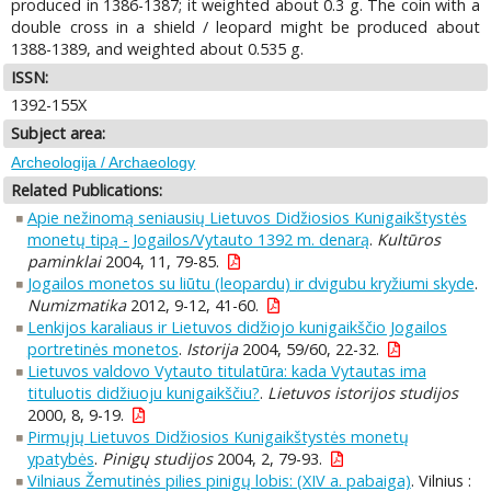
produced in 1386-1387; it weighted about 0.3 g. The coin with a
double cross in a shield / leopard might be produced about
1388-1389, and weighted about 0.535 g.
ISSN:
1392-155X
Subject area:
Archeologija / Archaeology
Related Publications:
Apie nežinomą seniausių Lietuvos Didžiosios Kunigaikštystės
monetų tipą - Jogailos/Vytauto 1392 m. denarą
.
Kultūros
paminklai
2004, 11, 79-85.
Jogailos monetos su liūtu (leopardu) ir dvigubu kryžiumi skyde
.
Numizmatika
2012, 9-12, 41-60.
Lenkijos karaliaus ir Lietuvos didžiojo kunigaikščio Jogailos
portretinės monetos
.
Istorija
2004, 59/60, 22-32.
Lietuvos valdovo Vytauto titulatūra: kada Vytautas ima
tituluotis didžiuoju kunigaikščiu?
.
Lietuvos istorijos studijos
2000, 8, 9-19.
Pirmųjų Lietuvos Didžiosios Kunigaikštystės monetų
ypatybės
.
Pinigų studijos
2004, 2, 79-93.
Vilniaus Žemutinės pilies pinigų lobis: (XIV a. pabaiga)
. Vilnius :