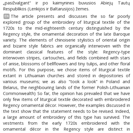
„pasižvalgant“ ir po kaimynines buvusios Abiejų Tautų
Respublikos (Lenkijos ir Baltarusijos) žemes.
The article presents and discusses the so far poorly
EN
explored group of the embroidery of liturgical textile of the
1720s to the mid-eighteenth century distinguished by the
Regency style, the ornamental decoration of the late Baroque
variety. The elements of chinoiserie stylistics of oriental origin
and bizarre style fabrics are organically interwoven with the
dominant classical features of the style: Regency-type
interwoven stripes, cartouches, and fields combined with stars
of anise, blossoms of bellflowers and tiny tulips, and other floral
motifs. For this purpose, we chose items of liturgical textile
extant in Lithuanian churches and stored in depositories of
various museums; we as also “took a look” in Poland and
Belarus, the neighbouring lands of the former Polish-Lithuanian
Commonwealth) So far, the opinion has prevailed that we have
only few items of liturgical textile decorated with embroidered
Regency ornamental décor. However, the examples discussed in
the text show that the statement needs to be revised. Indeed,
a large amount of embroidery of this type has survived. The
vestments from the early 1720s embroidered with the
ornamental décor in the Regency style are distinct in