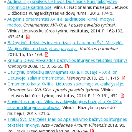
Audiniai ir jų spalvos Lietuvos Didžiosios Kunigaikštystės
istoriniuose šaltiniuose
. Vilnius : Nacionalinis muziejus Lietuvos
Didžiosios Kunigaikštystės valdovų rūmai, 2013. 174 p.
Augalinis ornamentas XVIII a. audiniuose: kilmė, motyvai,
mados
.
Ornamentas: XVI-XX a. I pusės paveldo tyrimai.
Vilnius: Lietuvos kultūros tyrimų institutas, 2014. P. 162-192,
433-434.
Bažnytinės tekstilės inventorizacija: Labanoro Švč. Mergelės
Marijos Gimimo bažnyčios pavyzdys
.
Kultūros paminklai
2010, 15, 157-169.
Kriaunų Dievo Apvaizdos bažnyčios liturginės tekstilės rinkinys
.
Menotyra
2008, 15, 3, 56-65.
Liturginių drabužių siuvinėjimas XIX a. II pusėje – XX a. pr.
Lietuvoje: stiliai ir ornamentai
.
Menotyra
2019, 26, 1, 1-15.
Ornamento kaita XVIII a. Lietuvos sakralinėje auksakalystėje
.
Ornamentas: XVI-XX a. I pusės paveldo tyrimai.
Vilnius:
Lietuvos kultūros tyrimų institutas, 2014. P. 119-161, 432.
Siuvinėtas dangus: Vilniaus arkivyskupijos bažnyčių XV-XX a.
siuvinėti liturginiai drabužiai
. Vilnius : Bažnytinio paveldo
muziejus, 2017. 221 p.
Trakų Švč. Mergelės Marijos Apsilankymo bažnyčios liturginės
tekstilės rinkinys
.
Acta Academiae Artium Vilnensis
2018, 90,
Po Trakų Dievo Motinos karūna, 209-254.