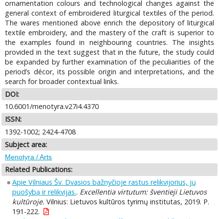
ornamentation colours and technological changes against the
general context of embroidered liturgical textiles of the period.
The wares mentioned above enrich the depository of liturgical
textile embroidery, and the mastery of the craft is superior to
the examples found in neighbouring countries. The insights
provided in the text suggest that in the future, the study could
be expanded by further examination of the peculiarities of the
period’s décor, its possible origin and interpretations, and the
search for broader contextual links.
DOI:
10.6001/menotyra.v27i4.4370
ISSN:
1392-1002; 2424-4708
Subject area:
Menotyra / Arts
Related Publications:
Apie Vilniaus Šv. Dvasios bažnyčioje rastus relikvijorius, jų
puošybą ir relikvijas.
.
Excellentia virtutum: šventieji Lietuvos
kultūroje.
Vilnius: Lietuvos kultūros tyrimų institutas, 2019. P.
191-222.