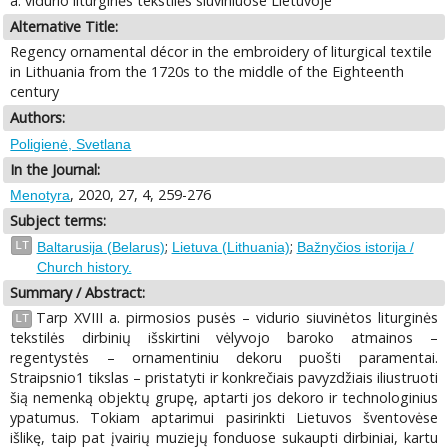
a. vidurio liturginės tekstilės siuviniuose Lietuvoje
Alternative Title:
Regency ornamental décor in the embroidery of liturgical textile
in Lithuania from the 1720s to the middle of the Eighteenth
century
Authors:
Poligienė, Svetlana
In the Journal:
, 2020, 27, 4, 259-276
Menotyra
Subject terms:
;
;
LT
Baltarusija (Belarus)
Lietuva (Lithuania)
Bažnyčios istorija /
Church history.
Summary / Abstract:
Tarp XVIII a. pirmosios pusės – vidurio siuvinėtos liturginės
LT
tekstilės dirbinių išskirtini vėlyvojo baroko atmainos –
regentystės – ornamentiniu dekoru puošti paramentai.
Straipsnio1 tikslas – pristatyti ir konkrečiais pavyzdžiais iliustruoti
šią nemenką objektų grupę, aptarti jos dekoro ir technologinius
ypatumus. Tokiam aptarimui pasirinkti Lietuvos šventovėse
išlikę, taip pat įvairių muziejų fonduose sukaupti dirbiniai, kartu