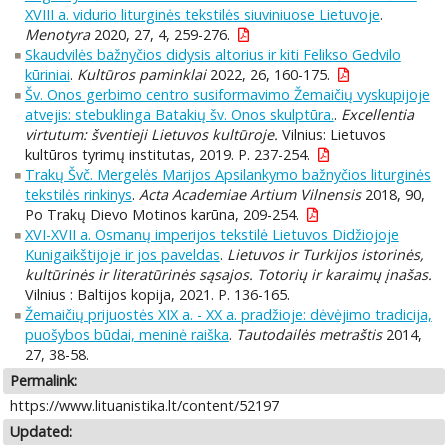
XVIII a. vidurio liturginės tekstilės siuviniuose Lietuvoje
.
Menotyra
2020, 27, 4, 259-276.
Skaudvilės bažnyčios didysis altorius ir kiti Felikso Gedvilo
kūriniai
.
Kultūros paminklai
2022, 26, 160-175.
Šv. Onos gerbimo centro susiformavimo Žemaičių vyskupijoje
atvejis: stebuklinga Batakių šv. Onos skulptūra.
.
Excellentia
virtutum: šventieji Lietuvos kultūroje.
Vilnius: Lietuvos
kultūros tyrimų institutas, 2019. P. 237-254.
Trakų Švč. Mergelės Marijos Apsilankymo bažnyčios liturginės
tekstilės rinkinys
.
Acta Academiae Artium Vilnensis
2018, 90,
Po Trakų Dievo Motinos karūna, 209-254.
XVI-XVII a. Osmanų imperijos tekstilė Lietuvos Didžiojoje
Kunigaikštijoje ir jos paveldas
.
Lietuvos ir Turkijos istorinės,
kultūrinės ir literatūrinės sąsajos. Totorių ir karaimų įnašas.
Vilnius : Baltijos kopija, 2021. P. 136-165.
Žemaičių prijuostės XIX a. - XX a. pradžioje: dėvėjimo tradicija,
puošybos būdai, meninė raiška
.
Tautodailės metraštis
2014,
27, 38-58.
Permalink:
https://www.lituanistika.lt/content/52197
Updated: