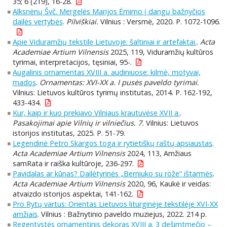
35; 6 (219), 16-28.
Alksnėnų Švč. Mergelės Marijos Ėmimo į dangų bažnyčios
dailės vertybės
.
Pilviškiai.
Vilnius : Versmė, 2020. P. 1072-1096.
Apie Viduramžių tekstilę Lietuvoje: šaltiniai ir artefaktai.
.
Acta
Academiae Artium Vilnensis
2025, 119, Viduramžių kultūros
tyrimai, interpretacijos, tęsiniai, 95-.
Augalinis ornamentas XVIII a. audiniuose: kilmė, motyvai,
mados
.
Ornamentas: XVI-XX a. I pusės paveldo tyrimai.
Vilnius: Lietuvos kultūros tyrimų institutas, 2014. P. 162-192,
433-434.
Kur, kaip ir kuo prekiavo Vilniaus krautuvėse XVII a.
.
Pasakojimai apie Vilnių ir vilniečius. 7.
Vilnius: Lietuvos
istorijos institutas, 2025. P. 51-79.
Legendinė Petro Skargos toga ir rytietiškų raštų apsiaustas
.
Acta Academiae Artium Vilnensis
2024, 113, Amžiaus
samRata ir raiška kultūroje, 236-297.
Pavidalas ar kūnas? Dailėtyrinės „Berniuko su rože“ ištarmės
.
Acta Academiae Artium Vilnensis
2020, 96, Kaukė ir veidas:
atvaizdo istorijos aspektai, 141-162.
Pro Rytų vartus: Orientas Lietuvos liturginėje tekstilėje XVI-XX
amžiais
. Vilnius : Bažnytinio paveldo muziejus, 2022. 214 p.
Regentystės ornamentinis dekoras XVIII a. 3 dešimtmečio –