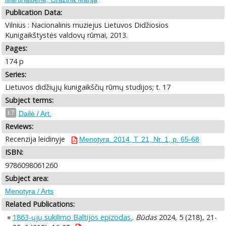
Publication Data:
Vilnius : Nacionalinis muziejus Lietuvos Didžiosios
Kunigaikštystės valdovų rūmai, 2013.
Pages:
174 p
Series:
Lietuvos didžiųjų kunigaikščių rūmų studijos; t. 17
Subject terms:
LT
Dailė / Art.
Reviews:
Recenzija leidinyje
Menotyra. 2014, T. 21, Nr. 1, p. 65-68
ISBN:
9786098061260
Subject area:
Menotyra / Arts
Related Publications:
1863-ųjų sukilimo Baltijos epizodas.
.
Būdas
2024, 5 (218), 21-