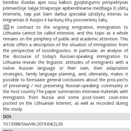
bendras išvadas apie rusų kalbos gyvybingumo perspektyvas
priimančioje šalyje.Straipsnyje apibendrinama medžiaga iš įdėtų
internete, taip pat šiam darbui specialiai užrašytų interviu su
imigrantais iš Rusijos ir kai kurių kitų posovietinių šalių.
In contrast to the ongoing emigration, immigration to
EN
Lithuania cannot be called intensive, and this topic as a whole
remains on the periphery of public and academic attention. This
article offers a description of the situation of immigration from
the perspective of sociolinguistics. In particular, an analysis of
the discourse of today’s Russian-speaking immigration to
Lithuania reveals the linguistic attitudes of immigrants with a
native Russian language or their own, their adaptation
strategies, family language planning, and, ultimately, makes it
possible to formulate general conclusions about the pros-pects
of preserving / not preserving Russian-speaking community in
the host country.The paper summarizes interview materials with
immigrants from Russia and some post-Soviet coun-tries
posted on the Lithuanian Internet, as well as recorded during
this study.
DOI:
10.15388/SlavViln.2019.64(2).26