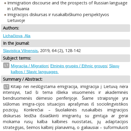
Immigration discourse and the prospects of Russian language
in Lithuania
Imigracijos diskursas ir rusakalbiškumo perspektyvos
Lietuvoje
Authors:
Lichačiova, Ala
In the Journal:
, 2019, 64 (2), 128-142
Slavistica Vilnensis
Subject terms:
;
;
LT
Migracija / Migration
Etninės grupės / Ethnic groups
Slavų
kalbos / Slavic languages.
Summary / Abstract:
Kitaip nei neslūgstama emigracija, imigracija į Lietuvą nėra
LT
intensyvi, tad ši tema išlieka visuomenės ir akademinės
bendruomenės dėmesio periferijoje. Šiame straipsnyje yra
siūlomas imigra-cijos situacijos aprašymas iš sociolingvistikos
pozicijų. Konkrečiai – šiuolaikinės rusakalbės imigracijos
diskursas leidžia išsiaiškinti imigrantų su gimtąja ar gerai
mokama rusų kalba kalbines nuostatas, jų adaptacijos
strategijas, šeimos kalbinį planavimą, o galiausiai – suformuluoti