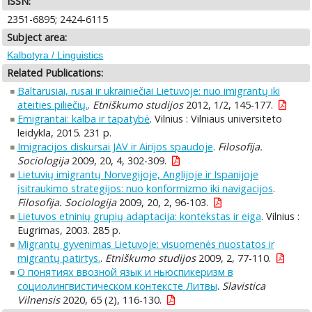
ISSN:
2351-6895; 2424-6115
Subject area:
Kalbotyra / Linguistics
Related Publications:
Baltarusiai, rusai ir ukrainiečiai Lietuvoje: nuo imigrantų iki
ateities piliečių.
.
Etniškumo studijos
2012, 1/2, 145-177.
Emigrantai: kalba ir tapatybė
. Vilnius : Vilniaus universiteto
leidykla, 2015. 231 p.
Imigracijos diskursai JAV ir Airijos spaudoje
.
Filosofija.
Sociologija
2009, 20, 4, 302-309.
Lietuvių imigrantų Norvegijoje, Anglijoje ir Ispanijoje
įsitraukimo strategijos: nuo konformizmo iki navigacijos
.
Filosofija. Sociologija
2009, 20, 2, 96-103.
Lietuvos etninių grupių adaptacija: kontekstas ir eiga
. Vilnius :
Eugrimas, 2003. 285 p.
Migrantų gyvenimas Lietuvoje: visuomenės nuostatos ir
migrantų patirtys.
.
Etniškumo studijos
2009, 2, 77-110.
О понятиях ввозной язык и ньюспикеризм в
социолингвистическом контексте Литвы
.
Slavistica
Vilnensis
2020, 65 (2), 116-130.