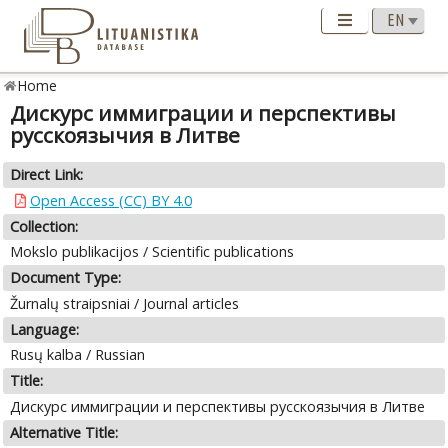
Home
Дискурс иммиграции и перспективы
русскоязычия в Литве
Direct Link:
Open Access (CC) BY 4.0
Collection:
Mokslo publikacijos / Scientific publications
Document Type:
Žurnalų straipsniai / Journal articles
Language:
Rusų kalba / Russian
Title:
Дискурс иммиграции и перспективы русскоязычия в Литве
Alternative Title: