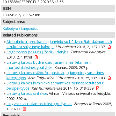
10.15388/RESPECTUS.2020.38.43.56
ISSN:
1392-8295; 2335-2388
Subject area:
Kalbotyra / Linguistics
Related Publications:
Atributinių ir predikatinių junginių su būdvardžiais dažnumas ir
struktūra sakytinėje kalboje
.
Lituanistica
2016, 2, 127-137.
Kognityvinis požiūris į žodžių darybą
.
Taikomoji kalbotyra
2013, 2, 1 html.
Lietuvių kalbos būdvardžio įsisavinimas: leksinės ir
morfosintaksinės ypatybės
. Kaunas, 2009. 207 p.
Lietuvių kalbos dvižodžių pastoviųjų junginių gramatinės
kategorijos
.
Acta linguistica Lithuanica
2016, 75, 115-143.
Lietuvių kalbos kilmininko semantikos tyrimai: rezultatai ir
perspektyvos
.
Res humanitariae
2014, 16, 319-339.
Lietuvių kalbos sintaksė
. Vilnius : Vilniaus universiteto leidykla,
2002. 392 p.
Lingvistiniai reklamos tekstų požymiai.
.
Žmogus ir žodis
2005,
1, 73-77.
Permalink: