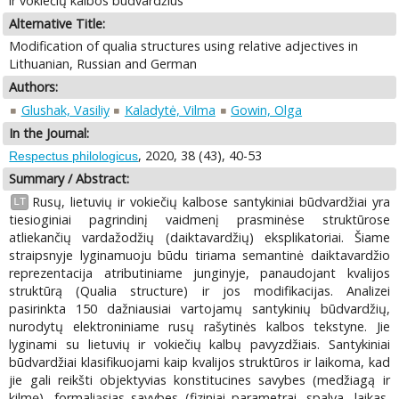
ir vokiečių kalbos būdvardžius
Alternative Title:
Modification of qualia structures using relative adjectives in
Lithuanian, Russian and German
Authors:
Glushak, Vasiliy
Kaladytė, Vilma
Gowin, Olga
In the Journal:
, 2020, 38 (43), 40-53
Respectus philologicus
Summary / Abstract:
Rusų, lietuvių ir vokiečių kalbose santykiniai būdvardžiai yra
LT
tiesioginiai pagrindinį vaidmenį prasminėse struktūrose
atliekančių vardažodžių (daiktavardžių) eksplikatoriai. Šiame
straipsnyje lyginamuoju būdu tiriama semantinė daiktavardžio
reprezentacija atributiniame junginyje, panaudojant kvalijos
struktūrą (Qualia structure) ir jos modifikacijas. Analizei
pasirinkta 150 dažniausiai vartojamų santykinių būdvardžių,
nurodytų elektroniniame rusų rašytinės kalbos tekstyne. Jie
lyginami su lietuvių ir vokiečių kalbų pavyzdžiais. Santykiniai
būdvardžiai klasifikuojami kaip kvalijos struktūros ir laikoma, kad
jie gali reikšti objektyvias konstitucines savybes (medžiagą ir
kilmę), formaliąsias savybes (fiziniai parametrai, spalva, laikas,