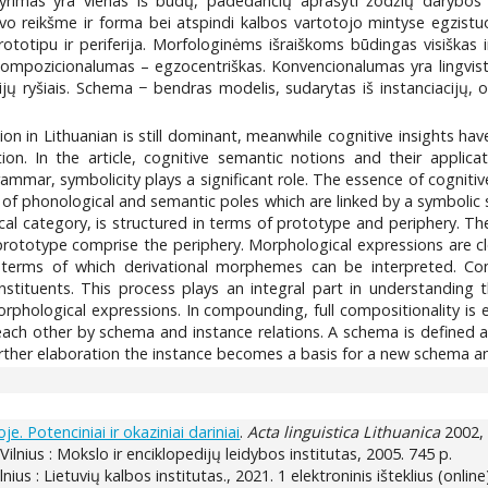
 tyrimas yra vienas iš būdų, padedančių aprašyti žodžių darybos 
avo reikšme ir forma bei atspindi kalbos vartotojo mintyse egzistu
rototipu ir periferija. Morfologinėms išraiškoms būdingas visiškas
kompozicionalumas – egzocentriškas. Konvencionalumas yra lingvisti
ijų ryšiais. Schema − bendras modelis, sudarytas iš instanciacijų, o 
n in Lithuanian is still dominant, meanwhile cognitive insights hav
n. In the article, cognitive semantic notions and their applica
rammar, symbolicity plays a significant role. The essence of cognit
ts of phonological and semantic poles which are linked by a symbolic 
cal category, is structured in terms of prototype and periphery. T
ototype comprise the periphery. Morphological expressions are cl
terms of which derivational morphemes can be interpreted. Com
tituents. This process plays an integral part in understanding t
orphological expressions. In compounding, full compositionality is e
 each other by schema and instance relations. A schema is defined 
urther elaboration the instance becomes a basis for a new schema a
e. Potenciniai ir okaziniai dariniai
.
Acta linguistica Lithuanica
2002, 
 Vilnius : Mokslo ir enciklopedijų leidybos institutas, 2005. 745 p.
ilnius : Lietuvių kalbos institutas., 2021. 1 elektroninis išteklius (online