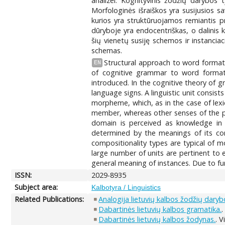
analizei. Kognityvinis žodžių darybos
Morfologinės išraiškos yra susijusios s
kurios yra struktūruojamos remiantis p
dūryboje yra endocentriškas, o dalinis 
šių vienetų susiję schemos ir instanciac
schemas.
Structural approach to word formatio
EN
of cognitive grammar to word formatio
introduced. In the cognitive theory of g
language signs. A linguistic unit consis
morpheme, which, as in the case of lexi
member, whereas other senses of the pr
domain is perceived as knowledge in 
determined by the meanings of its cons
compositionality types are typical of m
large number of units are pertinent to
general meaning of instances. Due to f
ISSN:
2029-8935
Subject area:
Kalbotyra / Linguistics
Related Publications:
Analogija lietuvių kalbos žodžių daryboj
Dabartinės lietuvių kalbos gramatika.
.
Dabartinės lietuvių kalbos žodynas.
. V