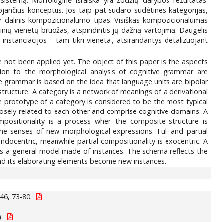
sistemą. Morfologinė išraiška yra žodžių darybos rezultatas.
ojančius konceptus. Jos taip pat sudaro sudėtines kategorijas,
 ir dalinis kompozicionalumo tipas. Visiškas kompozicionalumas
nių vienetų bruožas, atspindintis jų dažną vartojimą. Daugelis
instanciacijos – tam tikri vienetai, atsirandantys detalizuojant
e not been applied yet. The object of this paper is the aspects
tion to the morphological analysis of cognitive grammar are
ive grammar is based on the idea that language units are bipolar
structure. A category is a network of meanings of a derivational
he prototype of a category is considered to be the most typical
osely related to each other and comprise cognitive domains. A
positionality is a process when the composite structure is
he senses of new morphological expressions. Full and partial
ndocentric, meanwhile partial compositionality is exocentric. A
as a general model made of instances. The schema reflects the
nd its elaborating elements become new instances.
46, 73-80.
).