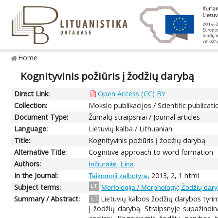
Home
Kognityvinis požiūris į žodžių darybą
Direct Link:
Open Access (CC) BY
Collection:
Mokslo publikacijos / Scientific publicati
Document Type:
Žurnalų straipsniai / Journal articles
Language:
Lietuvių kalba / Lithuanian
Title:
Kognityvinis požiūris į žodžių darybą
Alternative Title:
Cognitive approach to word formation
Authors:
Inčiuraitė, Lina
In the Journal:
, 2013, 2, 1 html
Taikomoji kalbotyra
Subject terms:
;
LT
Morfologija / Morphology
Žodžių dary
Summary / Abstract:
Lietuvių kalbos žodžių darybos tyrim
LT
į žodžių darybą. Straipsnyje supažind