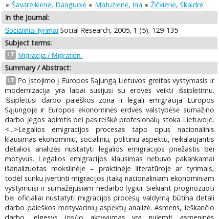
Šavareikienė, Danguolė
Matuzienė, Ina
Žičkienė, Skaidrė
In the Journal:
Social Research, 2005, 1 (5), 129-135
Socialiniai tyrimai
Subject terms:
LT
Migracija / Migration.
Summary / Abstract:
Po įstojimo į Europos Sąjungą Lietuvos greitas vystymasis ir
LT
modernizacija yra labai susijusi su erdvės veikti išsiplėtimu.
Išsiplėtusi darbo paieškos zona ir legali emigracija Europos
Sąjungoje ir Europos ekonominės erdvės valstybėse sumažino
darbo jėgos apimtis bei pasireiškė profesionalų stoka Lietuvoje.
<...>Legalios emigracijos procesas tapo opus nacionalinis
klausimas ekonominiu, socialiniu, politiniu aspektu, reikalaujantis
detalios analizės nustatyti legalios emigracijos priežastis bei
motyvus. Legalios emigracijos klausimas nebuvo pakankamai
išanalizuotas mokslinėje – praktinėje literatūroje ar tyrimais,
todėl sunku įvertinti migracijos įtaką nacionaliniam ekonominiam
vystymuisi ir sumažėjusiam nedarbo lygiui. Siekiant prognozuoti
bei oficialiai nustatyti migracijos procesų valdymą būtina detali
darbo paieškos motyvacinių aspektų analizė. Asmens, ieškančio
darbo, elgesys jos/jo aktyvumas yra nulemti asmeninės