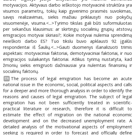
motyvacijos. Aktyvaus darbo ieškotojo motyvacinė struktūra yra
visumos parametrų, tokių kaip gyvenimo prasmės suvokimas,
savęs realizavimas, siekis mažiau priklausyti nuo pokyčių
visuomenėje, visuma.<...>Tyrimo tikslas gali būti suformuluotas
per sekančius klausimus: ar skirtingų socialinių grupių atstovų
emigracijos motyvai skiriasi?; Kokie motyvai nulemia sprendimą
neieškoti darbo ES? Tuo tikslu buvo apklausti 92 įgalūs
respondentai iš Šaulių.<...>Gauti duomenys išanalizuoti trimis
aspektais: motyvaciniai faktoriai, demotyvaciniai faktoriai, ir nuo
emigracijos sulaikantys faktoriai. Atlikus tyrimą nustatyta, kad
žmonių siekis emigruoti dažniausiai yra nulemtas finansinių ir
socialinių faktorių.
The process of legal emigration has become an acute
EN
national issue in the economic, social, political aspects and calls
for a deeper and more thorough analysis in order to identify the
reasons and causes of legal emigration. The subject of legal
emigration has not been sufficiently treated in scientific-
practical literature or research, therefore it is difficult to
estimate the effect of migration on the national economic
development and on the decreased unemployment rate. A
detailed analysis of the motivational aspects of employment
seeking is required in order to forecast and officially define