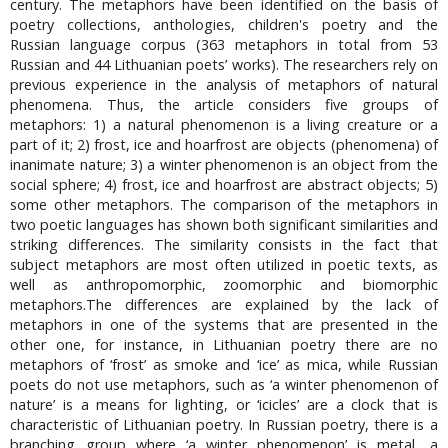
century. The metaphors have been identified on the basis of
poetry collections, anthologies, children's poetry and the
Russian language corpus (363 metaphors in total from 53
Russian and 44 Lithuanian poets’ works). The researchers rely on
previous experience in the analysis of metaphors of natural
phenomena. Thus, the article considers five groups of
metaphors: 1) a natural phenomenon is a living creature or a
part of it; 2) frost, ice and hoarfrost are objects (phenomena) of
inanimate nature; 3) a winter phenomenon is an object from the
social sphere; 4) frost, ice and hoarfrost are abstract objects; 5)
some other metaphors. The comparison of the metaphors in
two poetic languages has shown both significant similarities and
striking differences. The similarity consists in the fact that
subject metaphors are most often utilized in poetic texts, as
well as anthropomorphic, zoomorphic and biomorphic
metaphors.The differences are explained by the lack of
metaphors in one of the systems that are presented in the
other one, for instance, in Lithuanian poetry there are no
metaphors of ‘frost’ as smoke and ‘ice’ as mica, while Russian
poets do not use metaphors, such as ‘a winter phenomenon of
nature’ is a means for lighting, or ‘icicles’ are a clock that is
characteristic of Lithuanian poetry. In Russian poetry, there is a
branching group where ‘a winter phenomenon’ is metal, a