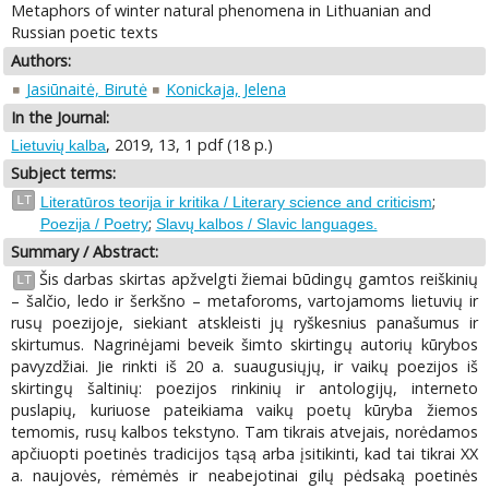
Metaphors of winter natural phenomena in Lithuanian and
Russian poetic texts
Authors:
Jasiūnaitė, Birutė
Konickaja, Jelena
In the Journal:
, 2019, 13, 1 pdf (18 p.)
Lietuvių kalba
Subject terms:
;
LT
Literatūros teorija ir kritika / Literary science and criticism
;
Poezija / Poetry
Slavų kalbos / Slavic languages.
Summary / Abstract:
Šis darbas skirtas apžvelgti žiemai būdingų gamtos reiškinių
LT
– šalčio, ledo ir šerkšno – metaforoms, vartojamoms lietuvių ir
rusų poezijoje, siekiant atskleisti jų ryškesnius panašumus ir
skirtumus. Nagrinėjami beveik šimto skirtingų autorių kūrybos
pavyzdžiai. Jie rinkti iš 20 a. suaugusiųjų, ir vaikų poezijos iš
skirtingų šaltinių: poezijos rinkinių ir antologijų, interneto
puslapių, kuriuose pateikiama vaikų poetų kūryba žiemos
temomis, rusų kalbos tekstyno. Tam tikrais atvejais, norėdamos
apčiuopti poetinės tradicijos tąsą arba įsitikinti, kad tai tikrai XX
a. naujovės, rėmėmės ir neabejotinai gilų pėdsaką poetinės