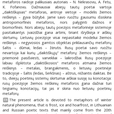
metaforos raidoje palikusiais autoriais – N. Nekrasovu, A. Fetu,
K. Fofanovu. Dažniausiai abiejų tautų poetai vartoja
„daiktiškąsias“ metaforas, antroje vietoje – modelis žiemos
reiškinys – gyva būtybė. Jame savo ruožtu gausumu išsiskiria
antropomorfinės metaforos, nors palyginti dažnos ir
biomorfinės. Nors abiejų tautų poezijos metaforinėje sistemoje
pasitaikantys įvaizdžiai gana artimi, tiriant išryškėja ir aiškių
skirtumų. Lietuvių poezijoje visai nepasitaikė modeliui žiemos
reiškinys – negyvosios gamtos objektas priklausančių metaforų
šaltis – dūmai, ledas – žėrutis. Rusų poetai savo ruožtu
nevartoja kai kurių „daiktiškųjų“ metaforų: žiemos reiškinys –
priemonė pasišviesti, varvekliai – laikrodžiai. Rusų poezijoje
labiau išplėtota „daiktiškosios“ metaforos atmaina žiemos
reiškinys – metalas, brangakmenis, o lietuvių poetinėje
tradicijoje – šaltis (ledas, šerkšnas) – aštrus, rėžiantis daiktas. Be
to, dviejų poetinių sistemų skirtumai aiškiai susiję su konotacija:
rusų poezijoje žiemos reiškinių metaforos gana dažnai turi
teigiamų konotacijų, tai jas ir skiria nuo lietuvių poetinių
metaforų.
The present article is devoted to metaphors of winter
EN
natural phenomena, that is frost, ice and hoarfrost, in Lithuanian
and Russian poetic texts that mainly come from the 20th