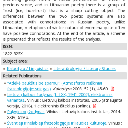
precious stone, and in Lithuanian poetry there is a group of
‘frost (ice, hoarfrost)’ that is a sharp cutting object. The
differences between the two poetic systems are also
associated with connotations: in Russian poetry, unlike
Lithuanian, metaphors of winter natural phenomena quite often
have positive connotations. At the end of the article, a scheme
is presented that reflects the results of the analysis.
ISSN:
1822-525X
Subject area:
Kalbotyra / Linguistics
Literatūrologija / Literary Studies
Related Publications:
"Atlėkė paukštis be sparnų": (Atmosferos reiškiniai
frazeologijoje: sniegas)
.
Kalbotyra
2003, 52 (1), 45-60.
Lietuvių kalbos žodynas (t. I-XX, 1941-2002): elektroninis
variantas.
. Vilnius : Lietuvių kalbos institutas, 2005 (atnaujinta
versija, 2018). 1 elektroninis išteklius (online).
Palyginimų žodynas
. Vilnius : Lietuvių kalbos institutas, 2014.
XXIV, 619 p.
Šventieji ir nelabieji frazeologijoje ir liaudies kultūroje
. Vilnius :