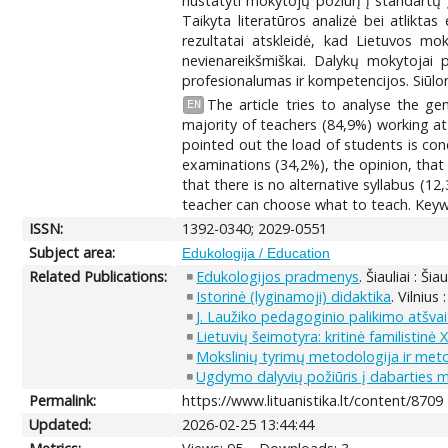
nustatyti mokytojų požiūrį į standartų
Taikyta literatūros analizė bei atlikt
rezultatai atskleidė, kad Lietuvos m
nevienareikšmiškai. Dalykų mokytojai
profesionalumas ir kompetencijos. Siūlo
The article tries to analyse the g
EN
majority of teachers (84,9%) working at 
pointed out the load of students is cond
examinations (34,2%), the opinion, that i
that there is no alternative syllabus (12
teacher can choose what to teach. Keyword
ISSN:
1392-0340; 2029-0551
Subject area:
Edukologija / Education
Related Publications:
Edukologijos pradmenys
. Šiauliai : Ši
Istorinė (lyginamoji) didaktika
. Vilnius
J. Laužiko pedagoginio palikimo atšvai
Lietuvių šeimotyra: kritinė familistinė
Mokslinių tyrimų metodologija ir metodai
Ugdymo dalyvių požiūris į dabarties m
Permalink:
https://www.lituanistika.lt/content/8709
Updated:
2026-02-25 13:44:44