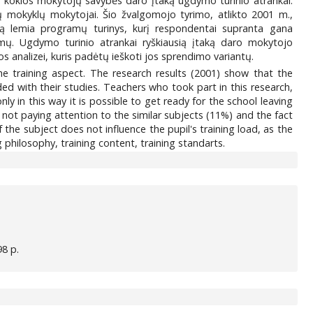
, kokios mokytojų savybės daro įtaką ugdymo turinio atrankai.
nių mokyklų mokytojai. Šio žvalgomojo tyrimo, atlikto 2001 m.,
imą lemia programų turinys, kurį respondentai supranta gana
mų. Ugdymo turinio atrankai ryškiausią įtaką daro mokytojo
 analizei, kuris padėtų ieškoti jos sprendimo variantų.
he training aspect. The research results (2001) show that the
ded with their studies. Teachers who took part in this research,
ly in this way it is possible to get ready for the school leaving
o not paying attention to the similar subjects (11%) and the fact
 the subject does not influence the pupil's training load, as the
 philosophy, training content, training standarts.
98 p.