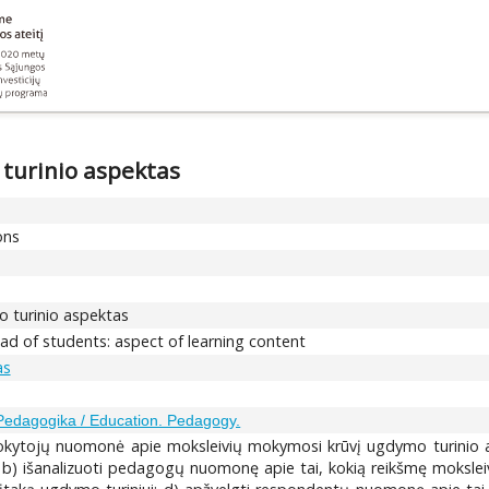
 turinio aspektas
ons
o turinio aspektas
oad of students: aspect of learning content
as
edagogika / Education. Pedagogy.
kytojų nuomonė apie moksleivių mokymosi krūvį ugdymo turinio asp
i; b) išanalizuoti pedagogų nuomonę apie tai, kokią reikšmę mokslei