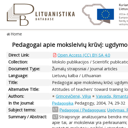
Home
Pedagogai apie moksleivių krūvį: ugdymo
Direct Link:
Open Access (CC) BY-SA 4.0
Collection:
Mokslo publikacijos / Scientific publicati
Document Type:
Žurnalų straipsniai / Journal articles
Language:
Lietuvių kalba / Lithuanian
Title:
Pedagogai apie moksleivių krūvį: ugdym
Alternative Title:
Attitudes of teachers' toward training l
Authors:
Grincevičienė, Vilija
Vaivada, Rimant
In the Journal:
Pedagogy, 2004, 74, 29-32
Pedagogika
Subject terms:
;
LT
Pedagogai / Pedagogues
Ugdymas. P
Summary / Abstract:
Straipsnyje analizuojama bendra mo
LT
apie tai, ar moksleiviai yra perkraunam