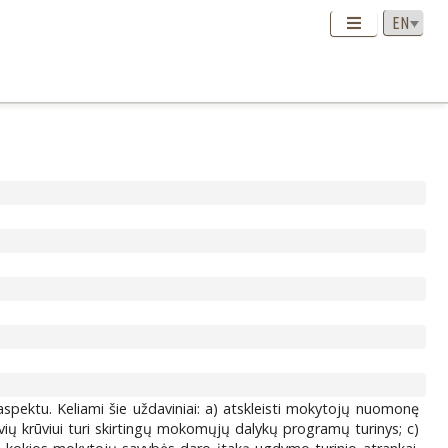
ektu. Keliami šie uždaviniai: a) atskleisti mokytojų nuomonę
vių krūviui turi skirtingų mokomųjų dalykų programų turinys; c)