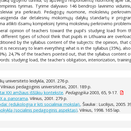
 įtaką ugdymo turiniui; d) apžvelgti respondentų nuomonę apie tai
as empirinis tyrimas. Tyrime dalyvavo 146 bendrojo lavinimo viduri
oksleiviai yra perkrauti. Pedagogų nuomone, moksleivių perkrov
 pasigenda dar detalesnių mokomųjų dalykų standartų ir progra
ma atlikti išsamų kompeksinį tyrimą moksleivių perkrovimo problemos
eneral opinion of teachers toward the pupil's studying load from t
different types of school think that pupils in Lithuania are overloa
itioned by the syllabus content of the subjects: the opinion, that on
t is necessary to learn everything what is in the syllabus (35%), als
,3%). 24,7% of the teachers pointed out, that the syllabus content of
s: studying load, the teacher's obligation, interiorization, training
aulių universiteto leidykla, 2001. 276 p.
 : Vilniaus pedagoginis universitetas, 2001. 189 p.
tai XXI amžiaus iššūkių kontekste
.
Pedagogika
2003, 65, 9-17.
 XX a. panorama
. Vilnius, 2001. 279 p.
: (edukologija ir kiti socialiniai mokslai).
. Šiauliai : Lucilijus, 2005. 3
okyklą (socialinis pedagoginis aspektas)
. Vilnius, 1998. 165 lap.