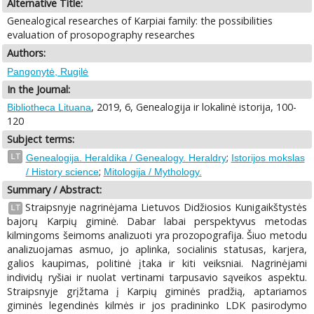
Alternative Title:
Genealogical researches of Karpiai family: the possibilities
evaluation of prosopography researches
Authors:
Pangonytė, Rugilė
In the Journal:
, 2019, 6, Genealogija ir lokalinė istorija, 100-
Bibliotheca Lituana
120
Subject terms:
;
LT
Genealogija. Heraldika / Genealogy. Heraldry
Istorijos mokslas
;
/ History science
Mitologija / Mythology.
Summary / Abstract:
Straipsnyje nagrinėjama Lietuvos Didžiosios Kunigaikštystės
LT
bajorų Karpių giminė. Dabar labai perspektyvus metodas
kilmingoms šeimoms analizuoti yra prozopografija. Šiuo metodu
analizuojamas asmuo, jo aplinka, socialinis statusas, karjera,
galios kaupimas, politinė įtaka ir kiti veiksniai. Nagrinėjami
individų ryšiai ir nuolat vertinami tarpusavio sąveikos aspektu.
Straipsnyje grįžtama į Karpių giminės pradžią, aptariamos
giminės legendinės kilmės ir jos pradininko LDK pasirodymo