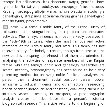
teorijos bei aiškinamasi, kiek dabartiniai Karpių giminės kilmės
tyrimai leidžia taikyti produktyvius prozopografinius metodus.
Kadangi prozopografijoje vienas iš svarbiausių metodų yra
genealoginis, straipsnyje aptariama Karpių giminės genealoginio
medžio tyrimų problematika.
Karpiai – a famous noble family of the Grand Duchy of
EN
Lithuania – are distinguished by their political and educative
activities. The family’s influence is most markedly observed in
the 18th–19th centuries, when the most famous and active
members of the Karpiai family had lived. This family has not
received plenty of scholarly attention, though from time to time
new studies do spring up. Almost all of them are oriented to
analyzing the activities of separate members of the Karpiai
family, while the family’s origin and genealogy researches are
scarce. Recently, prosopography has been found to be a very
promising method for analyzing noble families. It analyzes the
person, their environment, social position, career, power
amassment, political influence, and other factors, researching
bonds between individuals and constantly evaluating them in an
interplay aspect. Besides, in prospect, a prosopographic
analysis creates an ideal base for a person’s historical
biographical research. This article returns to the beginning of