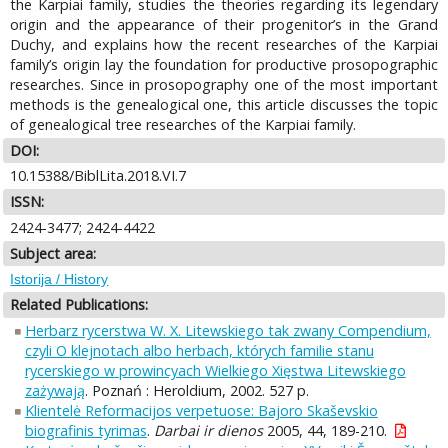
the Karpiai family, studies the theories regarding its legendary
origin and the appearance of their progenitor’s in the Grand
Duchy, and explains how the recent researches of the Karpiai
family’s origin lay the foundation for productive prosopographic
researches. Since in prosopography one of the most important
methods is the genealogical one, this article discusses the topic
of genealogical tree researches of the Karpiai family.
DOI:
10.15388/BiblLita.2018.VI.7
ISSN:
2424-3477; 2424-4422
Subject area:
Istorija / History
Related Publications:
Herbarz rycerstwa W. X. Litewskiego tak zwany Compendium,
czyli O klejnotach albo herbach, których familie stanu
rycerskiego w prowincyach Wielkiego Xięstwa Litewskiego
zażywają
. Poznań : Heroldium, 2002. 527 p.
Klientelė Reformacijos verpetuose: Bajoro Skaševskio
biografinis tyrimas
.
Darbai ir dienos
2005, 44, 189-210.