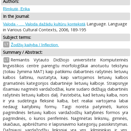
Authors:
Rimkutė, Erika
In the Journal:
Language. Language
Valoda - .... Valoda dažādu kultūru kontekstā
in Various Cultural Contexts, 2006, 189-195
Subject terms:
LT
Žodžių kaityba / Inflection.
Summary / Abstract:
Remiantis Vytauto Didžiojo universitete Kompiuterinės
LT
lingvistikos centre parengtu morfologiškai anotuotu tekstynu
(toliau žymima MAT) kaip patikimu dabartinės rašytinės lietuvių
kalbos šaltiniu, nustatyta, kaip vartojamos lietuvių kalbos
gramatinės kategorijos dabartinėje lietuvių kalboje. Straipsnyje
išsamiau nagrinėti vardažodžiai, kurie sudaro didžiąją dabartinės
rašytinės lietuvių kalbos dalį. Pastebėta, kad lietuvių kalba, nors
ir yra sudėtinga fleksinė kalba, bet realiai vartojama labai
nedaug kaitybinių formų. Taigi norėta patyrinėti, kurios
pagrindinės lietuvių kalbos vardažodžių kaitybinės formos yra
pagrindinės, o kurios periferinės. Nagrinėtas linksnių, giminės,
skaičiaus, apibrėžtumo ir laipsniavimo kategorijų pasiskirstymas.
Dažniausi vardažodžių linksniai yra vns. kilmininkas ir vns.