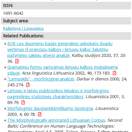
ISSN:
1691-6042
Subject area:
Kalbotyra / Linguistics
Related Publications:
EUR-Lex duomenų bazės generalinio advokato išvadų
vertimas iš prancūzų kalbos į lietuvių kalbą: šalutinių
pažyminio sakinių atvejo analizė
.
Kalbų studijos
2020, 37, 20-
36.
Gramatinių formų vartojimas lietuvių kalbos moksliniame
stiliuje
.
Acta linguistica Lithuanica
2002, 46, 173-183.
"Lemuoklis" - morfologinei analizei
.
Darbai ir dienos
2000, 24,
245-274.
Lietuvių ir latvių publicistikos leksikos ir morfologijos
pagrindinės statistinės charakteristikos
.
Lituanistica
2001, 3,
69-79.
Morfologinio daugiareikšmiškumo tipologija
.
Lituanistica
2003, 4, 60-78.
The Morphologically annotated Lithuanian Corpus
.
Second
Baltic Conference on Human Language Technologies:
Proceedings: April 4-5, 2005, Talinn, Estonia.
Tallinn: Institute