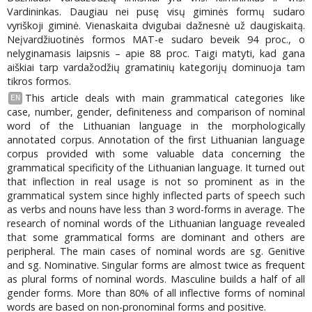
Vardininkas. Daugiau nei pusę visų giminės formų sudaro
vyriškoji giminė. Vienaskaita dvigubai dažnesnė už daugiskaitą.
Neįvardžiuotinės formos MAT-e sudaro beveik 94 proc., o
nelyginamasis laipsnis – apie 88 proc. Taigi matyti, kad gana
aiškiai tarp vardažodžių gramatinių kategorijų dominuoja tam
tikros formos.
This article deals with main grammatical categories like
EN
case, number, gender, definiteness and comparison of nominal
word of the Lithuanian language in the morphologically
annotated corpus. Annotation of the first Lithuanian language
corpus provided with some valuable data concerning the
grammatical specificity of the Lithuanian language. It turned out
that inflection in real usage is not so prominent as in the
grammatical system since highly inflected parts of speech such
as verbs and nouns have less than 3 word-forms in average. The
research of nominal words of the Lithuanian language revealed
that some grammatical forms are dominant and others are
peripheral. The main cases of nominal words are sg. Genitive
and sg. Nominative. Singular forms are almost twice as frequent
as plural forms of nominal words. Masculine builds a half of all
gender forms. More than 80% of all inflective forms of nominal
words are based on non-pronominal forms and positive.