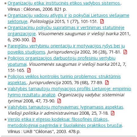
Organizacijų etika: institucinės etikos vadybos sistemos.
.
Vilnius : Ciklonas, 2006. 821 p.
Organizacijų vadovų atlygis ir jo pokyčiai Lietuvos viešajame
sektoriuje
.
Politologija
2015, 1 (77), 101-151.
Organizacinių pokyčių supratimas ir vertinimas statutinėje
organizacijoje
.
Visuomenės saugumas ir viešoji tvarka
2011,
6, 290-300.
Pareigūnų vertybinių orientacijų ir motyvacijos ryšys bei jų
poveikis studijoms
.
Jurisprudencija
2002, 36 (28), 71-81.
Policijos organizacijos darbuotojų profesinių vertybių
ypatumai
.
Visuomenės saugumas ir viešoji tvarka
2012, 7,
151-165.
Policijos veiklos kontrolės turinio problemos: struktūrinis
aspektas.
.
Jurisprudencija
2005, 76 (68), 77-89.
Valstybės tarnautojų motyvacijos profilis Lietuvoje: empirinio
tyrimo rezultatų analizė
.
Organizacijų vadyba: sisteminiai
tyrimai
2008, 47, 73-90.
Valstybės tarnautojų motyvavimas: lyginamasis aspektas
.
Viešoji politika ir administravimas
2008, 25, 7-18.
Verslo etika ir elgesio kodeksai: filosofinės ištakos,
metodologiniai pagrindai ir šiuolaikinės praktikos bruožai
.
Vilnius : UAB "Ciklonas", 2003. 478 p.