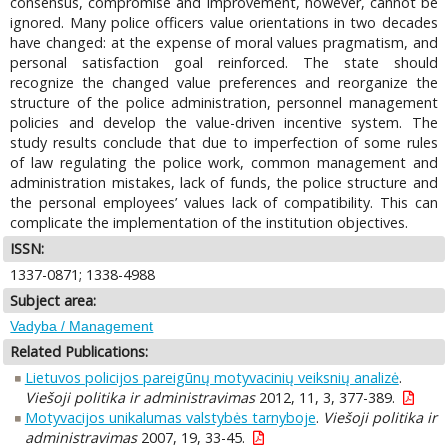
consensus, compromise and improvement, however, cannot be
ignored. Many police officers value orientations in two decades
have changed: at the expense of moral values pragmatism, and
personal satisfaction goal reinforced. The state should
recognize the changed value preferences and reorganize the
structure of the police administration, personnel management
policies and develop the value-driven incentive system. The
study results conclude that due to imperfection of some rules
of law regulating the police work, common management and
administration mistakes, lack of funds, the police structure and
the personal employees’ values lack of compatibility. This can
complicate the implementation of the institution objectives.
ISSN:
1337-0871; 1338-4988
Subject area:
Vadyba / Management
Related Publications:
Lietuvos policijos pareigūnų motyvacinių veiksnių analizė
.
Viešoji politika ir administravimas
2012, 11, 3, 377-389.
Motyvacijos unikalumas valstybės tarnyboje
.
Viešoji politika ir
administravimas
2007, 19, 33-45.