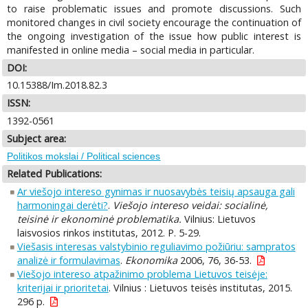
to raise problematic issues and promote discussions. Such
monitored changes in civil society encourage the continuation of
the ongoing investigation of the issue how public interest is
manifested in online media – social media in particular.
DOI:
10.15388/Im.2018.82.3
ISSN:
1392-0561
Subject area:
Politikos mokslai / Political sciences
Related Publications:
Ar viešojo intereso gynimas ir nuosavybės teisių apsauga gali
harmoningai derėti?
.
Viešojo intereso veidai: socialinė,
teisinė ir ekonominė problematika.
Vilnius: Lietuvos
laisvosios rinkos institutas, 2012. P. 5-29.
Viešasis interesas valstybinio reguliavimo požiūriu: sampratos
analizė ir formulavimas
.
Ekonomika
2006, 76, 36-53.
Viešojo intereso atpažinimo problema Lietuvos teisėje:
kriterijai ir prioritetai
. Vilnius : Lietuvos teisės institutas, 2015.
296 p.