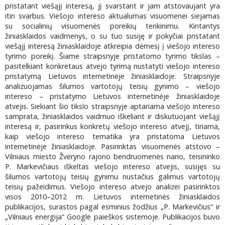
pristatant viešąjį interesą, jį svarstant ir jam atstovaujant yra
itin svarbus. Viešojo intereso aktualumas visuomenei siejamas
su socialinių visuomenės poreikių tenkinimu. Kintantys
žiniasklaidos vaidmenys, o su tuo susiję ir pokyčiai pristatant
viešąjį interesą žiniasklaidoje atkreipia dėmesį į viešojo intereso
tyrimo poreikį. Šiame straipsnyje pristatomo tyrimo tikslas –
pasitelkiant konkretaus atvejo tyrimą nustatyti viešojo intereso
pristatymą Lietuvos internetinėje žiniasklaidoje. Straipsnyje
analizuojamas šilumos vartotojų teisių gynimo – viešojo
intereso – pristatymo Lietuvos internetinėje žiniasklaidoje
atvejis. Siekiant šio tikslo straipsnyje aptariama viešojo intereso
samprata, žiniasklaidos vaidmuo iškeliant ir diskutuojant viešąjį
interesą ir, pasirinkus konkretų viešojo intereso atvejį, tiriama,
kaip viešojo intereso tematika yra pristatoma Lietuvos
internetinėje žiniasklaidoje. Pasirinktas visuomenės atstovo –
Vilniaus miesto Žvėryno rajono bendruomenės nario, teisininko
P. Markevičiaus iškeltas viešojo intereso atvejis, susijęs su
šilumos vartotojų teisių gynimu nustačius galimus vartotojų
teisių pažeidimus. Viešojo intereso atvejo analizei pasirinktos
visos 2010–2012 m. Lietuvos internetinės žiniasklaidos
publikacijos, surastos pagal esminius žodžius „P. Markevičius“ ir
„Vilniaus energija“ Google paieškos sistemoje. Publikacijos buvo