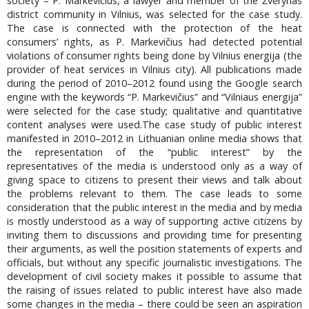
society – P. Markevičius, a lawyer and member of the Žvėrynas
district community in Vilnius, was selected for the case study.
The case is connected with the protection of the heat
consumers’ rights, as P. Markevičius had detected potential
violations of consumer rights being done by Vilnius energija (the
provider of heat services in Vilnius city). All publications made
during the period of 2010–2012 found using the Google search
engine with the keywords “P. Markevičius” and “Vilniaus energija”
were selected for the case study; qualitative and quantitative
content analyses were used.The case study of public interest
manifested in 2010–2012 in Lithuanian online media shows that
the representation of the “public interest” by the
representatives of the media is understood only as a way of
giving space to citizens to present their views and talk about
the problems relevant to them. The case leads to some
consideration that the public interest in the media and by media
is mostly understood as a way of supporting active citizens by
inviting them to discussions and providing time for presenting
their arguments, as well the position statements of experts and
officials, but without any specific journalistic investigations. The
development of civil society makes it possible to assume that
the raising of issues related to public interest have also made
some changes in the media – there could be seen an aspiration