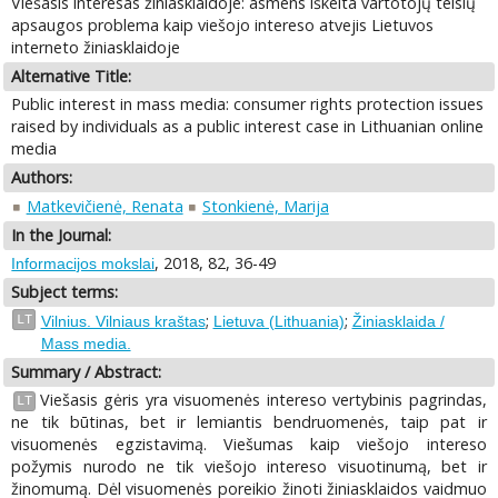
Viešasis interesas žiniasklaidoje: asmens iškelta vartotojų teisių
apsaugos problema kaip viešojo intereso atvejis Lietuvos
interneto žiniasklaidoje
Alternative Title:
Public interest in mass media: consumer rights protection issues
raised by individuals as a public interest case in Lithuanian online
media
Authors:
Matkevičienė, Renata
Stonkienė, Marija
In the Journal:
, 2018, 82, 36-49
Informacijos mokslai
Subject terms:
;
;
LT
Vilnius. Vilniaus kraštas
Lietuva (Lithuania)
Žiniasklaida /
Mass media.
Summary / Abstract:
Viešasis gėris yra visuomenės intereso vertybinis pagrindas,
LT
ne tik būtinas, bet ir lemiantis bendruomenės, taip pat ir
visuomenės egzistavimą. Viešumas kaip viešojo intereso
požymis nurodo ne tik viešojo intereso visuotinumą, bet ir
žinomumą. Dėl visuomenės poreikio žinoti žiniasklaidos vaidmuo