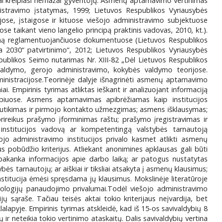
imai kreipiasi nemažai gyventojų. Asmenų aptarnavimo vertinimas
istravimo įstatymas, 1999; Lietuvos Respublikos Vyriausybės
ose, įstaigose ir kituose viešojo administravimo subjektuose
se taikant vieno langelio principą praktinis vadovas, 2010, kt.).
imą reglamentuojančiuose dokumentuose (Lietuvos Respublikos
 2030“ patvirtinimo“, 2012; Lietuvos Respublikos Vyriausybės
blikos Seimo nutarimas Nr. XIII-82 „Dėl Lietuvos Respublikos
valdymo, gerojo administravimo, kokybės valdymo teorijose.
inistracijose.Teorinėje dalyje išnagrinėti asmenų aptarnavimo
i. Empirinis tyrimas atliktas ieškant ir analizuojant informaciją
apiuose. Asmens aptarnavimas apibrėžiamas kaip institucijos
sutikimas ir pirmojo kontakto užmezgimas; asmens išklausymas;
ireikus prašymo įforminimas raštu; prašymo įregistravimas ir
nstitucijos vadovą ar kompetentingą valstybės tarnautoją
šojo administravimo institucijos privalo kasmet atlikti asmenų
pobūdžio kriterijus. Atliekant anonimines apklausas gali būti
akanka informacijos apie darbo laiką; ar patogus nustatytas
ės tarnautojų; ar aiškiai ir tiksliai atsakyta į asmenų klausimus;
stitucija ėmėsi spręsdama jų klausimus. Mokslinėje literatūroje
nologijų panaudojimo privalumai.Todėl viešojo administravimo
ų sąraše. Tačiau teisės aktai tokio kriterijaus neįvardija, bet
lapyje. Empirinis tyrimas atskleidė, kad iš 15-os savivaldybių 8
 ir neteikia tokio vertinimo ataskaitų. Dalis savivaldybių vertina