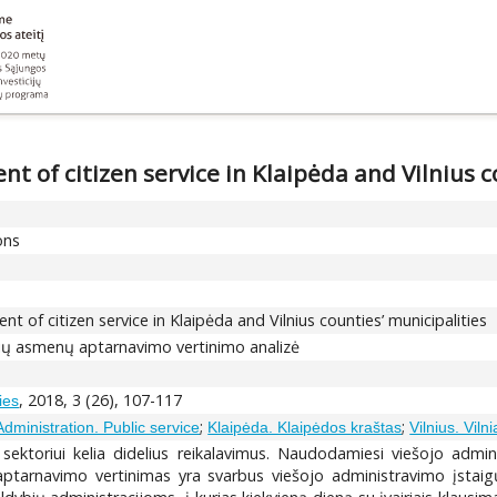
nt of citizen service in Klaipėda and Vilnius c
ons
nt of citizen service in Klaipėda and Vilnius counties’ municipalities
ybių asmenų aptarnavimo vertinimo analizė
, 2018, 3 (26), 107-117
ies
;
;
dministration. Public service
Klaipėda. Klaipėdos kraštas
Vilnius. Viln
ektoriui kelia didelius reikalavimus. Naudodamiesi viešojo admi
tarnavimo vertinimas yra svarbus viešojo administravimo įstaig