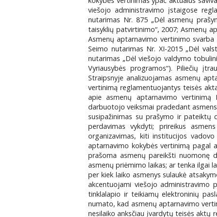
kokybės vertinimas ypač aktualus saviva
viešojo administravimo įstaigose regl
nutarimas Nr. 875 „Dėl asmenų prašymų
taisyklių patvirtinimo“, 2007; Asmenų apt
Asmenų aptarnavimo vertinimo svarba 
Seimo nutarimas Nr. XI-2015 „Dėl valst
nutarimas „Dėl viešojo valdymo tobulin
Vyriausybės programos“). Piliečių įt
Straipsnyje analizuojamas asmenų aptar
vertinimą reglamentuojantys teisės aktai
apie asmenų aptarnavimo vertinimą Kla
darbuotojo veiksmai pradedant asmens s
susipažinimas su prašymo ir pateiktų d
perdavimas vykdyti; prireikus asmen
organizavimas, kiti institucijos vadov
aptarnavimo kokybės vertinimą pagal an
prašoma asmenų pareikšti nuomonę dėl 
asmenų priėmimo laikas; ar tenka ilgai la
per kiek laiko asmenys sulaukė atsakymo
akcentuojami viešojo administravimo p
tinklalapio ir teikiamų elektroninių pa
numato, kad asmenų aptarnavimo vertinimo
nesilaiko anksčiau įvardytų teisės aktų r