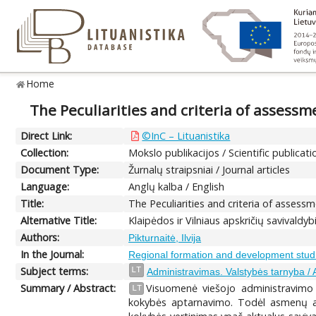
Home
The Peculiarities and criteria of assessme
Direct Link:
©InC – Lituanistika
Collection:
Mokslo publikacijos / Scientific publicati
Document Type:
Žurnalų straipsniai / Journal articles
Language:
Anglų kalba / English
Title:
The Peculiarities and criteria of assessme
Alternative Title:
Klaipėdos ir Vilniaus apskričių savivald
Authors:
Pikturnaitė, Ilvija
In the Journal:
Regional formation and development stud
Subject terms:
LT
Administravimas. Valstybės tarnyba / A
Summary / Abstract:
Visuomenė viešojo administravimo s
LT
kokybės aptarnavimo. Todėl asmenų ap