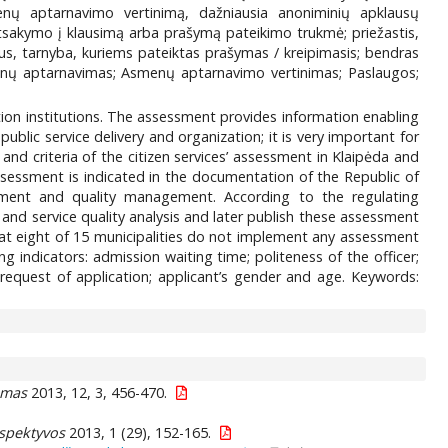
smenų aptarnavimo vertinimą, dažniausia anoniminių apklausų
 atsakymo į klausimą arba prašymą pateikimo trukmė; priežastis,
us, tarnyba, kuriems pateiktas prašymas / kreipimasis; bendras
smenų aptarnavimas; Asmenų aptarnavimo vertinimas; Paslaugos;
ation institutions. The assessment provides information enabling
blic service delivery and organization; it is very important for
 and criteria of the citizen services’ assessment in Klaipėda and
 assessment is indicated in the documentation of the Republic of
ement and quality management. According to the regulating
 and service quality analysis and later publish these assessment
 that eight of 15 municipalities do not implement any assessment
ng indicators: admission waiting time; politeness of the officer;
request of application; applicant’s gender and age. Keywords:
vimas
2013, 12, 3, 456-470.
rspektyvos
2013, 1 (29), 152-165.