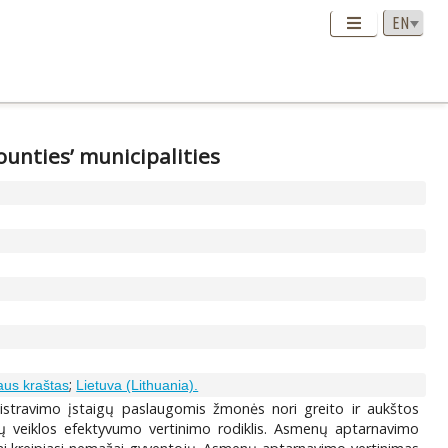
ounties’ municipalities
;
iaus kraštas
Lietuva (Lithuania).
nistravimo įstaigų paslaugomis žmonės nori greito ir aukštos
ų veiklos efektyvumo vertinimo rodiklis. Asmenų aptarnavimo