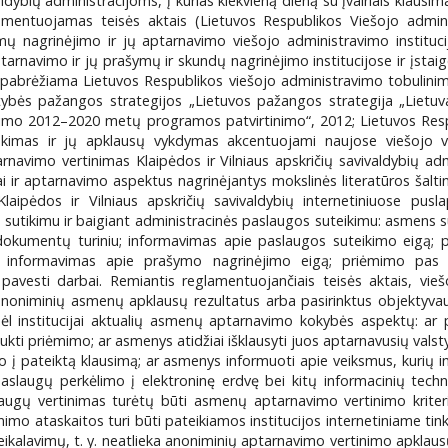
ldybių administracijoms, į kurias kiekvieną dieną su įvairiais klaus
amentuojamas teisės aktais (Lietuvos Respublikos Viešojo admin
 nagrinėjimo ir jų aptarnavimo viešojo administravimo institucij
arnavimo ir jų prašymų ir skundų nagrinėjimo institucijose ir įstaigo
pabrėžiama Lietuvos Respublikos viešojo administravimo tobulin
ybės pažangos strategijos „Lietuvos pažangos strategija „Lietuva
imo 2012–2020 metų programos patvirtinimo“, 2012; Lietuvos Respu
raukimas ir jų apklausų vykdymas akcentuojami naujose viešojo 
navimo vertinimas Klaipėdos ir Vilniaus apskričių savivaldybių adm
 ir aptarnavimo aspektus nagrinėjantys mokslinės literatūros šaltinia
ipėdos ir Vilniaus apskričių savivaldybių internetiniuose pusl
utikimu ir baigiant administracinės paslaugos suteikimu: asmens 
okumentų turiniu; informavimas apie paslaugos suteikimo eigą; pr
s informavimas apie prašymo nagrinėjimo eigą; priėmimo pas i
o pavesti darbai. Remiantis reglamentuojančiais teisės aktais, vie
oniminių asmenų apklausų rezultatus arba pasirinktus objektyvaus 
institucijai aktualių asmenų aptarnavimo kokybės aspektų: ar p
ukti priėmimo; ar asmenys atidžiai išklausyti juos aptarnavusių valstyb
 į pateiktą klausimą; ar asmenys informuoti apie veiksmus, kurių in
aslaugų perkėlimo į elektroninę erdvę bei kitų informacinių tech
slaugų vertinimas turėtų būti asmenų aptarnavimo vertinimo kriterij
 ataskaitos turi būti pateikiamos institucijos internetiniame tinkla
eikalavimų, t. y. neatlieka anoniminių aptarnavimo vertinimo apklausų