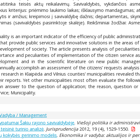
neatitinka teisės aktų reikalavimų. Savivaldybės, vykdančios a
tokius kriterijus: priėmimo laukimo laikas; išklausymo mandagumas;
s ir amžius; kreipimosi į savivaldybę dažnis; departamentas, skyri
nimas (savivaldybės pasirinktoje skalėje). Reikšminiai žodžiai: A
ality is an important indicator of the efficiency of public administr
provide public services and innovative solutions in the areas of pu
evelopment of society. The article presents analysis of peculiarities
portance and peculiarities of implementation of the citizen service
lopment and in the scientific literature on new public manag
annually accomplish an assessment of the citizens’ requests analysis
 research in Klaipėda and Vilnius counties’ municipalities revealed
eir reports. Yet other municipalities most often evaluate the followi
an answer to the question of application; the reason, question or 
vice; Municipality.
Vadyba / Management
 ypatumai Šakių rajono savivaldybėje
.
Viešoji politika ir administra
eisinė turinio analizė
.
Jurisprudencija
2012, 19 (4), 1529-1550.
mų kokybės gerinimo modelis
.
Ekonomika ir vadyba: aktualijos ir pe