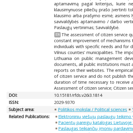
aptarnavimą pagal kriterijus, kurie 
klausimynuose piliečių prašo įvertinti 
klausimo arba prašymo esmė; asmens lyti
savivaldybės aptarnavimo / darbo verti
Paslaugų vertinimas; Savivaldybė.
The assessment of citizen service qu
EN
constant improvement of mechanisms that 
individuals with specific needs and for d
Vilnius counties’ municipalities. The im
Lithuania on public management deve
documents, all public institutions must 
reports on their websites. The empirical
of citizen service and do not publish th
duration of time necessary to receive 
Assessment of citizen service; Citizen ser
DOI:
10.15181/rfds.v26i3.1814
ISSN:
2029-9370
Subject area:
Politikos mokslai / Political sciences
Related Publications:
Elektroninių viešųjų paslaugų teikimo
Pacientų pareigų katalogas Lietuvoje: t
Paslaugas teikiančių įmonių pardavi