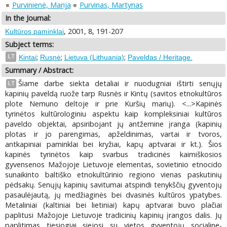
Purvinienė, Marija
Purvinas, Martynas
In the Journal:
, 2001, 8, 191-207
Kultūros paminklai
Subject terms:
;
;
;
LT
Kintai
Rusnė
Lietuva (Lithuania)
Paveldas / Heritage.
Summary / Abstract:
Šiame darbe siekta detaliai ir nuodugniai ištirti senųjų
LT
kapinių paveldą ruože tarp Rusnės ir Kintų (savitos etnokultūros
plote Nemuno deltoje ir prie Kuršių marių). <...>Kapinės
tyrinėtos kultūrologiniu aspektu kaip kompleksiniai kultūros
paveldo objektai, apsiribojant jų antžemine įranga (kapinių
plotas ir jo parengimas, apželdinimas, vartai ir tvoros,
antkapiniai paminklai bei kryžiai, kapų aptvarai ir kt.). Šios
kapinės tyrinėtos kaip svarbus tradicinės kaimiškosios
gyvensenos Mažojoje Lietuvoje elementas, sovietinio etnocido
sunaikinto baltiško etnokultūrinio regiono vienas paskutinių
pėdsakų. Senųjų kapinių savitumai atspindi tenykščių gyventojų
pasaulėjautą, jų medžiaginės bei dvasinės kultūros ypatybes.
Metaliniai (kaltiniai bei lietiniai) kapų aptvarai buvo plačiai
paplitusi Mažojoje Lietuvoje tradicinių kapinių įrangos dalis. Jų
paplitimas tiesiogiai siejosi su vietos gyventojų socialine-