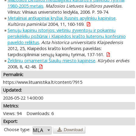
1980-2005 metais
.
Mažosios Lietuvos kultūros paveldas.
Vilnius: Vilniaus universiteto leidykla, 2006. P. 59-74.
Metaliniai antkapiniai kryžiai Rusnės apylinkių kapinėse
.
Kultūros paminklai
2004, 11, 160-169.
Senųjų kapinių istorijos: vietinių gyventojų ir pokarinių
persikėlėlių požiūriai į Klaipėdos krašto liuteronų konfesinio
paveldo reliktus
.
Acta historica universitatis Klaipedensis
2012, 25, Klaipėdos krašto konfesinis paveldas:
tarpdisciplininiai senųjų kapinių tyrimai, 137-161.
Želdinių ornamentai Šiaulių miesto kapinėse
.
Kūrybos erdvės
2008, 8, 42-48.
Permalink:
https://www.lituanistika.lt/content/7915
Updated:
2026-05-22 14:00:00
Metrics:
Views: 94
Downloads: 6
Export:
Choose type:
Download