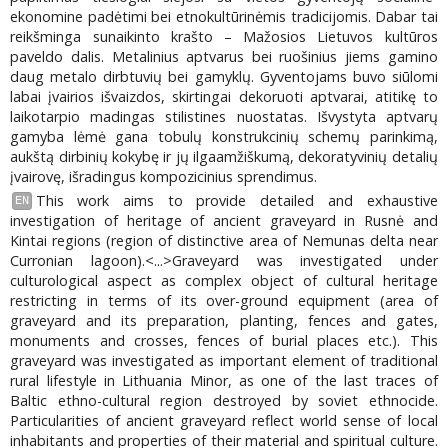
ekonomine padėtimi bei etnokultūrinėmis tradicijomis. Dabar tai
reikšminga sunaikinto krašto – Mažosios Lietuvos kultūros
paveldo dalis. Metalinius aptvarus bei ruošinius jiems gamino
daug metalo dirbtuvių bei gamyklų. Gyventojams buvo siūlomi
labai įvairios išvaizdos, skirtingai dekoruoti aptvarai, atitikę to
laikotarpio madingas stilistines nuostatas. Išvystyta aptvarų
gamyba lėmė gana tobulų konstrukcinių schemų parinkimą,
aukštą dirbinių kokybę ir jų ilgaamžiškumą, dekoratyvinių detalių
įvairovę, išradingus kompozicinius sprendimus.
This work aims to provide detailed and exhaustive
EN
investigation of heritage of ancient graveyard in Rusnė and
Kintai regions (region of distinctive area of Nemunas delta near
Curronian lagoon).<...>Graveyard was investigated under
culturological aspect as complex object of cultural heritage
restricting in terms of its over-ground equipment (area of
graveyard and its preparation, planting, fences and gates,
monuments and crosses, fences of burial places etc.). This
graveyard was investigated as important element of traditional
rural lifestyle in Lithuania Minor, as one of the last traces of
Baltic ethno-cultural region destroyed by soviet ethnocide.
Particularities of ancient graveyard reflect world sense of local
inhabitants and properties of their material and spiritual culture.