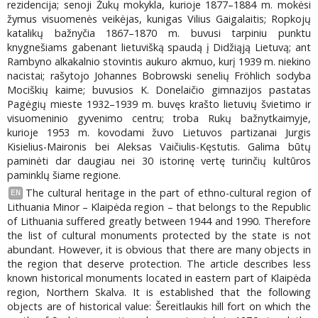
rezidencija; senoji Žukų mokykla, kurioje 1877–1884 m. mokėsi
žymus visuomenės veikėjas, kunigas Vilius Gaigalaitis; Ropkojų
katalikų bažnyčia 1867–1870 m. buvusi tarpiniu punktu
knygnešiams gabenant lietuvišką spaudą į Didžiąją Lietuvą; ant
Rambyno alkakalnio stovintis aukuro akmuo, kurį 1939 m. niekino
nacistai; rašytojo Johannes Bobrowski senelių Fröhlich sodyba
Mociškių kaime; buvusios K. Donelaičio gimnazijos pastatas
Pagėgių mieste 1932–1939 m. buvęs krašto lietuvių švietimo ir
visuomeninio gyvenimo centru; troba Rukų bažnytkaimyje,
kurioje 1953 m. kovodami žuvo Lietuvos partizanai Jurgis
Kisielius-Maironis bei Aleksas Vaičiulis-Kęstutis. Galima būtų
paminėti dar daugiau nei 30 istorinę vertę turinčių kultūros
paminklų šiame regione.
The cultural heritage in the part of ethno-cultural region of
EN
Lithuania Minor – Klaipėda region – that belongs to the Republic
of Lithuania suffered greatly between 1944 and 1990. Therefore
the list of cultural monuments protected by the state is not
abundant. However, it is obvious that there are many objects in
the region that deserve protection. The article describes less
known historical monuments located in eastern part of Klaipėda
region, Northern Skalva. It is established that the following
objects are of historical value: Šereitlaukis hill fort on which the