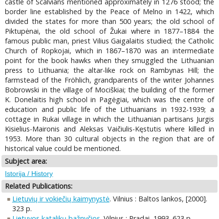
castle of Scalvians mentioned approximately in 1276 stood; the
border line established by the Peace of Melno in 1422, which
divided the states for more than 500 years; the old school of
Piktupėnai, the old school of Žukai where in 1877–1884 the
famous public man, priest Vilius Gaigalaitis studied; the Catholic
Church of Ropkojai, which in 1867–1870 was an intermediate
point for the book hawks when they smuggled the Lithuanian
press to Lithuania; the altar-like rock on Rambynas Hill; the
farmstead of the Fröhlich, grandparents of the writer Johannes
Bobrowski in the village of Mociškiai; the building of the former
K. Donelaitis high school in Pagėgiai, which was the centre of
education and public life of the Lithuanians in 1932-1939; a
cottage in Rukai village in which the Lithuanian partisans Jurgis
Kisielius-Maironis and Aleksas Vaičiulis-Kęstutis where killed in
1953. More than 30 cultural objects in the region that are of
historical value could be mentioned.
Subject area:
Istorija / History
Related Publications:
Lietuvių ir vokiečių kaimynystė
. Vilnius : Baltos lankos, [2000].
323 p.
Lietuvos katalikų bažnyčios
. Vilnius : Pradai, 1993. 623 p.