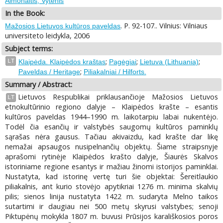
Almonaitis, Vytenis
In the Book:
. P. 92-107.. Vilnius: Vilniaus
Mažosios Lietuvos kultūros paveldas
universiteto leidykla, 2006
Subject terms:
;
;
;
LT
Klaipėda. Klaipėdos kraštas
Pagėgiai
Lietuva (Lithuania)
;
Paveldas / Heritage
Piliakalniai / Hilforts.
Summary / Abstract:
Lietuvos Respublikai priklausančioje Mažosios Lietuvos
LT
etnokultūrinio regiono dalyje – Klaipėdos krašte – esantis
kultūros paveldas 1944–1990 m. laikotarpiu labai nukentėjo.
Todėl čia esančių ir valstybės saugomų kultūros paminklų
sąrašas nėra gausus. Tačiau akivaizdu, kad krašte dar likę
nemažai apsaugos nusipelnančių objektų. Šiame straipsnyje
aprašomi rytinėje Klaipėdos krašto dalyje, Šiaurės Skalvos
istoriniame regione esantys ir mažiau žinomi istorijos paminklai.
Nustatyta, kad istorinę vertę turi šie objektai: Šereitlaukio
piliakalnis, ant kurio stovėjo apytikriai 1276 m. minima skalvių
pilis; sienos linija nustatyta 1422 m. sudaryta Melno taikos
sutartimi ir daugiau nei 500 metų skyrusi valstybes; senoji
Piktupėnų mokykla 1807 m. buvusi Prūsijos karališkosios poros