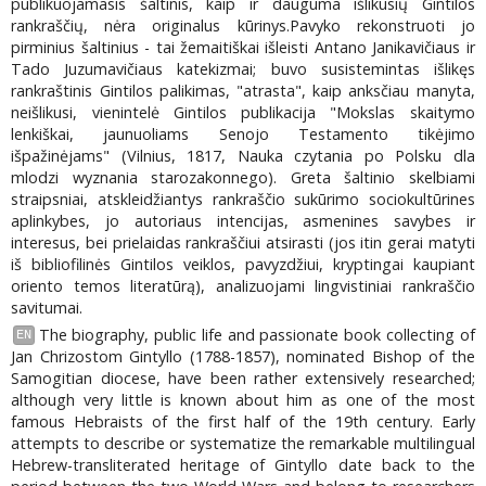
publikuojamasis šaltinis, kaip ir dauguma išlikusių Gintilos
rankraščių, nėra originalus kūrinys.Pavyko rekonstruoti jo
pirminius šaltinius - tai žemaitiškai išleisti Antano Janikavičiaus ir
Tado Juzumavičiaus katekizmai; buvo susistemintas išlikęs
rankraštinis Gintilos palikimas, "atrasta", kaip anksčiau manyta,
neišlikusi, vienintelė Gintilos publikacija "Mokslas skaitymo
lenkiškai, jaunuoliams Senojo Testamento tikėjimo
išpažinėjams" (Vilnius, 1817, Nauka czytania po Polsku dla
mlodzi wyznania starozakonnego). Greta šaltinio skelbiami
straipsniai, atskleidžiantys rankraščio sukūrimo sociokultūrines
aplinkybes, jo autoriaus intencijas, asmenines savybes ir
interesus, bei prielaidas rankraščiui atsirasti (jos itin gerai matyti
iš bibliofilinės Gintilos veiklos, pavyzdžiui, kryptingai kaupiant
oriento temos literatūrą), analizuojami lingvistiniai rankraščio
savitumai.
The biography, public life and passionate book collecting of
EN
Jan Chrizostom Gintyllo (1788-1857), nominated Bishop of the
Samogitian diocese, have been rather extensively researched;
although very little is known about him as one of the most
famous Hebraists of the first half of the 19th century. Early
attempts to describe or systematize the remarkable multilingual
Hebrew-transliterated heritage of Gintyllo date back to the