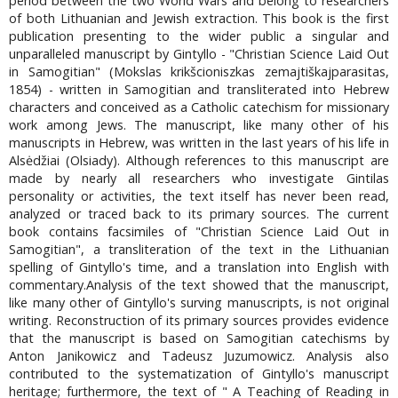
period between the two World Wars and belong to researchers
of both Lithuanian and Jewish extraction. This book is the first
publication presenting to the wider public a singular and
unparalleled manuscript by Gintyllo - "Christian Science Laid Out
in Samogitian" (Mokslas krikšcioniszkas zemajtiškajparasitas,
1854) - written in Samogitian and transliterated into Hebrew
characters and conceived as a Catholic catechism for missionary
work among Jews. The manuscript, like many other of his
manuscripts in Hebrew, was written in the last years of his life in
Alsėdžiai (Olsiady). Although references to this manuscript are
made by nearly all researchers who investigate Gintilas
personality or activities, the text itself has never been read,
analyzed or traced back to its primary sources. The current
book contains facsimiles of "Christian Science Laid Out in
Samogitian", a transliteration of the text in the Lithuanian
spelling of Gintyllo's time, and a translation into English with
commentary.Analysis of the text showed that the manuscript,
like many other of Gintyllo's surving manuscripts, is not original
writing. Reconstruction of its primary sources provides evidence
that the manuscript is based on Samogitian catechisms by
Anton Janikowicz and Tadeusz Juzumowicz. Analysis also
contributed to the systematization of Gintyllo's manuscript
heritage; furthermore, the text of " A Teaching of Reading in