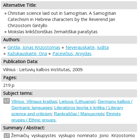
Alternative Title:
Christian science laid out in Samogitian. A Samogitian
Catechism in Hebrew characters by the Reverend Jan
Chrizostom Gintyllo
Mokslas krikščioniškas žemaitiškai parašytas
Authors:
Gintila, Jonas Krizostomas
Neverauskaitė, Judita
Kažukauskaitė, Ona
Pacevičius, Arvydas
Publication Data:
Vilnius : Lietuvių kalbos institutas, 2009.
Pages:
219 p
Subject terms:
;
;
LT
Vilnius. Vilniaus kraštas
Lietuva (Lithuania)
Germanų kalbos /
;
Germanic languages
Literatūros teorija ir kritika / Literary
;
;
science and criticism
Rankraščiai / Manuscripts
Etninės
grupės / Ethnic groups.
Summary / Abstract:
Žemaičių vyskupystės vyskupo nominato Jono Krizostomo
LT