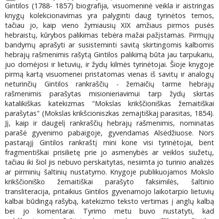
Gintilos (1788- 1857) biografija, visuomeninė veikla ir aistringas
knygų kolekcionavimas yra palyginti daug tyrinėtos temos,
tačiau jo, kaip vieno žymiausių XIX amžiaus pirmos pusės
hebraistų, kūrybos palikimas tebėra mažai pažįstamas. Pirmųjų
bandymų aprašyti ar susisteminti savitą skirtingomis kalbomis
hebrajų rašmenimis rašytą Gintilos palikimą būta jau tarpukariu,
juo domėjosi ir lietuvių, ir žydų kilmės tyrinėtojai. Šioje knygoje
pirmą kartą visuomenei pristatomas vienas iš savitų ir analogų
neturinčių Gintilos rankraščių - žemaičių tarme hebrajų
rašmenimis parašytas misionieriavimui tarp žydų skirtas
katalikiškas katekizmas "Mokslas krikščioniškas žemaitiškai
parašytas" (Mokslas krikšcioniszkas zemajtiškaj parasitas, 1854).
Jį, kaip ir daugelį rankraščių hebrajų rašmenimis, nominatas
parašė gyvenimo pabaigoje, gyvendamas Alsėdžiuose. Nors
pastarąjį Gintilos rankraštį mini kone visi tyrinėtojai, bent
fragmentiškai prisilietę prie jo asmenybės ar veiklos siužetų,
tačiau iki šiol jis nebuvo perskaitytas, nesiimta jo turinio analizės
ar pirminių šaltinių nustatymo. Knygoje publikuojamos Mokslo
krikščioniško žemaitiškai parašyto faksimilės, šaltinio
transliteracija, pritaikius Gintilos gyvenamojo laikotarpio lietuvių
kalbai būdingą rašybą, katekizmo teksto vertimas į anglų kalbą
bei jo komentarai. Tyrimo metu buvo nustatyti, kad