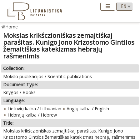
Home
Mokslas krikśczioniśkas zemajtiśkaj
paraśitas. Kunigo Jono Krizostomo Gintilos
žemaitiškas katekizmas hebrajų
rašmenimis
Collection:
Mokslo publikacijos / Scientific publications
Document Type:
Knygos / Books
Language:
Lietuvių kalba / Lithuanian
Anglų kalba / English
Hebrajų kalba / Hebrew
Title:
Mokslas krikśczioniśkas zemajtiśkaj paraśitas. Kunigo Jono
Krizostomo Gintilos žemaitiškas katekizmas hebrajų rašmenimis