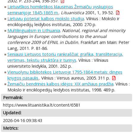
2002. P. 233-244, 356-357.
Lietuviškos homiletikos klausimas Žemaičių vyskupijos
seminarijoje 1845-1865 m.
.
Lituanistica
2001, 1, 39-52.
Lietuvių poteriai: kalbos mokslo studija
. Vilnius : Mokslo ir
enciklopedijų leidybos institutas, 2000. 270 p.
Multilingualism in Lithuania
.
National, regional and minority
languages in Europe: contributions to the annual
conference 2009 of EFNIL in Dublin.
Frankfurt am Main: Peter
Lang, 2011. P. 81-86.
Seniausi Lietuvos totorių rankraščiai: grafika, transliteracija,
vertimas, tekstų struktūra ir turinys
. Vilnius : Vilniaus
universiteto leidykla, 2001. 262 p.
Vienuolynų bibliotekos Lietuvoje 1795-1864 metais: dingęs
knygos pasaulis.
. Vilnius : Versus aureus, 2005. 311 p.
Žemaičių bendrinės kalbos idėjos: XIX amžiaus pradžia
. Vilnius :
Mokslo ir enciklopedijų leidybos institutas, 1998. 489 p.
Permalink:
https://www.lituanistika.lt/content/6581
Updated:
2026-04-16 09:38:43
Metrics: