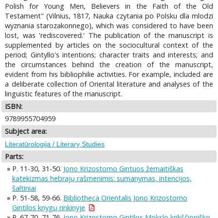
Polish for Young Men, Believers in the Faith of the Old
Testament" (Vilnius, 1817, Nauka czytania po Polsku dla mlodzi
wyznania starozakonnego), which was considered to have been
lost, was 'rediscovered.' The publication of the manuscript is
supplemented by articles on the sociocultural context of the
period; Gintyllo's intentions; character traits and interests; and
the circumstances behind the creation of the manuscript,
evident from his bibliophilie activities. For example, included are
a deliberate collection of Oriental literature and analyses of the
linguistic features of the manuscript.
ISBN:
9789955704959
Subject area:
Literatūrologija / Literary Studies
Parts:
P. 11-30, 31-50.
Jono Krizostomo Gintuos žemaitiškas
katekizmas hebrajų rašmenimis: sumanymas, intencijos,
šaltiniai
P. 51-58, 59-66.
Bibliotheca Orientalis Jono Krizostomo
Gintilos knygų rinkinyje
P. 67-70, 71-76.
Jono Krizostomo Gintilos Mokslo krikščioniško