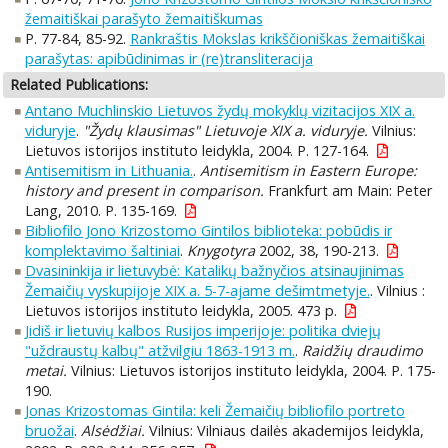
žemaitiškai parašyto žemaitiškumas
P. 77-84, 85-92.
Rankraštis Mokslas krikščioniškas žemaitiškai
parašytas: apibūdinimas ir (re)transliteracija
Related Publications:
Antano Muchlinskio Lietuvos žydų mokyklų vizitacijos XIX a.
viduryje
.
"Žydų klausimas" Lietuvoje XIX a. viduryje.
Vilnius:
Lietuvos istorijos instituto leidykla, 2004. P. 127-164.
Antisemitism in Lithuania.
.
Antisemitism in Eastern Europe:
history and present in comparison.
Frankfurt am Main: Peter
Lang, 2010. P. 135-169.
Bibliofilo Jono Krizostomo Gintilos biblioteka: pobūdis ir
komplektavimo šaltiniai
.
Knygotyra
2002, 38, 190-213.
Dvasininkija ir lietuvybė: Katalikų bažnyčios atsinaujinimas
Žemaičių vyskupijoje XIX a. 5-7-ajame dešimtmetyje.
. Vilnius :
Lietuvos istorijos instituto leidykla, 2005. 473 p.
Jidiš ir lietuvių kalbos Rusijos imperijoje: politika dviejų
"uždraustų kalbų" atžvilgiu 1863-1913 m.
.
Raidžių draudimo
metai.
Vilnius: Lietuvos istorijos instituto leidykla, 2004. P. 175-
190.
Jonas Krizostomas Gintila: keli Žemaičių bibliofilo portreto
bruožai
.
Alsėdžiai.
Vilnius: Vilniaus dailės akademijos leidykla,