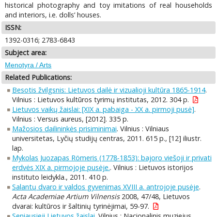
historical photography and toy imitations of real households
and interiors, i.e. dolls’ houses.
ISSN:
1392-0316; 2783-6843
Subject area:
Menotyra / Arts
Related Publications:
Besotis žvilgsnis: Lietuvos dailė ir vizualioji kultūra 1865-1914
.
Vilnius : Lietuvos kultūros tyrimų institutas, 2012. 304 p.
Lietuvos vaikų žaislai: [XIX a. pabaiga - XX a. pirmoji pusė]
.
Vilnius : Versus aureus, [2012]. 335 p.
Mažosios dailininkės prisiminimai
. Vilnius : Vilniaus
universitetas, Lyčių studijų centras, 2011. 615 p., [12] iliustr.
lap.
Mykolas Juozapas Römeris (1778-1853): bajoro viešoji ir privati
erdvės XIX a. pirmojoje pusėje.
. Vilnius : Lietuvos istorijos
instituto leidykla., 2011. 410 p.
Salantų dvaro ir valdos gyvenimas XVIII a. antrojoje pusėje
.
Acta Academiae Artium Vilnensis
2008, 47/48, Lietuvos
dvarai: kultūros ir šaltinių tyrinėjimai, 59-97.
Seniausieji Lietuvos žaislai
. Vilnius : Nacionalinis muziejus