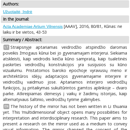
Authors:
Užuotaitė, Indrė
In the Journal:
[AAAV], 2016, 80/81, Kūnas: ne
Acta Academiae Artium Vilnensis
laiku ir be vietos, 43-53
Summary / Abstract:
Straipsnyje aptariamas veidrodžio atspindžio daromas
LT
poveikis žmogaus kūnui bei jo gyvenamajam interjerui. Siekiama
atskleisti, kaip veidrodis keičia kūno sampratą, kaip tualetinės
paskirties veidrodžių konstrukcijos yra susijusios su kūno
vizualumu. Pristatomos baroko epochoje vyravusių meno ir
architektūros idėjų adaptacijos gyvenamajame interjere ir
veidrodžių vaidmuo jose. Aptariamos interjero veidrodžių
funkcijos, jų pritaikymas sukultūrintos gamtos aplinkoje – dvaro
parke. Atkreipiamas dėmesys į vaikų ir žaidimų istorijas, kaip
alternatyvaus šaltinio, veidrodžių tyrime galimybes.
The history of the mirror has not been written in Li thuania
EN
yet. This ‘multidimensional’ object opens many possibilities for
interpretation and interdisciplinary research. This paper aims to
present a research on the mirror used as a medium to convey
visual information. The mirror changed the concept of the