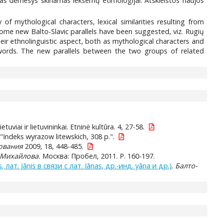
ngas dėmesys skiriamas leksemų etimologijai. Atskleistos naujos
of mythological characters, lexical similarities resulting from
Some new Balto-Slavic parallels have been suggested, viz. Rugių
heir ethnolinguistic aspect, both as mythological characters and
 words. The new parallels between the two groups of related
etuviai ir lietuvininkai. Etninė kultūra. 4, 27-58.
ė: "Indeks wyrazow litewskich, 308 p.".
дования
2009, 18, 448-485.
 Михайлова.
Москва: Пробел, 2011. P. 160-197.
. Jānis в связи с лат. Iānas, др.-инд. уāna и др.)
.
Балто-