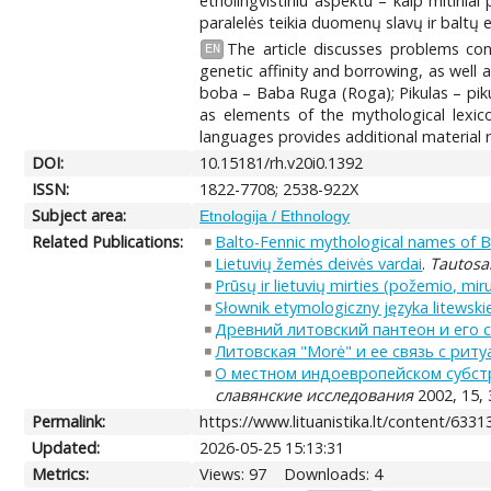
etnolingvistiniu aspektu – kaip mitinia
paralelės teikia duomenų slavų ir baltų
The article discusses problems conn
EN
genetic affinity and borrowing, as well
boba – Baba Ruga (Roga); Pikulas – pikul
as elements of the mythological lexi
languages provides additional material r
DOI:
10.15181/rh.v20i0.1392
ISSN:
1822-7708; 2538-922X
Subject area:
Etnologija / Ethnology
Related Publications:
Balto-Fennic mythological names of Ba
Lietuvių žemės deivės vardai
.
Tautosa
Prūsų ir lietuvių mirties (požemio, mir
Słownik etymologiczny języka litewski
Древний литовский пантеон и его 
Литовская "Morė" и ее связь с рит
О местном индоевропейском субстрате
славянские исследования
2002, 15, 
Permalink:
https://www.lituanistika.lt/content/6331
Updated:
2026-05-25 15:13:31
Metrics:
Views: 97
Downloads: 4