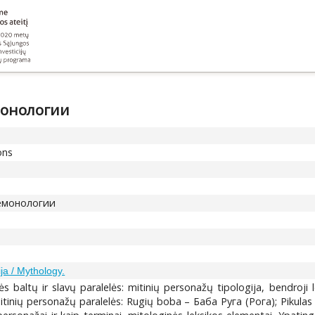
монологии
ons
емонологии
ija / Mythology.
 baltų ir slavų paralelės: mitinių personažų tipologija, bendroji l
itinių personažų paralelės: Rugių boba – Баба Руга (Рога); Pikulas –