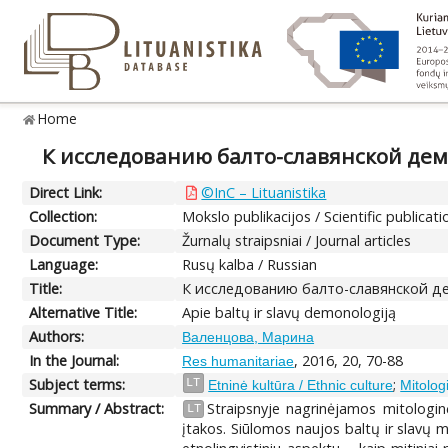
Home
К исследованию балто-славянской де
Direct Link:
©InC – Lituanistika
Collection:
Mokslo publikacijos / Scientific publicati
Document Type:
Žurnalų straipsniai / Journal articles
Language:
Rusų kalba / Russian
Title:
К исследованию балто-славянской д
Alternative Title:
Apie baltų ir slavų demonologiją
Authors:
Валенцова, Марина
In the Journal:
, 2016, 20, 70-88
Res humanitariae
Subject terms:
;
LT
Etninė kultūra / Ethnic culture
Mitolog
Summary / Abstract:
Straipsnyje nagrinėjamos mitologinės
LT
įtakos. Siūlomos naujos baltų ir slavų m