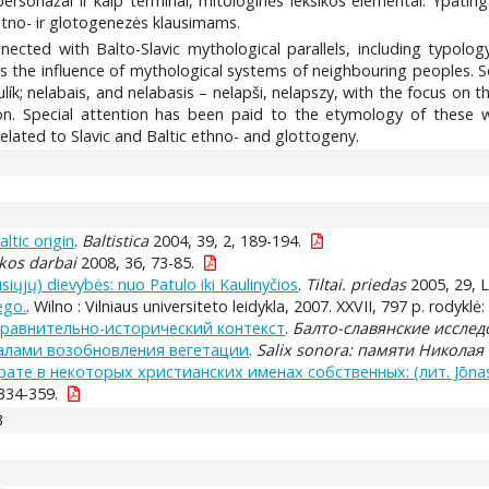
i personažai ir kaip terminai, mitologinės leksikos elementai. Ypati
 etno- ir glotogenezės klausimams.
ected with Balto-Slavic mythological parallels, including typology 
 as the influence of mythological systems of neighbouring peoples. 
ík; nelabais, and nelabasis – nelapši, nelapszy, with the focus on t
con. Special attention has been paid to the etymology of these
elated to Slavic and Baltic ethno- and glottogeny.
ltic origin
.
Baltistica
2004, 39, 2, 189-194.
kos darbai
2008, 36, 73-85.
usiųjų) dievybės: nuo Patulo iki Kaulinyčios
.
Tiltai. priedas
2005, 29, Li
ego.
. Wilno : Vilniaus universiteto leidykla, 2007. XXVII, 797 p. rodykl
сравнительно-исторический контекст
.
Балто-славянские иссле
уалами возобновления вегетации
.
Salix sonora: памяти Николая
 в некоторых христианских именах собственных: (лит. Jōnas, лат
334-359.
3