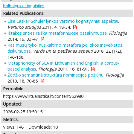
Kalbotyra / Linguistics
Related Publications:
Else Lasker-Schüler lyrikos vertimo kognityviniai aspektai
.
Vertimo studijos
2011, 4, 18-34.
Ištakos srities raiška metaforiniuose pasakymuose
.
Filologija
2014, 19, 33-47.
Kas mūsų tyko: nusikaltimo metafora politikos ir sveikatos
diskursuose
.
Vārds un tā pētišanas aspekti
2018, 22 (1/2),
148-158.
Metaphoricity of SEA in Lithuanian and English: a corpus-
based analysis
.
Filologija
2011, 16, 81-91.
Žodžio semantinė struktūra nominacijos požiūriu
.
Filologija
2013, 18, 70-85.
Permalink:
https://www.lituanistika.lt/content/62980
Updated:
2026-02-25 13:50:15
Metrics:
Views: 148
Downloads: 10