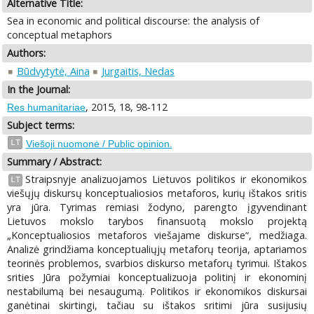
Alternative Title:
Sea in economic and political discourse: the analysis of
conceptual metaphors
Authors:
Būdvytytė, Aina
Jurgaitis, Nedas
In the Journal:
, 2015, 18, 98-112
Res humanitariae
Subject terms:
LT
Viešoji nuomonė / Public opinion.
Summary / Abstract:
Straipsnyje analizuojamos Lietuvos politikos ir ekonomikos
LT
viešųjų diskursų konceptualiosios metaforos, kurių ištakos sritis
yra jūra. Tyrimas remiasi žodyno, parengto įgyvendinant
Lietuvos mokslo tarybos finansuotą mokslo projektą
„Konceptualiosios metaforos viešajame diskurse“, medžiaga.
Analizė grindžiama konceptualiųjų metaforų teorija, aptariamos
teorinės problemos, svarbios diskurso metaforų tyrimui. Ištakos
srities Jūra požymiai konceptualizuoja politinį ir ekonominį
nestabilumą bei nesaugumą. Politikos ir ekonomikos diskursai
ganėtinai skirtingi, tačiau su ištakos sritimi jūra susijusių