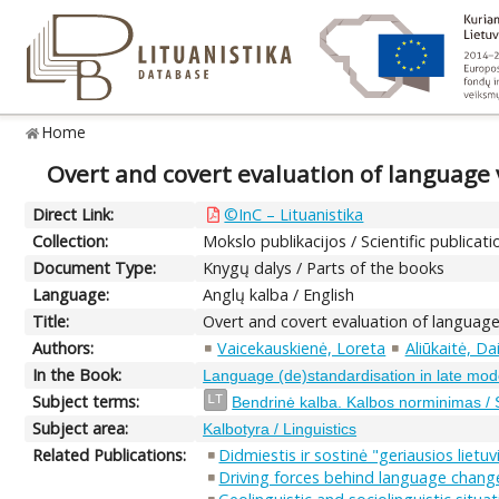
Home
Overt and covert evaluation of language
Direct Link:
©InC – Lituanistika
Collection:
Mokslo publikacijos / Scientific publicati
Document Type:
Knygų dalys / Parts of the books
Language:
Anglų kalba / English
Title:
Overt and covert evaluation of language
Authors:
Vaicekauskienė, Loreta
Aliūkaitė, Da
In the Book:
Language (de)standardisation in late mod
Subject terms:
LT
Bendrinė kalba. Kalbos norminimas / 
Subject area:
Kalbotyra / Linguistics
Related Publications:
Didmiestis ir sostinė "geriausios lietu
Driving forces behind language change