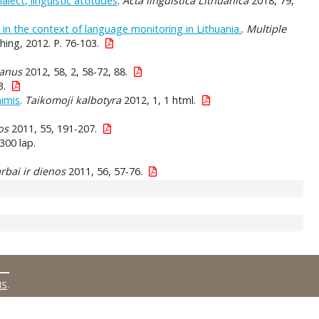
alect, linguistic attitudes
.
Acta linguistica Lithuanica
2018, 79,
in the context of language monitoring in Lithuania.
.
Multiple
ing, 2012. P. 76-103.
uanus
2012, 58, 2, 58-72, 88.
3.
nimis
.
Taikomoji kalbotyra
2012, 1, 1 html.
os
2011, 55, 191-207.
300 lap.
rbai ir dienos
2011, 56, 57-76.
MS
.