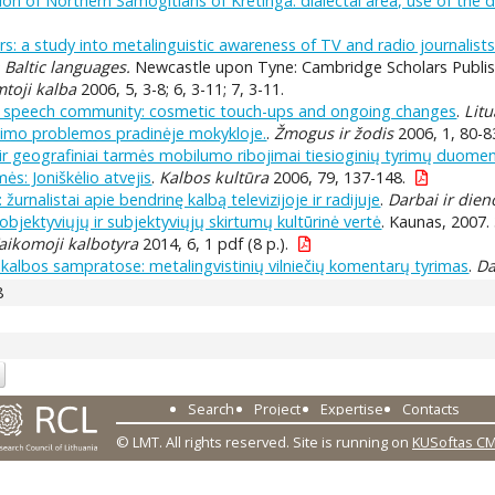
tion of Northern Samogitians of Kretinga: dialectal area, use of the di
: a study into metalinguistic awareness of TV and radio journalists 
 Baltic languages.
Newcastle upon Tyne: Cambridge Scholars Publish
mtoji kalba
2006, 5, 3-8; 6, 3-11; 7, 3-11.
 speech community: cosmetic touch-ups and ongoing changes
.
Lit
vinimo problemos pradinėje mokykloje.
.
Žmogus ir žodis
2006, 1, 80-8
i ir geografiniai tarmės mobilumo ribojimai tiesioginių tyrimų duome
ės: Joniškėlio atvejis
.
Kalbos kultūra
2006, 79, 137-148.
: žurnalistai apie bendrinę kalbą televizijoje ir radijuje
.
Darbai ir dien
objektyviųjų ir subjektyviųjų skirtumų kultūrinė vertė
. Kaunas, 2007. 
aikomoji kalbotyra
2014, 6, 1 pdf (8 p.).
ų kalbos sampratose: metalingvistinių vilniečių komentarų tyrimas
.
Da
8
Search
Project
Expertise
Contacts
© LMT. All rights reserved.
Site is running on
KUSoftas C