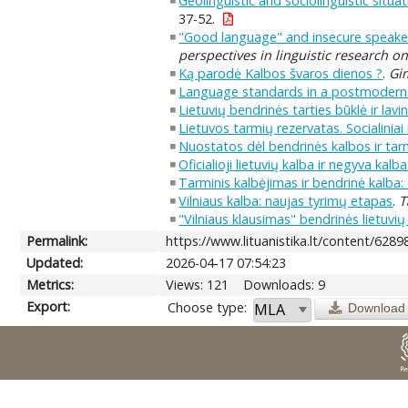
Geolinguistic and sociolinguistic situa
37-52.
"Good language" and insecure speakers
perspectives in linguistic research on
Ką parodė Kalbos švaros dienos ?
.
Gi
Language standards in a postmodern
Lietuvių bendrinės tarties būklė ir la
Lietuvos tarmių rezervatas. Socialinia
Nuostatos dėl bendrinės kalbos ir tarm
Oficialioji lietuvių kalba ir negyva kalba
Tarminis kalbėjimas ir bendrinė kalba: 
Vilniaus kalba: naujas tyrimų etapas
.
T
"Vilniaus klausimas" bendrinės lietuvi
Permalink:
https://www.lituanistika.lt/content/6289
Updated:
2026-04-17 07:54:23
Metrics:
Views: 121
Downloads: 9
Export:
Choose type:
Download