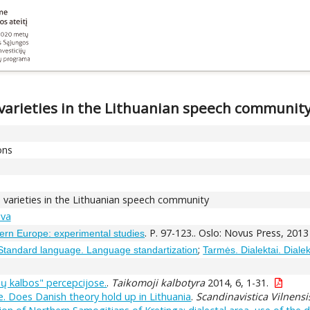
 varieties in the Lithuanian speech communit
ons
 varieties in the Lithuanian speech community
iva
. P. 97-123.. Oslo: Novus Press, 2013
ern Europe: experimental studies
;
Standard language. Language standartization
Tarmės. Dialektai. Dialekt
vių kalbos" percepcijose.
.
Taikomoji kalbotyra
2014, 6, 1-31.
. Does Danish theory hold up in Lithuania
.
Scandinavistica Vilnensi