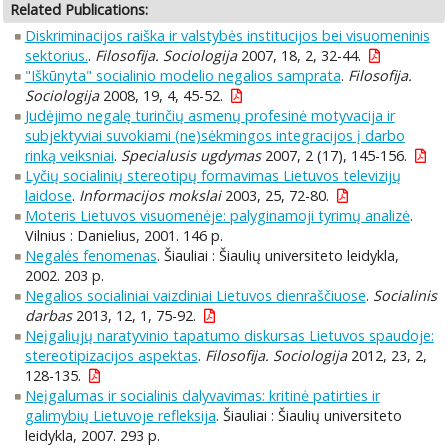
Related Publications:
Diskriminacijos raiška ir valstybės institucijos bei visuomeninis
sektorius.
.
Filosofija. Sociologija
2007, 18, 2, 32-44.
"Iškūnyta" socialinio modelio negalios samprata
.
Filosofija.
Sociologija
2008, 19, 4, 45-52.
Judėjimo negalę turinčių asmenų profesinė motyvacija ir
subjektyviai suvokiami (ne)sėkmingos integracijos į darbo
rinką veiksniai
.
Specialusis ugdymas
2007, 2 (17), 145-156.
Lyčių socialinių stereotipų formavimas Lietuvos televizijų
laidose
.
Informacijos mokslai
2003, 25, 72-80.
Moteris Lietuvos visuomenėje: palyginamoji tyrimų analizė
.
Vilnius : Danielius, 2001. 146 p.
Negalės fenomenas
. Šiauliai : Šiaulių universiteto leidykla,
2002. 203 p.
Negalios socialiniai vaizdiniai Lietuvos dienraščiuose
.
Socialinis
darbas
2013, 12, 1, 75-92.
Neįgaliųjų naratyvinio tapatumo diskursas Lietuvos spaudoje:
stereotipizacijos aspektas
.
Filosofija. Sociologija
2012, 23, 2,
128-135.
Neįgalumas ir socialinis dalyvavimas: kritinė patirties ir
galimybių Lietuvoje refleksija
. Šiauliai : Šiaulių universiteto
leidykla, 2007. 293 p.