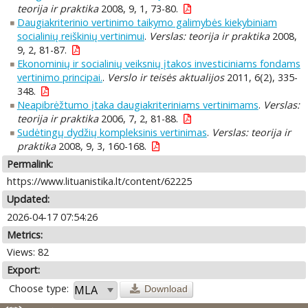
teorija ir praktika
2008, 9, 1, 73-80.
Daugiakriterinio vertinimo taikymo galimybės kiekybiniam
socialinių reiškinių vertinimui
.
Verslas: teorija ir praktika
2008,
9, 2, 81-87.
Ekonominių ir socialinių veiksnių įtakos investiciniams fondams
vertinimo principai.
.
Verslo ir teisės aktualijos
2011, 6(2), 335-
348.
Neapibrėžtumo įtaka daugiakriteriniams vertinimams
.
Verslas:
teorija ir praktika
2006, 7, 2, 81-88.
Sudėtingų dydžių kompleksinis vertinimas
.
Verslas: teorija ir
praktika
2008, 9, 3, 160-168.
Permalink:
https://www.lituanistika.lt/content/62225
Updated:
2026-04-17 07:54:26
Metrics:
Views: 82
Export:
Choose type:
Download