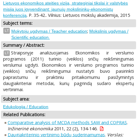
Lietuvos ekonomikos ateities vizija, strateginiai tikslai ir valstybės
misija juos įgyvendinant: jaunujų mokslininkų-ekonomistų
. P. 35-42.. Vilnius: Lietuvos mokslų akademija, 2015
konferencija
Subject terms:
;
LT
Mokytojų ugdymas / Teacher education
Mokslinis ugdymas /
Scientific education.
Summary / Abstract:
Straipsnyje analizuojamas Ekonomikos ir verslumo
LT
programos (2011) turinio (veiklos) sričių reikšmingumas
verslumui ugdyti. Ekonomikos ir verslumo programos turinio
(veiklos) sričių reikšmingumui nustatyti buvo pasirinkti
paprastumu ir praktiniu pritaikomumu pasižymintys
daugiakriteriai metodai, kurių pagrindą sudaro ekspertų
vertinimai.
Subject area:
Edukologija / Education
Related Publications:
Comparative analysis of MCDA methods SAW and COPRAS
.
Inžinerinė ekonomika
2011, 22 (2), 134-146.
Daugiakriterinio vertinimo būdų suderinamumas
.
Verslas: