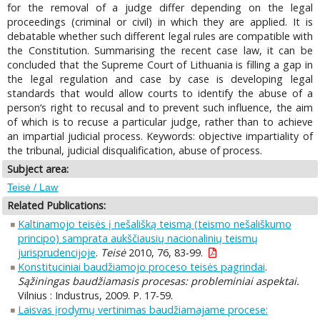
for the removal of a judge differ depending on the legal
proceedings (criminal or civil) in which they are applied. It is
debatable whether such different legal rules are compatible with
the Constitution. Summarising the recent case law, it can be
concluded that the Supreme Court of Lithuania is filling a gap in
the legal regulation and case by case is developing legal
standards that would allow courts to identify the abuse of a
person‘s right to recusal and to prevent such influence, the aim
of which is to recuse a particular judge, rather than to achieve
an impartial judicial process. Keywords: objective impartiality of
the tribunal, judicial disqualification, abuse of process.
Subject area:
Teisė / Law
Related Publications:
Kaltinamojo teisės į nešališką teismą (teismo nešališkumo
principo) samprata aukščiausių nacionalinių teismų
jurisprudencijoje
.
Teisė
2010, 76, 83-99.
Konstituciniai baudžiamojo proceso teisės pagrindai
.
Sąžiningas baudžiamasis procesas: probleminiai aspektai.
Vilnius : Industrus, 2009. P. 17-59.
Laisvas įrodymų vertinimas baudžiamajame procese: