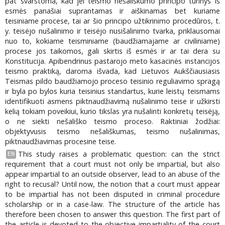
pat svarstoma, kad jei teismo nešališkumo principo turinys iš
esmės panašiai suprantamas ir aiškinamas bet kuriame
teisiniame procese, tai ar šio principo užtikrinimo procedūros, t.
y. teisėjo nušalinimo ir teisėjo nusišalinimo tvarka, priklausomai
nuo to, kokiame teisminiame (baudžiamajame ar civiliniame)
procese jos taikomos, gali skirtis iš esmės ir ar tai dera su
Konstitucija. Apibendrinus pastarojo meto kasacinės instancijos
teismo praktiką, daroma išvada, kad Lietuvos Aukščiausiasis
Teismas pildo baudžiamojo proceso teisinio reguliavimo spragą
ir byla po bylos kuria teisinius standartus, kurie leistų teismams
identifikuoti asmens piktnaudžiavimą nušalinimo teise ir užkirsti
kelią tokiam poveikiui, kurio tikslas yra nušalinti konkretų teisėją,
o ne siekti nešališko teismo proceso. Raktiniai žodžiai:
objektyvusis teismo nešališkumas, teismo nušalinimas,
piktnaudžiavimas procesine teise.
This study raises a problematic question: can the strict
EN
requirement that a court must not only be impartial, but also
appear impartial to an outside observer, lead to an abuse of the
right to recusal? Until now, the notion that a court must appear
to be impartial has not been disputed in criminal procedure
scholarship or in a case-law. The structure of the article has
therefore been chosen to answer this question. The first part of
the article is devoted to the objective impartiality of the court