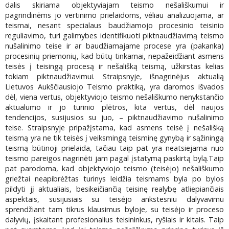
dalis skiriama objektyviajam teismo nešališkumui ir
pagrindinėms jo vertinimo prielaidoms, vėliau analizuojama, ar
teismai, nesant specialaus baudžiamojo procesinio teisinio
reguliavimo, turi galimybes identifikuoti piktnaudžiavimą teismo
nušalinimo teise ir ar baudžiamajame procese yra (pakanka)
procesinių priemonių, kad būtų tinkamai, nepažeidžiant asmens
teisės į teisingą procesą ir nešališką teismą, užkirstas kelias
tokiam piktnaudžiavimui. Straipsnyje, išnagrinėjus aktualią
Lietuvos Aukščiausiojo Teismo praktiką, yra daromos išvados
dėl, viena vertus, objektyviojo teismo nešališkumo nenykstančio
aktualumo ir jo turinio plėtros, kita vertus, dėl naujos
tendencijos, susijusios su juo, – piktnaudžiavimo nušalinimo
teise. Straipsnyje pripažįstama, kad asmens teisė į nešališką
teismą yra ne tik teisės į veiksmingą teisminę gynybą ir sąžiningą
teismą būtinoji prielaida, tačiau taip pat yra neatsiejama nuo
teismo pareigos nagrinėti jam pagal įstatymą paskirtą bylą.Taip
pat parodoma, kad objektyviojo teismo (teisėjo) nešališkumo
griežtai neapibrėžtas turinys leidžia teismams byla po bylos
pildyti jį aktualiais, besikeičiančią teisinę realybę atliepiančiais
aspektais, susijusiais su teisėjo ankstesniu dalyvavimu
sprendžiant tam tikrus klausimus byloje, su teisėjo ir proceso
dalyvių, įskaitant profesionalius teisininkus, ryšiais ir kitais. Taip