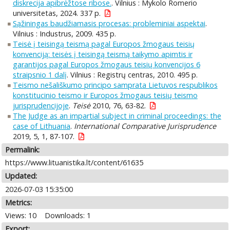
diskrecija apibrėžtose ribose.
. Vilnius : Mykolo Romerio
universitetas, 2024. 337 p.
Sąžiningas baudžiamasis procesas: probleminiai aspektai
.
Vilnius : Industrus, 2009. 435 p.
Teisė į teisingą teismą pagal Europos žmogaus teisių
konvenciją: teisės į teisingą teismą taikymo apimtis ir
garantijos pagal Europos žmogaus teisių konvencijos 6
straipsnio 1 dalį
. Vilnius : Registrų centras, 2010. 495 p.
Teismo nešališkumo principo samprata Lietuvos respublikos
konstitucinio teismo ir Europos žmogaus teisių teismo
jurisprudencijoje
.
Teisė
2010, 76, 63-82.
The Judge as an impartial subject in criminal proceedings: the
case of Lithuania
.
International Comparative Jurisprudence
2019, 5, 1, 87-107.
Permalink:
https://www.lituanistika.lt/content/61635
Updated:
2026-07-03 15:35:00
Metrics:
Views: 10
Downloads: 1
Export: