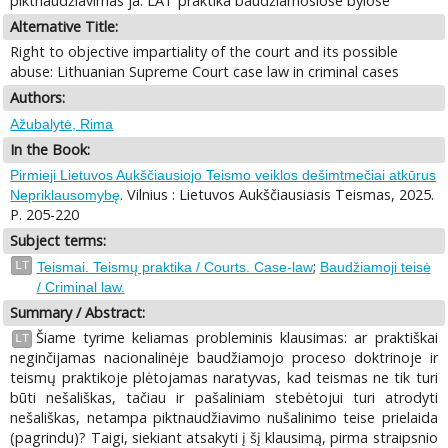
piktnaudžiavimas ja: LAT praktika baudžiamosiose bylose
Alternative Title:
Right to objective impartiality of the court and its possible
abuse: Lithuanian Supreme Court case law in criminal cases
Authors:
Ažubalytė, Rima
In the Book:
Pirmieji Lietuvos Aukščiausiojo Teismo veiklos dešimtmečiai atkūrus
. Vilnius : Lietuvos Aukščiausiasis Teismas, 2025.
Nepriklausomybę
P. 205-220
Subject terms:
;
LT
Teismai. Teismų praktika / Courts. Case-law
Baudžiamoji teisė
/ Criminal law.
Summary / Abstract:
Šiame tyrime keliamas probleminis klausimas: ar praktiškai
LT
neginčijamas nacionalinėje baudžiamojo proceso doktrinoje ir
teismų praktikoje plėtojamas naratyvas, kad teismas ne tik turi
būti nešališkas, tačiau ir pašaliniam stebėtojui turi atrodyti
nešališkas, netampa piktnaudžiavimo nušalinimo teise prielaida
(pagrindu)? Taigi, siekiant atsakyti į šį klausimą, pirma straipsnio