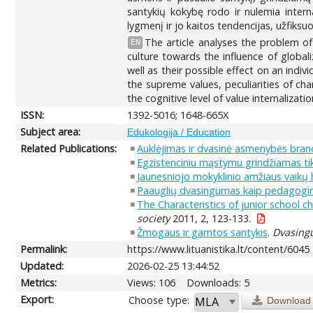
santykių kokybę rodo ir nulemia intern
lygmenį ir jo kaitos tendencijas, užfiksu
The article analyses the problem of
EN
culture towards the influence of global
well as their possible effect on an indiv
the supreme values, peculiarities of ch
the cognitive level of value internaliza
ISSN:
1392-5016; 1648-665X
Subject area:
Edukologija / Education
Related Publications:
Auklėjimas ir dvasinė asmenybės bra
Egzistenciniu mąstymu grindžiamas 
Jaunesniojo mokyklinio amžiaus vaik
Paauglių dvasingumas kaip pedagogini
The Characteristics of junior school c
society
2011, 2, 123-133.
Žmogaus ir gamtos santykis
.
Dvasing
Permalink:
https://www.lituanistika.lt/content/6045
Updated:
2026-02-25 13:44:52
Metrics:
Views: 106
Downloads: 5
Export:
Choose type:
Download