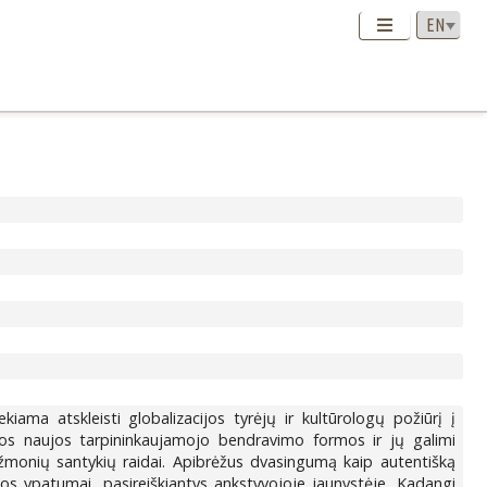
kiama atskleisti globalizacijos tyrėjų ir kultūrologų požiūrį į
mos naujos tarpininkaujamojo bendravimo formos ir jų galimi
žmonių santykių raidai. Apibrėžus dvasingumą kaip autentišką
s ypatumai, pasireiškiantys ankstyvojoje jaunystėje. Kadangi