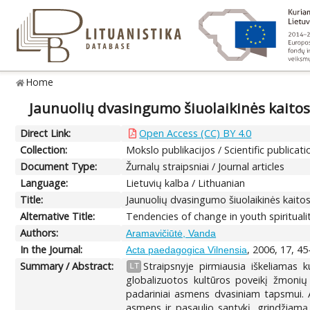
Home
Jaunuolių dvasingumo šiuolaikinės kaitos
Direct Link:
Open Access (CC) BY 4.0
Collection:
Mokslo publikacijos / Scientific publicati
Document Type:
Žurnalų straipsniai / Journal articles
Language:
Lietuvių kalba / Lithuanian
Title:
Jaunuolių dvasingumo šiuolaikinės kaito
Alternative Title:
Tendencies of change in youth spirituali
Authors:
Aramavičiūtė, Vanda
In the Journal:
, 2006, 17, 45
Acta paedagogica Vilnensia
Summary / Abstract:
Straipsnyje pirmiausia iškeliamas ku
LT
globalizuotos kultūros poveikį žmonių
padariniai asmens dvasiniam tapsmui. A
asmens ir pasaulio santykį, grindžiamą