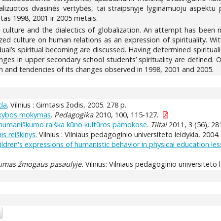
alizuotos dvasinės vertybės, tai straipsnyje lyginamuoju aspektu p
otas 1998, 2001 ir 2005 metais.
 culture and the dialectics of globalization. An attempt has been 
ized culture on human relations as an expression of spirituality. 
idual’s spiritual becoming are discussed. Having determined spiritual
anges in upper secondary school students’ spirituality are defined. 
tion and tendencies of its changes observed in 1998, 2001 and 2005.
nda
. Vilnius : Gimtasis žodis, 2005. 278 p.
tikybos mokymas
.
Pedagogika
2010, 100, 115-127.
ų humaniškumo raiška kūno kultūros pamokose
.
Tiltai
2011, 3 (56), 28
s reiškinys
. Vilnius : Vilniaus pedagoginio universiteto leidykla, 2004.
hildren's expressions of humanistic behavior in physical education le
umas žmogaus pasaulyje.
Vilnius: Vilniaus pedagoginio universiteto l