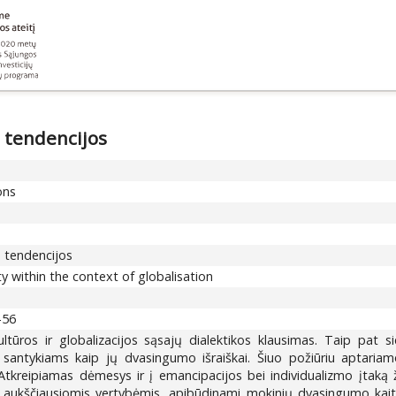
 tendencijos
ons
s tendencijos
ty within the context of globalisation
-56
ltūros ir globalizacijos sąsajų dialektikos klausimas. Taip pat sie
 santykiams kaip jų dvasingumo išraiškai. Šiuo požiūriu aptaria
tkreipiamas dėmesys ir į emancipacijos bei individualizmo įtaką 
 aukščiausiomis vertybėmis, apibūdinami mokinių dvasingumo kaito