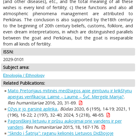
(and other diseases), etc., and the total meaning of all these
wishes is every kind of fertility; c) these functions and also all
atmospheric phenomena management are attributed to
Perkūnas. The conclusion is also supported by the18th century
to the beginning of 20th century beliefs, customs, folklore, and
even dream interpretations, in which are distinguished parallels
between the goat and Perkūnas, but the goat is inseparable
from all kinds of fertility.
ISSN:
2029-0101
Subject area:
Etnologija / Ethnology
Related Publications:
Mato Pretorijaus mitinės medžiagos apie gimtuvių ir krikštynų
apeigas verifikacija: Laimė – Laumė – Švč. Mergelė Marija?
.
Res humanitariae
2016, 20, 31-69.
Ožys ir jo garsinė aplinka.
.
Būdas
2020, 6 (195), 14-19; 2021, 1
(196), 16-22; 2 (197), 32-40; 2024, 5 (218), 48-65.
Pagoniškieji lietuvių ir prūsų aukojimai prie vandens ir per
vandenį
.
Res humanitariae
2015, 18, 167-176.
"Skrido į Šatriją": raganų kelionės Lietuvos Didžiojoje