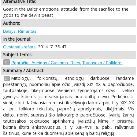
Alternative Title:
Goat in the Balts’ emotional attitude: from the sacrifice to the
gods to the devil’s beast
Authors:
Balsys, Rimantas
In the Journal:
, 2014, 7, 38-47
Gimtasai kraštas
Subject terms:
;
LT
Papročiai. Apeigos / Customs. Rites
Tautosaka / Folklore.
Summary / Abstract:
Mitologų, folkloristų, etnologų darbuose randame
LT
prieštaringų nuomonių apie ožio įvaizdį XIX–XX a. papročiuose,
tautosakoje, tikėjimuose. Vieniems tyrinėtojams ožys – velnio
gyvulys, kitiems jis neatsiejamas nuo baltų dievo Perkūno. Ir
vieni, ir kiti dažniausiai remiasi tik vėlyvojo laikotarpio, t. y. XIX–XX
a. pr., folkloro tekstais, papročių aprašymais, tikėjimais. Vis
dėlto, norint suprasti šio laikotarpio papročiuose, įvairių žanrų
tautosakos tekstuose aptinkamų įvaizdžių kilmę ir prasmę,
būtina ištirti ankstyvuosius, t. y. XIII–XVII a. pab., rašytinius
šaltinius, kurie teikia duomenų apie senąją baltų religiją.