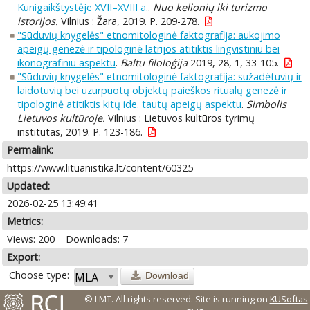
Kunigaikštystėje XVII–XVIII a.
.
Nuo kelionių iki turizmo
istorijos.
Vilnius : Žara, 2019. P. 209-278.
"Sūduvių knygelės" etnomitologinė faktografija: aukojimo
apeigų genezė ir tipologinė latrijos atitiktis lingvistiniu bei
ikonografiniu aspektu
.
Baltu filoloģija
2019, 28, 1, 33-105.
"Sūduvių knygelės" etnomitologinė faktografija: sužadėtuvių ir
laidotuvių bei uzurpuotų objektų paieškos ritualų genezė ir
tipologinė atitiktis kitų ide. tautų apeigų aspektu
.
Simbolis
Lietuvos kultūroje.
Vilnius : Lietuvos kultūros tyrimų
institutas, 2019. P. 123-186.
Permalink:
https://www.lituanistika.lt/content/60325
Updated:
2026-02-25 13:49:41
Metrics:
Views: 200
Downloads: 7
Export:
Choose type:
Download
© LMT. All rights reserved.
Site is running on
KUSoftas