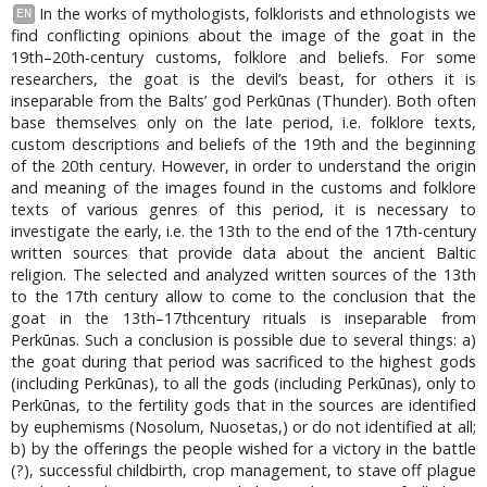
In the works of mythologists, folklorists and ethnologists we
EN
find conflicting opinions about the image of the goat in the
19th–20th-century customs, folklore and beliefs. For some
researchers, the goat is the devil’s beast, for others it is
inseparable from the Balts’ god Perkūnas (Thunder). Both often
base themselves only on the late period, i.e. folklore texts,
custom descriptions and beliefs of the 19th and the beginning
of the 20th century. However, in order to understand the origin
and meaning of the images found in the customs and folklore
texts of various genres of this period, it is necessary to
investigate the early, i.e. the 13th to the end of the 17th-century
written sources that provide data about the ancient Baltic
religion. The selected and analyzed written sources of the 13th
to the 17th century allow to come to the conclusion that the
goat in the 13th–17thcentury rituals is inseparable from
Perkūnas. Such a conclusion is possible due to several things: a)
the goat during that period was sacrificed to the highest gods
(including Perkūnas), to all the gods (including Perkūnas), only to
Perkūnas, to the fertility gods that in the sources are identified
by euphemisms (Nosolum, Nuosetas,) or do not identified at all;
b) by the offerings the people wished for a victory in the battle
(?), successful childbirth, crop management, to stave off plague