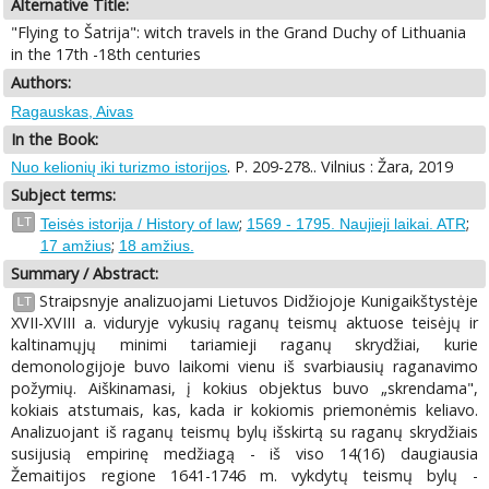
Alternative Title:
"Flying to Šatrija": witch travels in the Grand Duchy of Lithuania
in the 17th -18th centuries
Authors:
Ragauskas, Aivas
In the Book:
. P. 209-278.. Vilnius : Žara, 2019
Nuo kelionių iki turizmo istorijos
Subject terms:
;
;
LT
Teisės istorija / History of law
1569 - 1795. Naujieji laikai. ATR
;
17 amžius
18 amžius.
Summary / Abstract:
Straipsnyje analizuojami Lietuvos Didžiojoje Kunigaikštystėje
LT
XVII-XVIII a. viduryje vykusių raganų teismų aktuose teisėjų ir
kaltinamųjų minimi tariamieji raganų skrydžiai, kurie
demonologijoje buvo laikomi vienu iš svarbiausių raganavimo
požymių. Aiškinamasi, į kokius objektus buvo „skrendama",
kokiais atstumais, kas, kada ir kokiomis priemonėmis keliavo.
Analizuojant iš raganų teismų bylų išskirtą su raganų skrydžiais
susijusią empirinę medžiagą - iš viso 14(16) daugiausia
Žemaitijos regione 1641-1746 m. vykdytų teismų bylų -