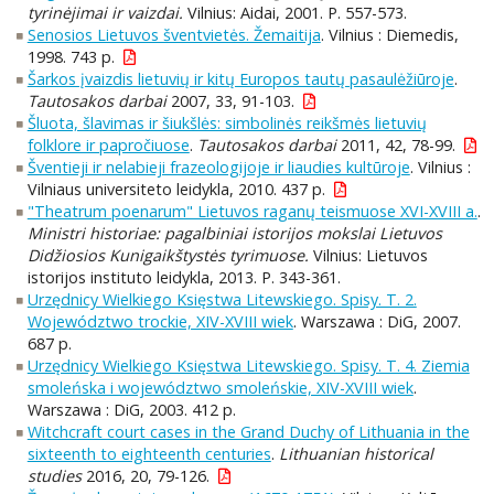
tyrinėjimai ir vaizdai.
Vilnius: Aidai, 2001. P. 557-573.
Senosios Lietuvos šventvietės. Žemaitija
. Vilnius : Diemedis,
1998. 743 p.
Šarkos įvaizdis lietuvių ir kitų Europos tautų pasaulėžiūroje
.
Tautosakos darbai
2007, 33, 91-103.
Šluota, šlavimas ir šiukšlės: simbolinės reikšmės lietuvių
folklore ir papročiuose
.
Tautosakos darbai
2011, 42, 78-99.
Šventieji ir nelabieji frazeologijoje ir liaudies kultūroje
. Vilnius :
Vilniaus universiteto leidykla, 2010. 437 p.
"Theatrum poenarum" Lietuvos raganų teismuose XVI-XVIII a.
.
Ministri historiae: pagalbiniai istorijos mokslai Lietuvos
Didžiosios Kunigaikštystės tyrimuose.
Vilnius: Lietuvos
istorijos instituto leidykla, 2013. P. 343-361.
Urzędnicy Wielkiego Księstwa Litewskiego. Spisy. T. 2.
Województwo trockie, XIV-XVIII wiek
. Warszawa : DiG, 2007.
687 p.
Urzędnicy Wielkiego Księstwa Litewskiego. Spisy. T. 4. Ziemia
smoleńska i województwo smoleńskie, XIV-XVIII wiek
.
Warszawa : DiG, 2003. 412 p.
Witchcraft court cases in the Grand Duchy of Lithuania in the
sixteenth to eighteenth centuries
.
Lithuanian historical
studies
2016, 20, 79-126.