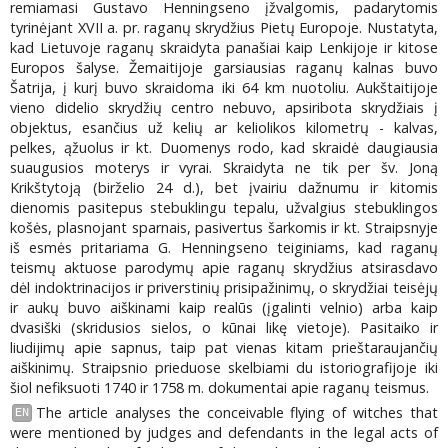
remiamasi Gustavo Henningseno įžvalgomis, padarytomis
tyrinėjant XVII a. pr. raganų skrydžius Pietų Europoje. Nustatyta,
kad Lietuvoje raganų skraidyta panašiai kaip Lenkijoje ir kitose
Europos šalyse. Žemaitijoje garsiausias raganų kalnas buvo
Šatrija, į kurį buvo skraidoma iki 64 km nuotoliu. Aukštaitijoje
vieno didelio skrydžių centro nebuvo, apsiribota skrydžiais į
objektus, esančius už kelių ar keliolikos kilometrų - kalvas,
pelkes, ąžuolus ir kt. Duomenys rodo, kad skraidė daugiausia
suaugusios moterys ir vyrai. Skraidyta ne tik per šv. Joną
Krikštytoją (birželio 24 d.), bet įvairiu dažnumu ir kitomis
dienomis pasitepus stebuklingu tepalu, užvalgius stebuklingos
košės, plasnojant sparnais, pasivertus šarkomis ir kt. Straipsnyje
iš esmės pritariama G. Henningseno teiginiams, kad raganų
teismų aktuose parodymų apie raganų skrydžius atsirasdavo
dėl indoktrinacijos ir priverstinių prisipažinimų, o skrydžiai teisėjų
ir aukų buvo aiškinami kaip realūs (įgalinti velnio) arba kaip
dvasiški (skridusios sielos, o kūnai likę vietoje). Pasitaiko ir
liudijimų apie sapnus, taip pat vienas kitam prieštaraujančių
aiškinimų. Straipsnio prieduose skelbiami du istoriografijoje iki
šiol nefiksuoti 1740 ir 1758 m. dokumentai apie raganų teismus.
The article analyses the conceivable flying of witches that
EN
were mentioned by judges and defendants in the legal acts of