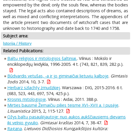
empowered by the devil; only the souls flew, whereas the bodies
stayed. The legal acts also contained descriptions of dreams, as
well as mixed and conflicting interpretations. The appendices of
the article present two documents of witchcraft cases that are
unknown to historiography and date back to 1740 and 1758.
Subject area:
Istorija / History
Related Publications:
Baltų religijos ir mitologijos šaltiniai.
. Vilnius : Mokslo ir
enciklopedijų leidykla, 1996-2005. 4 t. (743, 821, 839, 282 p.).
Būdvardis vetušas, -a ir jo giminaičiai lietuvių kalboje
.
Gimtasis
žodis
2014, 10, 3-7.
Herbarz szlachty żmudzkiej
. Warszawa : DIG, 2015-2016. 6 t.
(683, 523, 443, 697, 574, 425 p.).
Krosnis mitologijoje
. Vilnius : Aidai, 2011. 388 p.
Mirties bausmė Žemaičių pilies teisme XVI–XVII a. I pusėje
.
Lituanistica
2015, 2, 115-127.
Ožys baltų pasaulėjautoje: nuo aukos aukščiausiems dievams
iki velnio gyvulio
.
Gimtasai kraštas
2014, 7, 38-47.
Ragana
.
Lietuvos Didžiosios Kunigaikštijos kultūra: