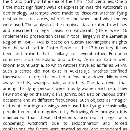
the Grand Duchy of Lithuania of the 17th - 18th centuries. One o
f the most significant ways of expression was the witchcraft in
demonology. Attempts were made to discover witches' flying
destinations, distances, who flied and when, and what means
were used. The analysis of the empirical data related to witches
and described in legal cases on witchcraft (there were 16
implemented prosecution cases in total, largely in the Žemaitija
Region in 1641-1746) is based on Gustav Henningsens insights
into the witchcraft in Easter Europe in the 17th century. It has
been determined that similarly to several other European
countries, such as Poland and others, Žemaitija had a well-
known Mount Šatrija, to which witches travelled as far as 64 km.
Such a centre did not exist in Aukštaitija, witches confined
themselves to objects located a few or a dozen kilometres
away, like hills, swamps, oaks, and others. The data reveal that
among the flying persons were mostly women and men. They
flew not only on the Day o f St. John's, but also on various other
occasions and at different frequencies. Such objects as "magic"
ointment, porridge or wings were used for flying; occasionally,
people turned into magpies to fly. Following G. Henningsen, it is
maintained that these statements occurred in legal acts
concerning witchcraft due to indoctrination and forced
confessions; the flights were treated as real and considered as