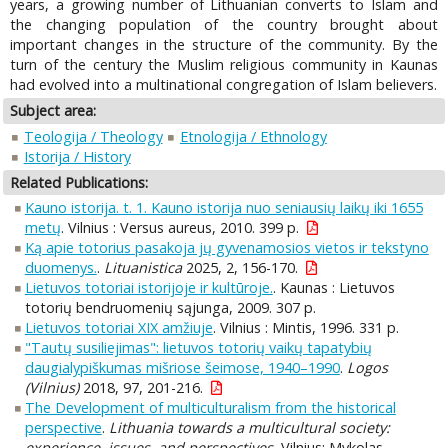
years, a growing number of Lithuanian converts to Islam and
the changing population of the country brought about
important changes in the structure of the community. By the
turn of the century the Muslim religious community in Kaunas
had evolved into a multinational congregation of Islam believers.
Subject area:
Teologija / Theology
Etnologija / Ethnology
Istorija / History
Related Publications:
Kauno istorija. t. 1. Kauno istorija nuo seniausių laikų iki 1655
metų
. Vilnius : Versus aureus, 2010. 399 p.
Ką apie totorius pasakoja jų gyvenamosios vietos ir tekstyno
duomenys.
.
Lituanistica
2025, 2, 156-170.
Lietuvos totoriai istorijoje ir kultūroje.
. Kaunas : Lietuvos
totorių bendruomenių sąjunga, 2009. 307 p.
Lietuvos totoriai XIX amžiuje
. Vilnius : Mintis, 1996. 331 p.
"Tautų susiliejimas": lietuvos totorių vaikų tapatybių
daugialypiškumas mišriose šeimose, 1940–1990
.
Logos
(Vilnius)
2018, 97, 201-216.
The Development of multiculturalism from the historical
perspective
.
Lithuania towards a multicultural society:
experience, issues, and perspectives.
Vilnius: Mykolas