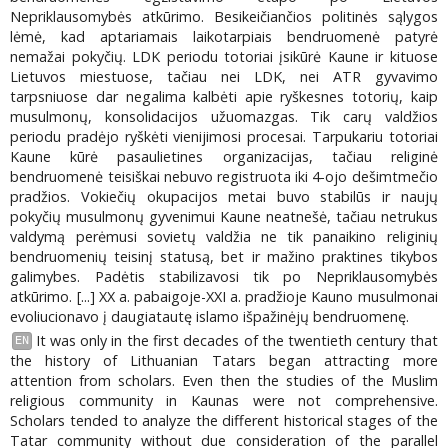
Nepriklausomybės atkūrimo. Besikeičiančios politinės sąlygos
lėmė, kad aptariamais laikotarpiais bendruomenė patyrė
nemažai pokyčių. LDK periodu totoriai įsikūrė Kaune ir kituose
Lietuvos miestuose, tačiau nei LDK, nei ATR gyvavimo
tarpsniuose dar negalima kalbėti apie ryškesnes totorių, kaip
musulmonų, konsolidacijos užuomazgas. Tik carų valdžios
periodu pradėjo ryškėti vienijimosi procesai. Tarpukariu totoriai
Kaune kūrė pasaulietines organizacijas, tačiau religinė
bendruomenė teisiškai nebuvo registruota iki 4-ojo dešimtmečio
pradžios. Vokiečių okupacijos metai buvo stabilūs ir naujų
pokyčių musulmonų gyvenimui Kaune neatnešė, tačiau netrukus
valdymą perėmusi sovietų valdžia ne tik panaikino religinių
bendruomenių teisinį statusą, bet ir mažino praktines tikybos
galimybes. Padėtis stabilizavosi tik po Nepriklausomybės
atkūrimo. [...] XX a. pabaigoje-XXI a. pradžioje Kauno musulmonai
evoliucionavo į daugiatautę islamo išpažinėjų bendruomenę.
It was only in the first decades of the twentieth century that
EN
the history of Lithuanian Tatars began attracting more
attention from scholars. Even then the studies of the Muslim
religious community in Kaunas were not comprehensive.
Scholars tended to analyze the different historical stages of the
Tatar community without due consideration of the parallel