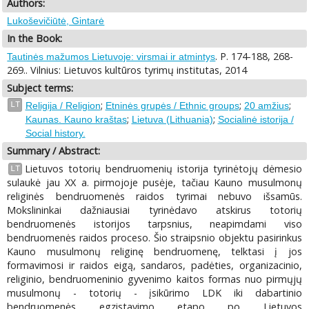
Authors:
Lukoševičiūtė, Gintarė
In the Book:
. P. 174-188, 268-
Tautinės mažumos Lietuvoje: virsmai ir atmintys
269.. Vilnius: Lietuvos kultūros tyrimų institutas, 2014
Subject terms:
;
;
;
LT
Religija / Religion
Etninės grupės / Ethnic groups
20 amžius
;
;
Kaunas. Kauno kraštas
Lietuva (Lithuania)
Socialinė istorija /
Social history.
Summary / Abstract:
Lietuvos totorių bendruomenių istorija tyrinėtojų dėmesio
LT
sulaukė jau XX a. pirmojoje pusėje, tačiau Kauno musulmonų
religinės bendruomenės raidos tyrimai nebuvo išsamūs.
Mokslininkai dažniausiai tyrinėdavo atskirus totorių
bendruomenės istorijos tarpsnius, neapimdami viso
bendruomenės raidos proceso. Šio straipsnio objektu pasirinkus
Kauno musulmonų religinę bendruomenę, telktasi į jos
formavimosi ir raidos eigą, sandaros, padėties, organizacinio,
religinio, bendruomeninio gyvenimo kaitos formas nuo pirmųjų
musulmonų - totorių - įsikūrimo LDK iki dabartinio
bendruomenės egzistavimo etapo po Lietuvos