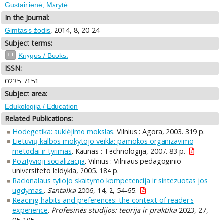
Gustainienė, Marytė
In the Journal:
, 2014, 8, 20-24
Gimtasis žodis
Subject terms:
LT
Knygos / Books.
ISSN:
0235-7151
Subject area:
Edukologija / Education
Related Publications:
Hodegetika: auklėjimo mokslas
. Vilnius : Agora, 2003. 319 p.
Lietuvių kalbos mokytojo veikla: pamokos organizavimo
metodai ir tyrimas
. Kaunas : Technologija, 2007. 83 p.
Pozityvioji socializacija
. Vilnius : Vilniaus pedagoginio
universiteto leidykla, 2005. 184 p.
Racionalaus tyliojo skaitymo kompetencija ir sintezuotas jos
ugdymas.
.
Santalka
2006, 14, 2, 54-65.
Reading habits and preferences: the context of reader's
experience
.
Profesinės studijos: teorija ir praktika
2023, 27,
95-105.