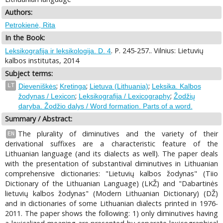
Authors:
Petrokienė, Rita
In the Book:
. P. 245-257.. Vilnius: Lietuvių
Leksikografija ir leksikologija. D. 4
kalbos institutas, 2014
Subject terms:
;
;
;
LT
Dieveniškės
Kretinga
Lietuva (Lithuania)
Leksika. Kalbos
;
;
žodynas / Lexicon
Leksikografija / Lexicography
Žodžių
daryba. Žodžio dalys / Word formation. Parts of a word.
Summary / Abstract:
The plurality of diminutives and the variety of their
EN
derivational suffixes are a characteristic feature of the
Lithuanian language (and its dialects as well). The paper deals
with the presentation of substantival diminutives in Lithuanian
comprehensive dictionaries: "Lietuvių kalbos žodynas" (Tiio
Dictionary of the Lithuanian Language) (LKŽ) and "Dabartinės
lietuvių kalbos žodynas" (Modern Lithuanian Dictionary) (DŽ)
and in dictionaries of some Lithuanian dialects printed in 1976-
2011. The paper shows the following: 1) only diminutives having