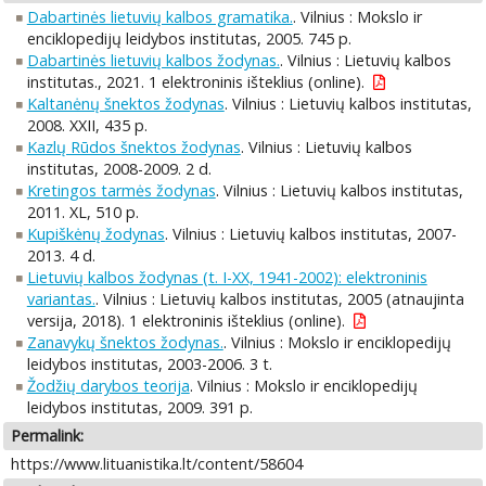
Dabartinės lietuvių kalbos gramatika.
. Vilnius : Mokslo ir
enciklopedijų leidybos institutas, 2005. 745 p.
Dabartinės lietuvių kalbos žodynas.
. Vilnius : Lietuvių kalbos
institutas., 2021. 1 elektroninis išteklius (online).
Kaltanėnų šnektos žodynas
. Vilnius : Lietuvių kalbos institutas,
2008. XXII, 435 p.
Kazlų Rūdos šnektos žodynas
. Vilnius : Lietuvių kalbos
institutas, 2008-2009. 2 d.
Kretingos tarmės žodynas
. Vilnius : Lietuvių kalbos institutas,
2011. XL, 510 p.
Kupiškėnų žodynas
. Vilnius : Lietuvių kalbos institutas, 2007-
2013. 4 d.
Lietuvių kalbos žodynas (t. I-XX, 1941-2002): elektroninis
variantas.
. Vilnius : Lietuvių kalbos institutas, 2005 (atnaujinta
versija, 2018). 1 elektroninis išteklius (online).
Zanavykų šnektos žodynas.
. Vilnius : Mokslo ir enciklopedijų
leidybos institutas, 2003-2006. 3 t.
Žodžių darybos teorija
. Vilnius : Mokslo ir enciklopedijų
leidybos institutas, 2009. 391 p.
Permalink:
https://www.lituanistika.lt/content/58604