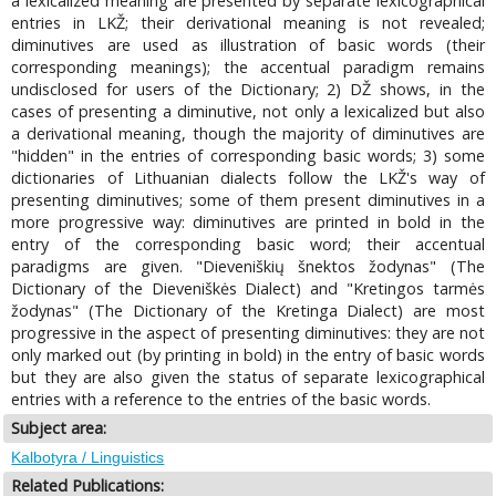
a lexicalized meaning are presented by separate lexicographical
entries in LKŽ; their derivational meaning is not revealed;
diminutives are used as illustration of basic words (their
corresponding meanings); the accentual paradigm remains
undisclosed for users of the Dictionary; 2) DŽ shows, in the
cases of presenting a diminutive, not only a lexicalized but also
a derivational meaning, though the majority of diminutives are
"hidden" in the entries of corresponding basic words; 3) some
dictionaries of Lithuanian dialects follow the LKŽ's way of
presenting diminutives; some of them present diminutives in a
more progressive way: diminutives are printed in bold in the
entry of the corresponding basic word; their accentual
paradigms are given. "Dieveniškių šnektos žodynas" (The
Dictionary of the Dieveniškės Dialect) and "Kretingos tarmės
žodynas" (The Dictionary of the Kretinga Dialect) are most
progressive in the aspect of presenting diminutives: they are not
only marked out (by printing in bold) in the entry of basic words
but they are also given the status of separate lexicographical
entries with a reference to the entries of the basic words.
Subject area:
Kalbotyra / Linguistics
Related Publications: