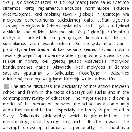
tikslų. Iš didžiosios tezės išsirutulioja mažoji tezė: šalies švietimo
sistemos kaitą reglamentuojančiuose norminiuose aktuose
akcentuojama, kad mokinių tėvai / globėjai / rūpintojai yra
mokyklos bendruomenės sudedamoji dalis, tačiau ugdymo
tikrovėje mokyklos ir šeimos ryšiai nėra tvirti. Ilgalaikiai tyrimai
atskleidė, kad didžioji dalis mokinių tėvų / globėjų / rūpintojų
mokykloje lankosi ir su pedagogais kontaktuoja tik per
susirinkimus arba esant reikalui. Su mokykla nuosekliai ir
produktyviai bendrauja tik kas ketvirta šeima. Tačiau mokinių
tėvai / globėjai / rūpintojai nėra abejingi ugdymo proceso kaitos
raiškai ir norėtų bei galėtų jaustis visaverčiais mokyklos
bendruomenės nariais. Akivaizdu, kad mokyklos ir šeimos
sąveikos ypatumai S. Šalkauskio filosofijoje ir dabarties
edukacinėje erdvėje – ugdymo tikrovėje – nėra adekvatūs.
The article discusses the peculiarity of interaction between
EN
school and family in the texts of Stasys Šalkauskis and in the
contemporary reality of education. The major thesis is drawn: a
model of the interaction between the school as a community
and other natural factors, especially the family, is presented in
Stasys Šalkauskis’ philosophy, which is grounded on the
methodology of reality cognition, and is directed towards the
attempt to develop a human as a personality. The school as a