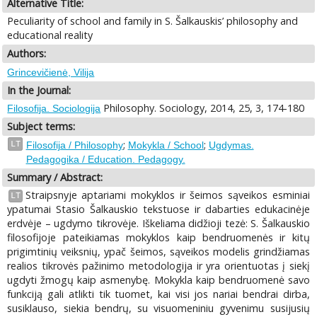
Alternative Title:
Peculiarity of school and family in S. Šalkauskis’ philosophy and
educational reality
Authors:
Grincevičienė, Vilija
In the Journal:
Philosophy. Sociology, 2014, 25, 3, 174-180
Filosofija. Sociologija
Subject terms:
;
;
LT
Filosofija / Philosophy
Mokykla / School
Ugdymas.
Pedagogika / Education. Pedagogy.
Summary / Abstract:
Straipsnyje aptariami mokyklos ir šeimos sąveikos esminiai
LT
ypatumai Stasio Šalkauskio tekstuose ir dabarties edukacinėje
erdvėje – ugdymo tikrovėje. Iškeliama didžioji tezė: S. Šalkauskio
filosofijoje pateikiamas mokyklos kaip bendruomenės ir kitų
prigimtinių veiksnių, ypač šeimos, sąveikos modelis grindžiamas
realios tikrovės pažinimo metodologija ir yra orientuotas į siekį
ugdyti žmogų kaip asmenybę. Mokykla kaip bendruomenė savo
funkciją gali atlikti tik tuomet, kai visi jos nariai bendrai dirba,
susiklauso, siekia bendrų, su visuomeniniu gyvenimu susijusių