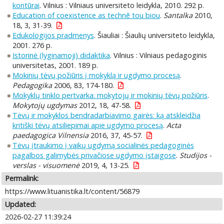
kontūrai
. Vilnius : Vilniaus universiteto leidykla, 2010. 292 p.
Education of coexistence as technē tou biou
.
Santalka
2010,
18, 3, 31-39.
Edukologijos pradmenys
. Šiauliai : Šiaulių universiteto leidykla,
2001. 276 p.
Istorinė (lyginamoji) didaktika
. Vilnius : Vilniaus pedagoginis
universitetas, 2001. 189 p.
Mokinių tėvų požiūris į mokyklą ir ugdymo procesą
.
Pedagogika
2006, 83, 174-180.
Mokyklų tinklo pertvarka: mokytojų ir mokinių tėvų požiūris
.
Mokytojų ugdymas
2012, 18, 47-58.
Tėvų ir mokyklos bendradarbiavimo gairės: ką atskleidžia
kritiški tėvų atsiliepimai apie ugdymo procesą
.
Acta
paedagogica Vilnensia
2016, 37, 45-57.
Tėvų įtraukimo į vaikų ugdymą socialinės pedagoginės
pagalbos galimybės privačiose ugdymo įstaigose
.
Studijos -
verslas - visuomenė
2019, 4, 13-25.
Permalink:
https://www.lituanistika.lt/content/56879
Updated:
2026-02-27 11:39:24